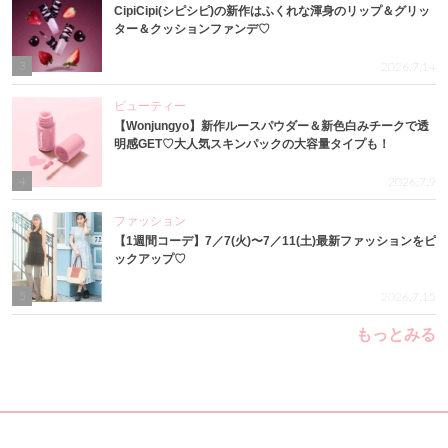
CipiCipi(シピシピ)の新作はふくれな渾身のリップ＆グリッ
ター＆クッションファンデ♡
3
2026.7.14
ビューティー
【Wonjungyo】新作ルースパウダー＆新色白みチークで透
明感GET♡大人気スキンパックの大容量タイプも！
4
2026.7.9
ファッション
【1週間コーデ】7／7(火)〜7／11(土)最新ファッションをピ
ックアップ♡
5
2026.7.15
もっとみる