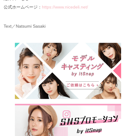
公式ホームページ：
https://www.nicedeli.net/
Text／Natsumi Sasaki