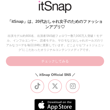
「itSnap」は、20代おしゃれ女子のためのファッショ
ンアプリ♡
出演モデル約800名、出演者SNS総フォロワー数7,000万人突破！モデ
ル、インフルエンサー、読者モデル、サロモなどおしゃれガールズのリ
アルなコーデを毎日19時に更新しています。どこよりも“フォトジェニッ
ク”にこだわったオリジナルコンテンツメディアです。
チェックしてみる
＼ itSnap Official SNS ／