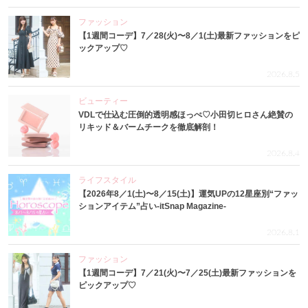
ファッション
【1週間コーデ】7／28(火)〜8／1(土)最新ファッションをピ
ックアップ♡
2026.8.5
ビューティー
VDLで仕込む圧倒的透明感ほっぺ♡小田切ヒロさん絶賛の
リキッド＆バームチークを徹底解剖！
2026.8.4
ライフスタイル
【2026年8／1(土)〜8／15(土)】運気UPの12星座別“ファッ
ションアイテム”占い-itSnap Magazine-
2026.8.1
ファッション
【1週間コーデ】7／21(火)〜7／25(土)最新ファッションを
ピックアップ♡