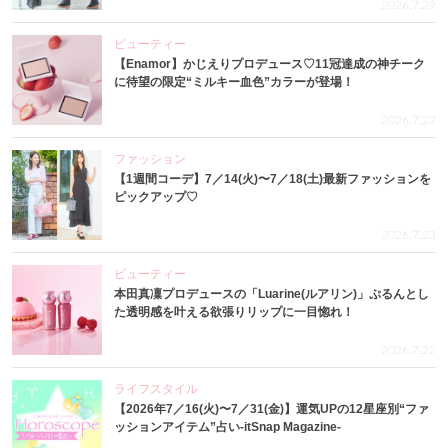
2026.7.29
ビューティー
【Enamor】かじえりプロデュース♡11冠達成の神チーク
に待望の限定“ミルキー血色”カラーが登場！
2026.7.27
ファッション
【1週間コーデ】7／14(火)〜7／18(土)最新ファッションを
ピックアップ♡
2026.7.23
ビューティー
本田真凜プロデュースの「Luarine(ルアリン)」ぷるんとし
た透明感を叶える欲張りリップに一目惚れ！
2026.7.22
ライフスタイル
【2026年7／16(火)〜7／31(金)】運気UPの12星座別“ファ
ッションアイテム”占い-itSnap Magazine-