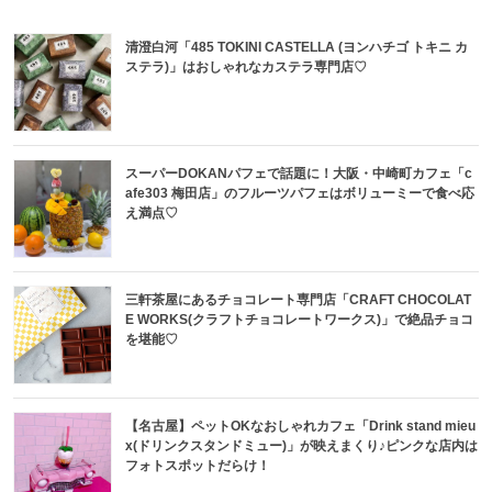
清澄白河「485 TOKINI CASTELLA (ヨンハチゴ トキニ カ
ステラ)」はおしゃれなカステラ専門店♡
スーパーDOKANパフェで話題に！大阪・中崎町カフェ「c
afe303 梅田店」のフルーツパフェはボリューミーで食べ応
え満点♡
三軒茶屋にあるチョコレート専門店「CRAFT CHOCOLAT
E WORKS(クラフトチョコレートワークス)」で絶品チョコ
を堪能♡
【名古屋】ペットOKなおしゃれカフェ「Drink stand mieu
x(ドリンクスタンドミュー)」が映えまくり♪ピンクな店内は
フォトスポットだらけ！