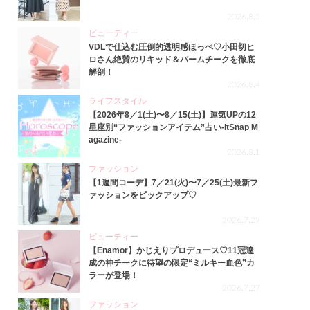
2026.8.5
ビューティー
VDLで仕込む圧倒的透明感ほっぺ♡小田切ヒ
ロさん絶賛のリキッド＆バームチークを徹底
解剖！
2026.8.4
ライフスタイル
【2026年8／1(土)〜8／15(土)】運気UPの12
星座別“ファッションアイテム”占い-itSnap M
agazine-
2026.8.1
ファッション
【1週間コーデ】7／21(火)〜7／25(土)最新フ
ァッションをピックアップ♡
2026.7.29
ビューティー
【Enamor】かじえりプロデュース♡11冠達
成の神チークに待望の限定“ミルキー血色”カ
ラーが登場！
2026.7.27
ファッション