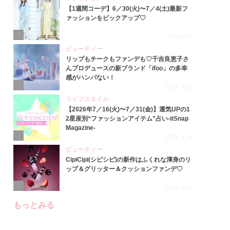
【1週間コーデ】6／30(火)〜7／4(土)最新フ
ァッションをピックアップ♡
2
2026.7.8
ビューティー
リップもチークもファンデも♡千吉良恵子さ
んプロデュースの新ブランド「ifoo」の多幸
感がハンパない！
3
2026.7.10
ライフスタイル
【2026年7／16(火)〜7／31(金)】運気UPの1
2星座別“ファッションアイテム”占い-itSnap
Magazine-
4
2026.7.16
ビューティー
CipiCipi(シピシピ)の新作はふくれな渾身のリ
ップ＆グリッター＆クッションファンデ♡
5
2026.7.14
もっとみる