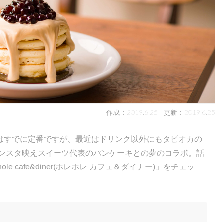
作成：2019.6.25
更新：2019.6.25
はすでに定番ですが、最近はドリンク以外にもタピオカの
インスタ映えスイーツ代表のパンケーキとの夢のコラボ。話
e cafe&diner(ホレホレ カフェ＆ダイナー)」をチェッ