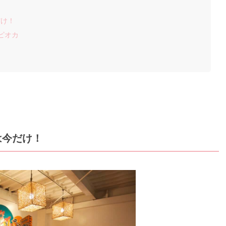
だけ！
ピオカ
は今だけ！