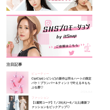
注目記事
ビューティー
CipiCipi(シピシピ)の新作は羽＆ハートの限定
パケ！プランパー＆ティントで叶える※もち
ぷる唇♡
2026.8.6
ファッション
【1週間コーデ】7／28(火)〜8／1(土)最新フ
ァッションをピックアップ♡