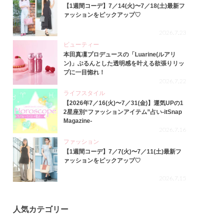
【1週間コーデ】7／14(火)〜7／18(土)最新フ
ァッションをピックアップ♡
2026.7.23
ビューティー
本田真凜プロデュースの「Luarine(ルアリ
ン)」ぷるんとした透明感を叶える欲張りリッ
プに一目惚れ！
2026.7.22
ライフスタイル
【2026年7／16(火)〜7／31(金)】運気UPの1
2星座別“ファッションアイテム”占い-itSnap
Magazine-
2026.7.16
ファッション
【1週間コーデ】7／7(火)〜7／11(土)最新フ
ァッションをピックアップ♡
2026.7.15
人気カテゴリー