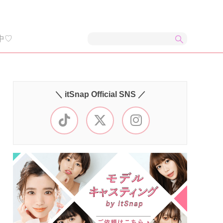
中♡
＼ itSnap Official SNS ／