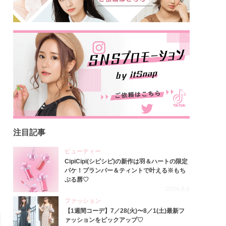
注目記事
ビューティー
CipiCipi(シピシピ)の新作は羽＆ハートの限定
パケ！プランパー＆ティントで叶える※もち
ぷる唇♡
2026.8.6
ファッション
【1週間コーデ】7／28(火)〜8／1(土)最新フ
ァッションをピックアップ♡