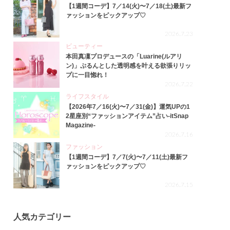
【1週間コーデ】7／14(火)〜7／18(土)最新フ
ァッションをピックアップ♡
2026.7.23
ビューティー
本田真凜プロデュースの「Luarine(ルアリ
ン)」ぷるんとした透明感を叶える欲張りリッ
プに一目惚れ！
2026.7.22
ライフスタイル
【2026年7／16(火)〜7／31(金)】運気UPの1
2星座別“ファッションアイテム”占い-itSnap
Magazine-
2026.7.16
ファッション
【1週間コーデ】7／7(火)〜7／11(土)最新フ
ァッションをピックアップ♡
2026.7.15
人気カテゴリー