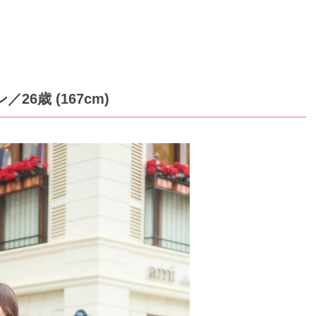
ン
／26歳 (167cm)