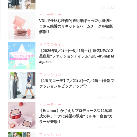
2026.8.5
ビューティー
VDLで仕込む圧倒的透明感ほっぺ♡小田切ヒ
ロさん絶賛のリキッド＆バームチークを徹底
解剖！
2026.8.4
ライフスタイル
【2026年8／1(土)〜8／15(土)】運気UPの12
星座別“ファッションアイテム”占い-itSnap M
agazine-
2026.8.1
ファッション
【1週間コーデ】7／21(火)〜7／25(土)最新フ
ァッションをピックアップ♡
2026.7.29
ビューティー
【Enamor】かじえりプロデュース♡11冠達
成の神チークに待望の限定“ミルキー血色”カ
ラーが登場！
2026.7.27
ファッション