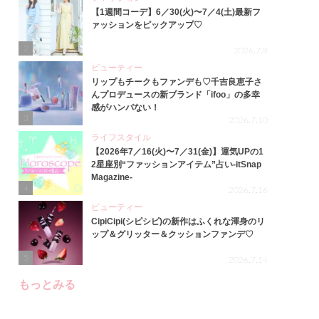
【1週間コーデ】6／30(火)〜7／4(土)最新フ
ァッションをピックアップ♡
2
2026.7.8
ビューティー
リップもチークもファンデも♡千吉良恵子さ
んプロデュースの新ブランド「ifoo」の多幸
感がハンパない！
3
2026.7.10
ライフスタイル
【2026年7／16(火)〜7／31(金)】運気UPの1
2星座別“ファッションアイテム”占い-itSnap
Magazine-
4
2026.7.16
ビューティー
CipiCipi(シピシピ)の新作はふくれな渾身のリ
ップ＆グリッター＆クッションファンデ♡
5
2026.7.14
もっとみる