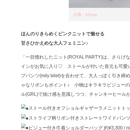
出典：itSnap
ほんのりきらめくピンクニットで魅せる
甘さひかえめな大人フェミニン♪
「一目惚れしたニット(ROYAL PARTY)は、さ
インがお気に入り♡ ストールが付いた首元も可愛
プパンツ(mily bilet)を合わせて、大人っぽ
ゃなリボンもポイント♪ 小物はキラキラビジューのシル
ル(GRL)で抜け感を意識しつつ、チャンキーヒール
ストール付きオフショルギャザーラメニットトップス 約¥
ストライプ柄リボン付きストレートワイドパンツ 約¥3,700
ビジュー付き巾着ショルダーバッグ 約¥3,300 / nik