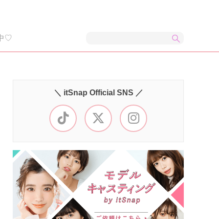
中♡
＼ itSnap Official SNS ／