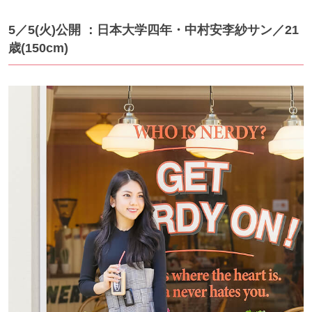
5／5(火)公開 ：日本大学四年・中村安李紗サン／21
歳(150cm)