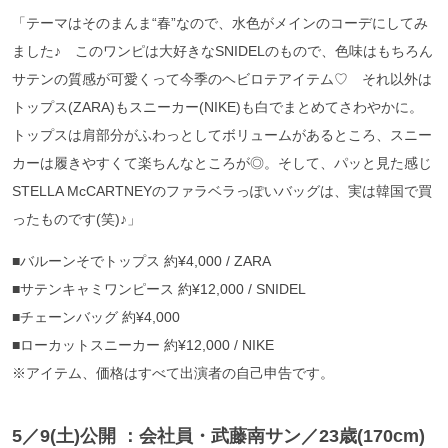
「テーマはそのまんま“春”なので、水色がメインのコーデにしてみ
ました♪ このワンピは大好きなSNIDELのもので、色味はもちろん
サテンの質感が可愛くって今季のヘビロテアイテム♡ それ以外は
トップス(ZARA)もスニーカー(NIKE)も白でまとめてさわやかに。
トップスは肩部分がふわっとしてボリュームがあるところ、スニー
カーは履きやすくて楽ちんなところが◎。そして、パッと見た感じ
STELLA McCARTNEYのファラベラっぽいバッグは、実は韓国で買
ったものです(笑)♪」
■バルーンそでトップス 約¥4,000 / ZARA
■サテンキャミワンピース 約¥12,000 / SNIDEL
■チェーンバッグ 約¥4,000
■ローカットスニーカー 約¥12,000 / NIKE
※アイテム、価格はすべて出演者の自己申告です。
5／9(土)公開 ：会社員・武藤南サン／23歳(170cm)