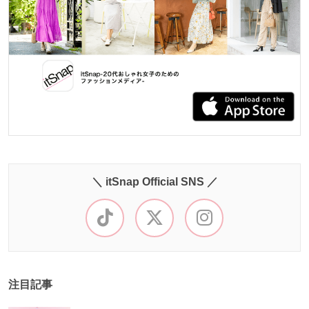
＼ itSnap Official SNS ／
注目記事