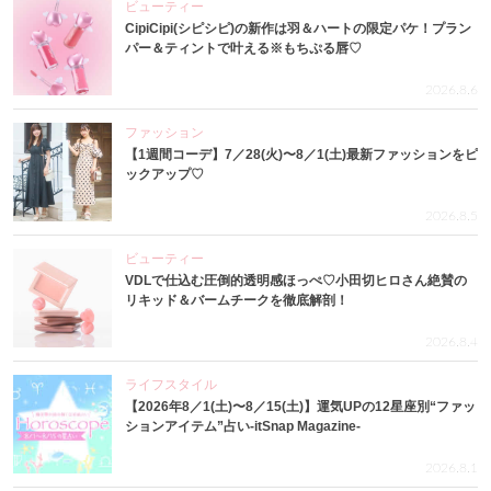
ビューティー
CipiCipi(シピシピ)の新作は羽＆ハートの限定パケ！プラン
パー＆ティントで叶える※もちぷる唇♡
2026.8.6
ファッション
【1週間コーデ】7／28(火)〜8／1(土)最新ファッションをピ
ックアップ♡
2026.8.5
ビューティー
VDLで仕込む圧倒的透明感ほっぺ♡小田切ヒロさん絶賛の
リキッド＆バームチークを徹底解剖！
2026.8.4
ライフスタイル
【2026年8／1(土)〜8／15(土)】運気UPの12星座別“ファッ
ションアイテム”占い-itSnap Magazine-
2026.8.1