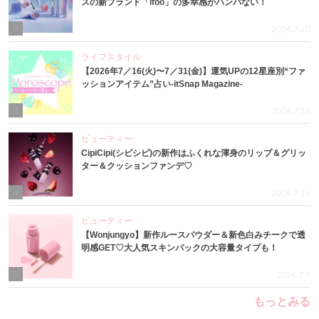
スの新ブランド「ifoo」の多幸感がハンパない！
2
2026.7.10
ライフスタイル
【2026年7／16(火)〜7／31(金)】運気UPの12星座別“ファ
ッションアイテム”占い-itSnap Magazine-
3
2026.7.16
ビューティー
CipiCipi(シピシピ)の新作はふくれな渾身のリップ＆グリッ
ター＆クッションファンデ♡
4
2026.7.14
ビューティー
【Wonjungyo】新作ルースパウダー＆新色白みチークで透
明感GET♡大人気スキンパックの大容量タイプも！
5
2026.7.9
もっとみる