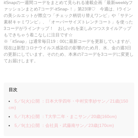
itSnapの一週間コーデをまとめて見られる連載企画「最新weeklyフ
ァッションまとめ7コーデ-itSnap-！」第23弾♡ 今週は、Iライン
の美シルエットが際立つ「チェック柄切り替えワンピ」や「サテン
素材キャミワンピ」、「オーバーサイズトレンチコート」を使った
3コーデがラインナップ！ おしゃれを楽しみつつスタイルアップ
もできちゃう着こなしに注目です☆
※「itSnap」は通常毎日19：00に最新コーデを更新していますが、
現在は新型コロナウイルス感染症の影響のため月、水、金の週3日
の更新にしています。そのため、本来の7コーデを3コーデに変更し
てお届けします。
目次
5／5(火)公開 ：日本大学四年・中村安李紗サン／21歳(150
cm)
5／7(木)公開 ：T大学二年・まこサン／20歳(160cm)
5／9(土)公開 ：会社員・武藤南サン／23歳(170cm)