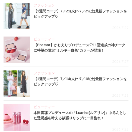
ファッション
【1週間コーデ】7／21(火)〜7／25(土)最新ファッションを
ピックアップ♡
2026.7.29
ビューティー
【Enamor】かじえりプロデュース♡11冠達成の神チーク
に待望の限定“ミルキー血色”カラーが登場！
2026.7.27
ファッション
【1週間コーデ】7／14(火)〜7／18(土)最新ファッションを
ピックアップ♡
2026.7.23
ビューティー
本田真凜プロデュースの「Luarine(ルアリン)」ぷるんとし
た透明感を叶える欲張りリップに一目惚れ！
2026.7.22