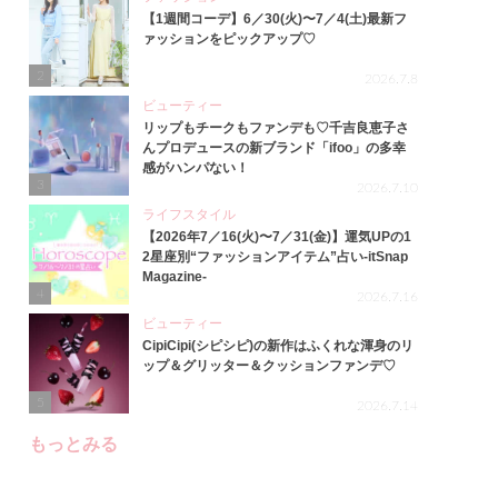
【1週間コーデ】6／30(火)〜7／4(土)最新フ
ァッションをピックアップ♡
2
2026.7.8
ビューティー
リップもチークもファンデも♡千吉良恵子さ
んプロデュースの新ブランド「ifoo」の多幸
感がハンパない！
3
2026.7.10
ライフスタイル
【2026年7／16(火)〜7／31(金)】運気UPの1
2星座別“ファッションアイテム”占い-itSnap
Magazine-
4
2026.7.16
ビューティー
CipiCipi(シピシピ)の新作はふくれな渾身のリ
ップ＆グリッター＆クッションファンデ♡
5
2026.7.14
もっとみる