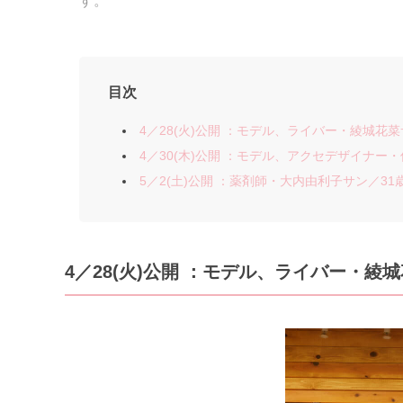
す。
目次
4／28(火)公開 ：モデル、ライバー・綾城花菜サン
4／30(木)公開 ：モデル、アクセデザイナー・佐
5／2(土)公開 ：薬剤師・大内由利子サン／31歳(
4／28(火)公開 ：モデル、ライバー・綾城花