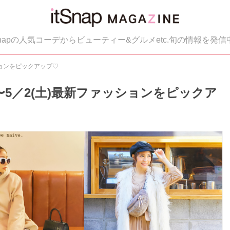
tSnapの人気コーデからビューティー&グルメetc.旬の情報を発信
ッションをピックアップ♡
火)〜5／2(土)最新ファッションをピックア