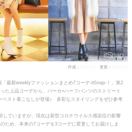
作成：2020.5.5
更新：2020.5.5
最新weeklyファッションまとめ7コーデ-itSnap-！」第2
使った上品コーデから、パーカ×ハーフパンツのストリート
ーベスト着こなしが登場♪ 多彩なスタイリングをぜひ参考
デを更新していますが、現在は新型コロナウイルス感染症の影響
のため、本来の7コーデを3コーデに変更してお届けしま