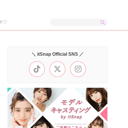
中♡
＼ itSnap Official SNS ／