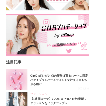
注目記事
ビューティー
CipiCipi(シピシピ)の新作は羽＆ハートの限定
パケ！プランパー＆ティントで叶える※もち
ぷる唇♡
2026.8.6
ファッション
【1週間コーデ】7／28(火)〜8／1(土)最新フ
ァッションをピックアップ♡