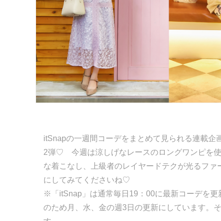
itSnapの一週間コーデをまとめて見られる連載企画「
2弾♡ 今週は涼しげなレースのロングワンピを
な着こなし、上級者のレイヤードテクが光るファ
にしてみてくださいね♡
※「itSnap」は通常毎日19：00に最新コー
のため月、水、金の週3日の更新にしています。そ