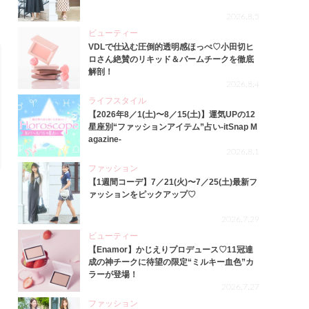
2026.8.5
ビューティー
VDLで仕込む圧倒的透明感ほっぺ♡小田切ヒ
ロさん絶賛のリキッド＆バームチークを徹底
解剖！
2026.8.4
ライフスタイル
【2026年8／1(土)〜8／15(土)】運気UPの12
星座別“ファッションアイテム”占い-itSnap M
agazine-
2026.8.1
ファッション
【1週間コーデ】7／21(火)〜7／25(土)最新フ
ァッションをピックアップ♡
2026.7.29
ビューティー
【Enamor】かじえりプロデュース♡11冠達
成の神チークに待望の限定“ミルキー血色”カ
ラーが登場！
2026.7.27
ファッション