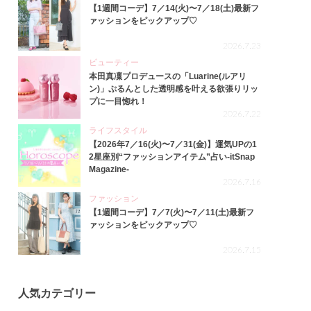
【1週間コーデ】7／14(火)〜7／18(土)最新フ
ァッションをピックアップ♡
2026.7.23
ビューティー
本田真凜プロデュースの「Luarine(ルアリ
ン)」ぷるんとした透明感を叶える欲張りリッ
プに一目惚れ！
2026.7.22
ライフスタイル
【2026年7／16(火)〜7／31(金)】運気UPの1
2星座別“ファッションアイテム”占い-itSnap
Magazine-
2026.7.16
ファッション
【1週間コーデ】7／7(火)〜7／11(土)最新フ
ァッションをピックアップ♡
2026.7.15
人気カテゴリー