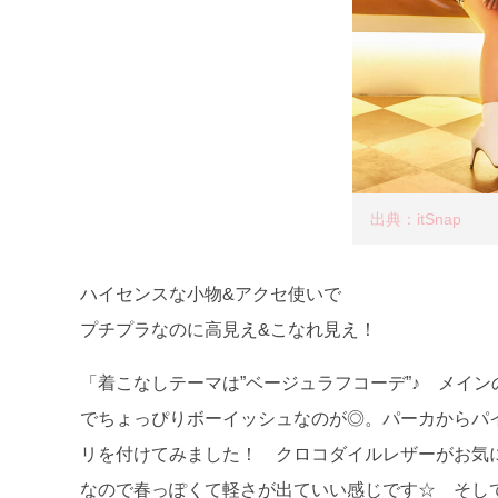
出典：itSnap
ハイセンスな小物&アクセ使いで
プチプラなのに高見え&こなれ見え！
「着こなしテーマは”ベージュラフコーデ”♪ メイ
でちょっぴりボーイッシュなのが◎。パーカからパ
リを付けてみました！ クロコダイルレザーがお気
なので春っぽくて軽さが出ていい感じです☆ そして