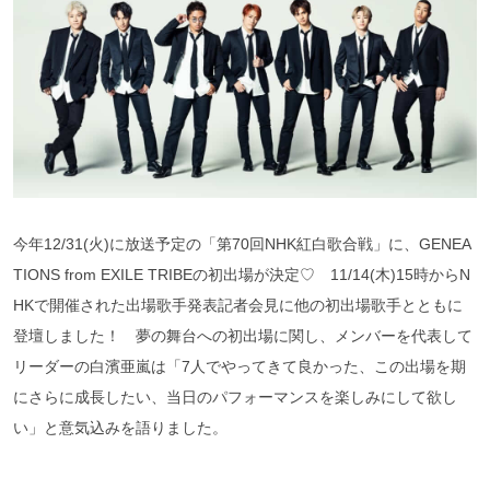
今年12/31(火)に放送予定の「第70回NHK紅白歌合戦」に、GENEA
TIONS from EXILE TRIBEの初出場が決定♡ 11/14(木)15時からN
HKで開催された出場歌手発表記者会見に他の初出場歌手とともに
登壇しました！ 夢の舞台への初出場に関し、メンバーを代表して
リーダーの白濱亜嵐は「7人でやってきて良かった、この出場を期
にさらに成長したい、当日のパフォーマンスを楽しみにして欲し
い」と意気込みを語りました。