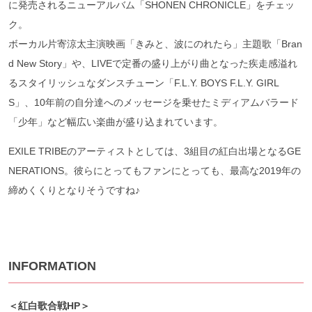
に発売されるニューアルバム「SHONEN CHRONICLE」をチェッ
ク。
ボーカル片寄涼太主演映画「きみと、波にのれたら」主題歌「Bran
d New Story」や、LIVEで定番の盛り上がり曲となった疾走感溢れ
るスタイリッシュなダンスチューン「F.L.Y. BOYS F.L.Y. GIRL
S」、10年前の自分達へのメッセージを乗せたミディアムバラード
「少年」など幅広い楽曲が盛り込まれています。
EXILE TRIBEのアーティストとしては、3組目の紅白出場となるGE
NERATIONS。彼らにとってもファンにとっても、最高な2019年の
締めくくりとなりそうですね♪
INFORMATION
＜紅白歌合戦HP＞