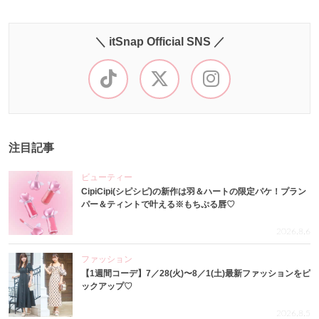
＼ itSnap Official SNS ／
注目記事
ビューティー
CipiCipi(シピシピ)の新作は羽＆ハートの限定パケ！プラン
パー＆ティントで叶える※もちぷる唇♡
2026.8.6
ファッション
【1週間コーデ】7／28(火)〜8／1(土)最新ファッションをピ
ックアップ♡
2026.8.5