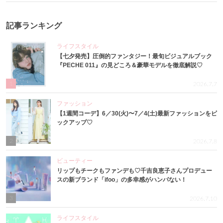
記事ランキング
ライフスタイル
【七夕発売】圧倒的ファンタジー！最旬ビジュアルブック
『PECHE 011』の見どころ＆豪華モデルを徹底解説♡
1
2026.7.7
ファッション
【1週間コーデ】6／30(火)〜7／4(土)最新ファッションをピ
ックアップ♡
2
2026.7.8
ビューティー
リップもチークもファンデも♡千吉良恵子さんプロデュー
スの新ブランド「ifoo」の多幸感がハンパない！
3
2026.7.10
ライフスタイル