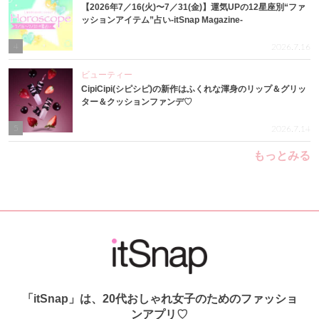
【2026年7／16(火)〜7／31(金)】運気UPの12星座別“ファ
ッションアイテム”占い-itSnap Magazine-
4
2026.7.16
ビューティー
CipiCipi(シピシピ)の新作はふくれな渾身のリップ＆グリッ
ター＆クッションファンデ♡
5
2026.7.14
もっとみる
「itSnap」は、20代おしゃれ女子のためのファッショ
ンアプリ♡