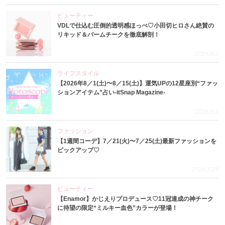
ビューティー
VDLで仕込む圧倒的透明感ほっぺ♡小田切ヒロさん絶賛の
リキッド＆バームチークを徹底解剖！
2026.8.4
ライフスタイル
【2026年8／1(土)〜8／15(土)】運気UPの12星座別“ファッ
ションアイテム”占い-itSnap Magazine-
2026.8.1
ファッション
【1週間コーデ】7／21(火)〜7／25(土)最新ファッションを
ピックアップ♡
2026.7.29
ビューティー
【Enamor】かじえりプロデュース♡11冠達成の神チーク
に待望の限定“ミルキー血色”カラーが登場！