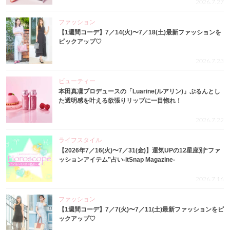
2026.7.27
ファッション
【1週間コーデ】7／14(火)〜7／18(土)最新ファッションを
ピックアップ♡
2026.7.23
ビューティー
本田真凜プロデュースの「Luarine(ルアリン)」ぷるんとし
た透明感を叶える欲張りリップに一目惚れ！
2026.7.22
ライフスタイル
【2026年7／16(火)〜7／31(金)】運気UPの12星座別“ファ
ッションアイテム”占い-itSnap Magazine-
2026.7.16
ファッション
【1週間コーデ】7／7(火)〜7／11(土)最新ファッションをピ
ックアップ♡