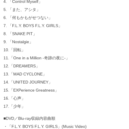
4. 「Control Myself」
5. 「また、アシタ」
6. 「何もかもがせつない」
7. 「F.L.Y. BOYS F.L.Y. GIRLS」
8. 「SNAKE PIT」
9. 「Nostalgie」
10.「回転」
11.「One in a Million -奇跡の夜に-」
12.「DREAMERS」
13.「MAD CYCLONE」
14.「UNITED JOURNEY」
15.「EXPerience Greatness」
16.「心声」
17.「少年」
■DVD／Blu-ray収録内容曲順
・「F.L.Y. BOYS F.L.Y. GIRLS」(Music Video)