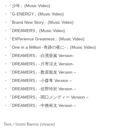
・「少年」(Music Video)
・「G-ENERGY」(Music Video)
・「Brand New Story」(Music Video)
・「DREAMERS」(Music Video)
・「EXPerience Greatness」(Music Video)
・「One in a Million -奇跡の夜に-」(Music Video)
・「DREAMERS」-白濱亜嵐 Version-
・「DREAMERS」-片寄涼太 Version-
・「DREAMERS」-数原龍友 Version –
・「DREAMERS」-小森隼 Version –
・「DREAMERS」-佐野玲於 Version –
・「DREAMERS」-関口メンディー Version –
・「DREAMERS」-中務裕太 Version –
Text／Izumi Banno (vivace)