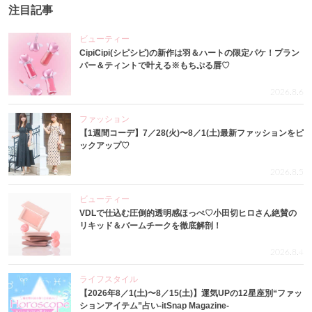
注目記事
ビューティー
CipiCipi(シピシピ)の新作は羽＆ハートの限定パケ！プラン
パー＆ティントで叶える※もちぷる唇♡
2026.8.6
ファッション
【1週間コーデ】7／28(火)〜8／1(土)最新ファッションをピ
ックアップ♡
2026.8.5
ビューティー
VDLで仕込む圧倒的透明感ほっぺ♡小田切ヒロさん絶賛の
リキッド＆バームチークを徹底解剖！
2026.8.4
ライフスタイル
【2026年8／1(土)〜8／15(土)】運気UPの12星座別“ファッ
ションアイテム”占い-itSnap Magazine-