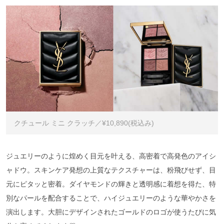
クチュール ミニ クラッチ／¥10,890(税込み)
ジュエリーのように煌めく目元を叶える、高密着で高発色のアイシ
ャドウ。スキンケア発想の上質なテクスチャーは、粉飛びせず、目
元にピタッと密着。ダイヤモンドの輝きと透明感に着想を得た、特
別なパールを配合することで、ハイジュエリーのような華やかさを
演出します。大胆にデザインされたゴールドのロゴが使うたびに気