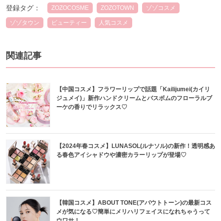
登録タグ：
ZOZOCOSME
ZOZOTOWN
ゾゾコスメ
ゾゾタウン
ビューティー
人気コスメ
関連記事
【中国コスメ】フラワーリップで話題「Kailijumei(カイリ
ジュメイ)」新作ハンドクリームとバスボムのフローラルブ
ーケの香りでリラックス♡
【2024年春コスメ】LUNASOL(ルナソル)の新作！透明感あ
る春色アイシャドウや濃密カラーリップが登場♡
【韓国コスメ】ABOUT TONE(アバウトトーン)の最新コス
メが気になる♡簡単にメリハリフェイスになれちゃうって
ウワサ！