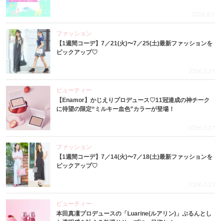
2026.8.1
ファッション
【1週間コーデ】7／21(火)〜7／25(土)最新ファッションを
ピックアップ♡
2026.7.29
ビューティー
【Enamor】かじえりプロデュース♡11冠達成の神チーク
に待望の限定“ミルキー血色”カラーが登場！
2026.7.27
ファッション
【1週間コーデ】7／14(火)〜7／18(土)最新ファッションを
ピックアップ♡
2026.7.23
ビューティー
本田真凜プロデュースの「Luarine(ルアリン)」ぷるんとし