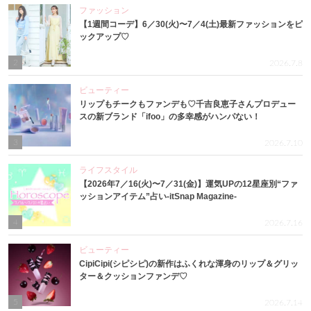
ファッション
【1週間コーデ】6／30(火)〜7／4(土)最新ファッションをピ
ックアップ♡
2
2026.7.8
ビューティー
リップもチークもファンデも♡千吉良恵子さんプロデュー
スの新ブランド「ifoo」の多幸感がハンパない！
3
2026.7.10
ライフスタイル
【2026年7／16(火)〜7／31(金)】運気UPの12星座別“ファ
ッションアイテム”占い-itSnap Magazine-
4
2026.7.16
ビューティー
CipiCipi(シピシピ)の新作はふくれな渾身のリップ＆グリッ
ター＆クッションファンデ♡
5
2026.7.14