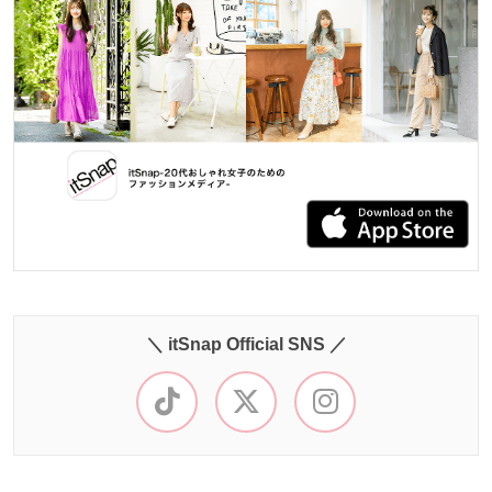
＼ itSnap Official SNS ／