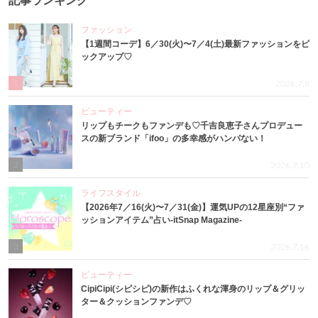
記事ランキング
ファッション
【1週間コーデ】6／30(火)〜7／4(土)最新ファッションをピ
ックアップ♡
1
2026.7.8
ビューティー
リップもチークもファンデも♡千吉良恵子さんプロデュー
スの新ブランド「ifoo」の多幸感がハンパない！
2
2026.7.10
ライフスタイル
【2026年7／16(火)〜7／31(金)】運気UPの12星座別“ファ
ッションアイテム”占い-itSnap Magazine-
3
2026.7.16
ビューティー
CipiCipi(シピシピ)の新作はふくれな渾身のリップ＆グリッ
ター＆クッションファンデ♡