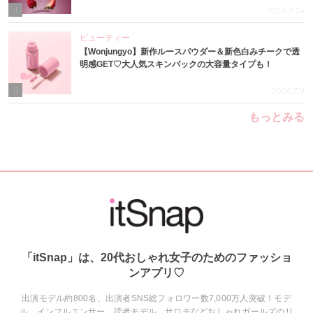
4
2026.7.14
ビューティー
【Wonjungyo】新作ルースパウダー＆新色白みチークで透
明感GET♡大人気スキンパックの大容量タイプも！
5
2026.7.9
もっとみる
「itSnap」は、20代おしゃれ女子のためのファッショ
ンアプリ♡
出演モデル約800名、出演者SNS総フォロワー数7,000万人突破！モデ
ル、インフルエンサー、読者モデル、サロモなどおしゃれガールズのリ