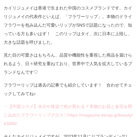
カイリジュメイは香港で生まれた中国のコスメブランドです。カイ
リジュメイの代表作といえば、「フラワーリップ」。本物のドライ
フラワーを包み込んだ可愛いリップがSNSで話題になったので、知
っている方も多いはず！ このリップはタイ、次に日本に上陸し、
大きな話題を呼びました。
見た目の可愛さはもちろん、品質や機能性を重視した商品を届けら
れるよう、日々研究を重ねており、世界中で人気を拡大しているブ
ランドなんです♡
フラワーリップは過去の記事でも紹介しています！ 合わせてチェ
ックしてみてね♪
・【中国コスメ】水分や体温で色が変わる？本物のお花と金箔を閉
じ込めたフラワーリップグロス♡https://magazine.itsnap.jp/beauty/
43086/
そんなカイリジュメイですが、2023年11月にリブランディングし