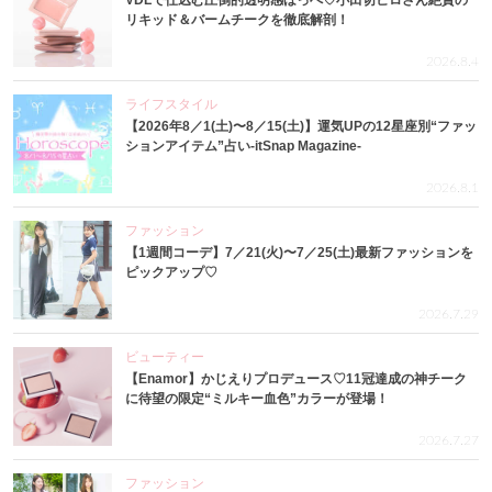
VDLで仕込む圧倒的透明感ほっぺ♡小田切ヒロさん絶賛の
リキッド＆バームチークを徹底解剖！
2026.8.4
ライフスタイル
【2026年8／1(土)〜8／15(土)】運気UPの12星座別“ファッ
ションアイテム”占い-itSnap Magazine-
2026.8.1
ファッション
【1週間コーデ】7／21(火)〜7／25(土)最新ファッションを
ピックアップ♡
2026.7.29
ビューティー
【Enamor】かじえりプロデュース♡11冠達成の神チーク
に待望の限定“ミルキー血色”カラーが登場！
2026.7.27
ファッション