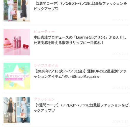
【1週間コーデ】7／14(火)〜7／18(土)最新ファッションを
ピックアップ♡
2026.7.23
ビューティー
本田真凜プロデュースの「Luarine(ルアリン)」ぷるんとし
た透明感を叶える欲張りリップに一目惚れ！
2026.7.22
ライフスタイル
【2026年7／16(火)〜7／31(金)】運気UPの12星座別“ファ
ッションアイテム”占い-itSnap Magazine-
2026.7.16
ファッション
【1週間コーデ】7／7(火)〜7／11(土)最新ファッションをピ
ックアップ♡
2026.7.15