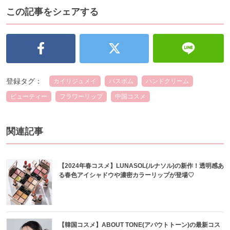
この記事をシェアする
登録タグ：
カイリジュメイ
バスボム
ハンドクリーム
ビューティー
フラワーリップ
中国コスメ
関連記事
【2024年春コスメ】LUNASOL(ルナソル)の新作！透明感あ
る春色アイシャドウや濃密カラーリップが登場♡
【韓国コスメ】ABOUT TONE(アバウトトーン)の最新コス