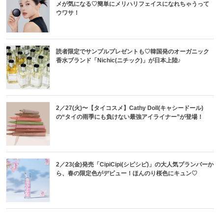
メが気になる♡簡単にメリハリフェイスになれちゃうって
ウワサ！
読者限定でサンプルプレゼントも♡韓国発のオーガニック
香水ブランド「Nichic(ニチック)」が日本上陸♪
2／27(火)〜【タイコスメ】Cathy Doll(キャシードール)
の“タイの雨季にも負けない最強アイライナー”が登場！
2／23(金)発売「CipiCipi(シピシピ)」の大人気プランバーか
ら、春の限定色がデビュー！ほんのり桜色にキュン♡