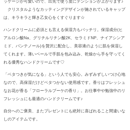
ッケージが可愛いので、出先で使う度にテンションが上がります♪
クリスタルようなカッティングデザインが施されているキャップ
は、キラキラと輝き乙女心をくすぐります☆
ハンドクリームに必須とも言える保湿力もバッチリ。保湿成分(ヒ
アルロン酸Na、グリチルリチン酸2K、セラミドNP、ナイアシンア
ミド、パンテノール)を贅沢に配合し、美容液のように肌を保湿し
てくれます。薄いベールで手肌を包み込み、乾燥から手を守ってく
れる優秀なハンドクリームです♡
「ベタつきが気になる」という人でも安心。みずみずしいつけ心地
なので、高保湿だけどベタつかない使用感です。香りはフレッシュ
なお花が香る「フローラルブーケの香り」。お仕事中や勉強中のリ
フレッシュにも最適のハンドクリームです♪
自分へのご褒美、またプレゼントにも絶対に喜ばれること間違いな
しのアイテムです。