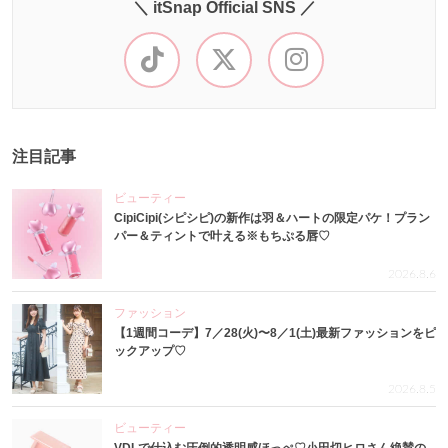
＼ itSnap Official SNS ／
注目記事
ビューティー
CipiCipi(シピシピ)の新作は羽＆ハートの限定パケ！プラン
パー＆ティントで叶える※もちぷる唇♡
2026.8.6
ファッション
【1週間コーデ】7／28(火)〜8／1(土)最新ファッションをピ
ックアップ♡
2026.8.5
ビューティー