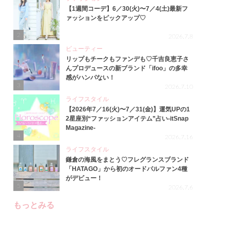
【1週間コーデ】6／30(火)〜7／4(土)最新フ
ァッションをピックアップ♡
2
2026.7.8
ビューティー
リップもチークもファンデも♡千吉良恵子さ
んプロデュースの新ブランド「ifoo」の多幸
感がハンパない！
3
2026.7.10
ライフスタイル
【2026年7／16(火)〜7／31(金)】運気UPの1
2星座別“ファッションアイテム”占い-itSnap
Magazine-
4
2026.7.16
ライフスタイル
鎌倉の海風をまとう♡フレグランスブランド
「HATAGO」から初のオードパルファン4種
がデビュー！
5
2026.7.6
もっとみる