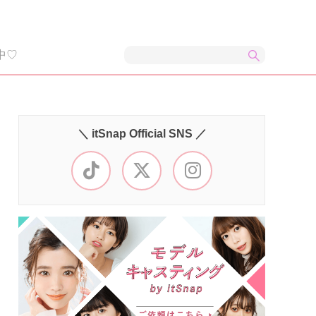
中♡
＼ itSnap Official SNS ／