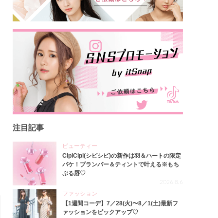
注目記事
ビューティー
CipiCipi(シピシピ)の新作は羽＆ハートの限定
パケ！プランパー＆ティントで叶える※もち
ぷる唇♡
2026.8.6
ファッション
【1週間コーデ】7／28(火)〜8／1(土)最新フ
ァッションをピックアップ♡