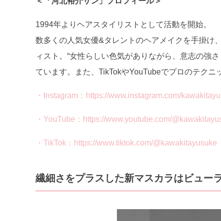
＜「河北裕介サン」プロフィール＞
1994年よりヘアスタイリストとして活動を開始。
数多くの人気女優&タレントのヘアメイクを手掛け、
ィスト。“女性らしい色気がありながら、意志の強さ
ています。また、TikTokやYouTubeでプロの
・Instagram：https://www.instagram.com/kawakitayu
・YouTube：https://www.youtube.com/@kawakitayus
・TikTok：https://www.tiktok.com/@kawakitayusuke
繊細さをプラスした新マスカラはビュー