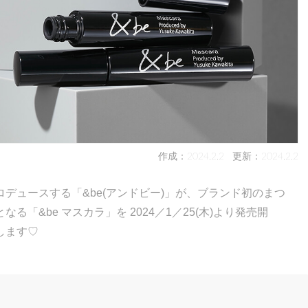
作成：2024.2.2
更新：2024.2.2
デュースする「&be(アンドビー)」が、ブランド初のまつ
「&be マスカラ」を 2024／1／25(木)より発売開
します♡