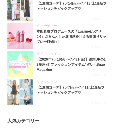
【1週間コーデ】7／14(火)〜7／18(土)最新フ
ァッションをピックアップ♡
2026.7.23
ビューティー
本田真凜プロデュースの「Luarine(ルアリ
ン)」ぷるんとした透明感を叶える欲張りリッ
プに一目惚れ！
2026.7.22
ライフスタイル
【2026年7／16(火)〜7／31(金)】運気UPの1
2星座別“ファッションアイテム”占い-itSnap
Magazine-
2026.7.16
ファッション
【1週間コーデ】7／7(火)〜7／11(土)最新フ
ァッションをピックアップ♡
2026.7.15
人気カテゴリー