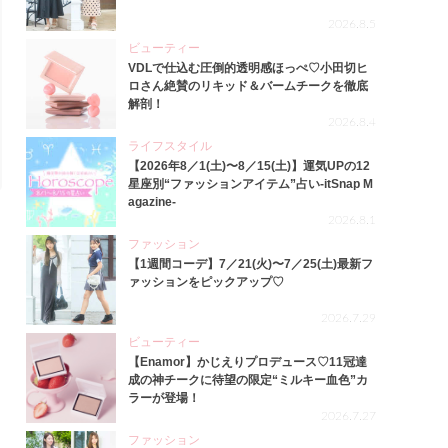
2026.8.5
ビューティー
VDLで仕込む圧倒的透明感ほっぺ♡小田切ヒ
ロさん絶賛のリキッド＆バームチークを徹底
解剖！
2026.8.4
ライフスタイル
【2026年8／1(土)〜8／15(土)】運気UPの12
星座別“ファッションアイテム”占い-itSnap M
agazine-
2026.8.1
ファッション
【1週間コーデ】7／21(火)〜7／25(土)最新フ
ァッションをピックアップ♡
2026.7.29
ビューティー
【Enamor】かじえりプロデュース♡11冠達
成の神チークに待望の限定“ミルキー血色”カ
ラーが登場！
2026.7.27
ファッション