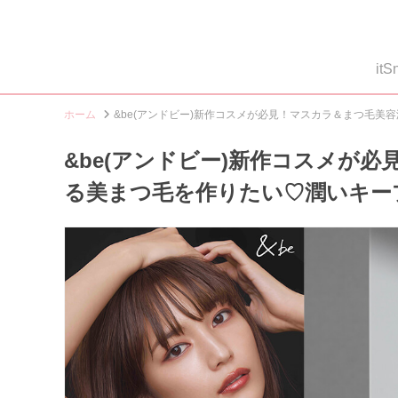
i
ホーム
&be(アンドビー)新作コスメが必見！マスカラ＆まつ毛
&be(アンドビー)新作コスメが
る美まつ毛を作りたい♡潤いキー