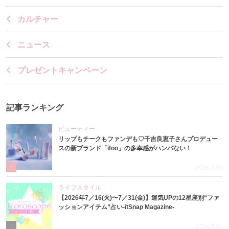
カルチャー
ニュース
プレゼントキャンペーン
記事ランキング
ビューティー
リップもチークもファンデも♡千吉良恵子さんプロデュー
スの新ブランド「ifoo」の多幸感がハンパない！
1
2026.7.10
ライフスタイル
【2026年7／16(火)〜7／31(金)】運気UPの12星座別“ファ
ッションアイテム”占い-itSnap Magazine-
2
2026.7.16