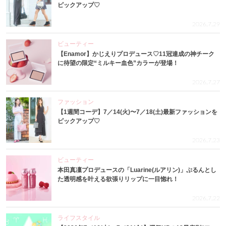
ピックアップ♡
2026.7.29
ビューティー
【Enamor】かじえりプロデュース♡11冠達成の神チーク
に待望の限定“ミルキー血色”カラーが登場！
2026.7.27
ファッション
【1週間コーデ】7／14(火)〜7／18(土)最新ファッションを
ピックアップ♡
2026.7.23
ビューティー
本田真凜プロデュースの「Luarine(ルアリン)」ぷるんとし
た透明感を叶える欲張りリップに一目惚れ！
2026.7.22
ライフスタイル