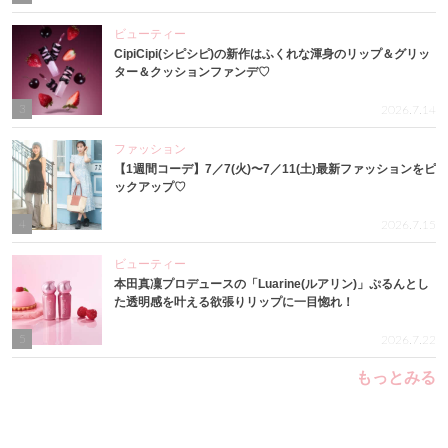
ビューティー
CipiCipi(シピシピ)の新作はふくれな渾身のリップ＆グリッ
ター＆クッションファンデ♡
3
2026.7.14
ファッション
【1週間コーデ】7／7(火)〜7／11(土)最新ファッションをピ
ックアップ♡
4
2026.7.15
ビューティー
本田真凜プロデュースの「Luarine(ルアリン)」ぷるんとし
た透明感を叶える欲張りリップに一目惚れ！
5
2026.7.22
もっとみる