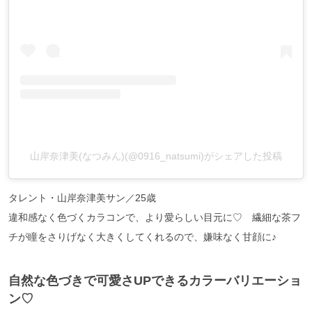
山岸奈津美(なつみん)(@0916_natsumi)がシェアした投稿
タレント・山岸奈津美サン／25歳
違和感なく色づくカラコンで、より愛らしい目元に♡ 繊細な茶フ
チが瞳をさりげなく大きくしてくれるので、嫌味なく甘顔に♪
自然な色づきで可愛さUPできるカラーバリエーショ
ン♡