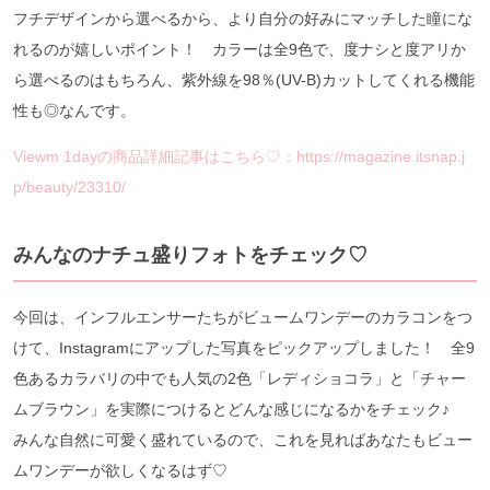
フチデザインから選べるから、より自分の好みにマッチした瞳にな
れるのが嬉しいポイント！ カラーは全9色で、度ナシと度アリか
ら選べるのはもちろん、紫外線を98％(UV-B)カットしてくれる機能
性も◎なんです。
Viewm 1dayの商品詳細記事はこちら♡：https://magazine.itsnap.j
p/beauty/23310/
みんなのナチュ盛りフォトをチェック♡
今回は、インフルエンサーたちがビュームワンデーのカラコンをつ
けて、Instagramにアップした写真をピックアップしました！ 全9
色あるカラバリの中でも人気の2色「レディショコラ」と「チャー
ムブラウン」を実際につけるとどんな感じになるかをチェック♪
みんな自然に可愛く盛れているので、これを見ればあなたもビュー
ムワンデーが欲しくなるはず♡