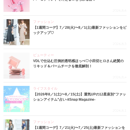
2026.8.6
ファッション
【1週間コーデ】7／28(火)〜8／1(土)最新ファッションをピ
ックアップ♡
2026.8.5
ビューティー
VDLで仕込む圧倒的透明感ほっぺ♡小田切ヒロさん絶賛の
リキッド＆バームチークを徹底解剖！
2026.8.4
ライフスタイル
【2026年8／1(土)〜8／15(土)】運気UPの12星座別“ファッ
ションアイテム”占い-itSnap Magazine-
2026.8.1
ファッション
【1週間コーデ】7／21(火)〜7／25(土)最新ファッションを