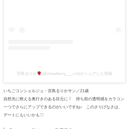
宮島るりか
(@strawberry___r.m)がシェアした投稿
いちごコンシェルジュ・宮島るりかサン／21歳
自然光に映える奥行きのある目元に！ 持ち前の透明感をカラコン
一つでさらにアップできるのがいいですね♪ このさりげなさは、
デートにもいいかも♡