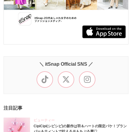
＼ itSnap Official SNS ／
注目記事
ビューティー
CipiCipi(シピシピ)の新作は羽＆ハートの限定パケ！プラン
パー＆ティントで叶える※もちぷる唇♡