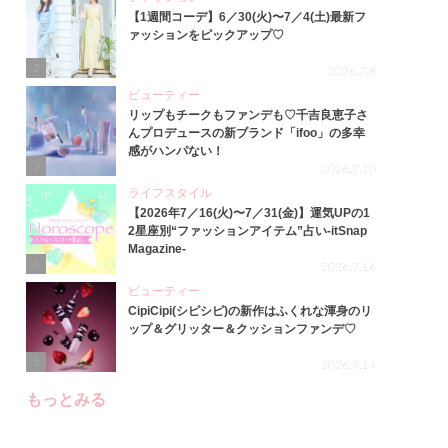
【1週間コーデ】6／30(火)〜7／4(土)最新フ
ァッションをピックアップ♡
2
2026.7.8
ビューティー
リップもチークもファンデも♡千吉良恵子さ
んプロデュースの新ブランド「ifoo」の多幸
感がハンパない！
3
2026.7.10
ライフスタイル
【2026年7／16(火)〜7／31(金)】運気UPの1
2星座別“ファッションアイテム”占い-itSnap
Magazine-
4
2026.7.16
ビューティー
CipiCipi(シピシピ)の新作はふくれな渾身のリ
ップ＆グリッター＆クッションファンデ♡
5
2026.7.14
もっとみる