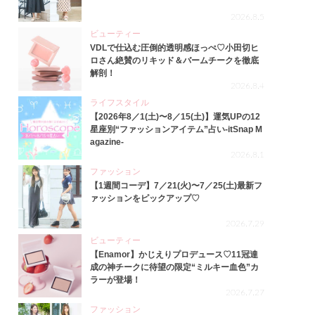
2026.8.5
ビューティー
VDLで仕込む圧倒的透明感ほっぺ♡小田切ヒ
ロさん絶賛のリキッド＆バームチークを徹底
解剖！
2026.8.4
ライフスタイル
【2026年8／1(土)〜8／15(土)】運気UPの12
星座別“ファッションアイテム”占い-itSnap M
agazine-
2026.8.1
ファッション
【1週間コーデ】7／21(火)〜7／25(土)最新フ
ァッションをピックアップ♡
2026.7.29
ビューティー
【Enamor】かじえりプロデュース♡11冠達
成の神チークに待望の限定“ミルキー血色”カ
ラーが登場！
2026.7.27
ファッション