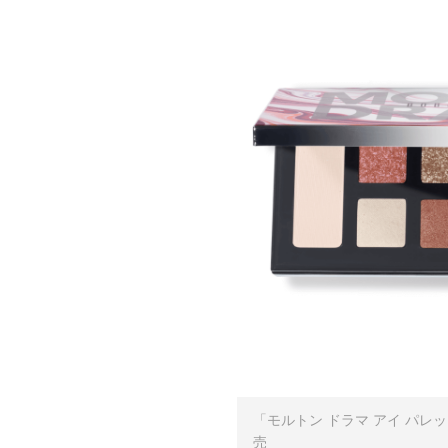
「モルトン ドラマ アイ パレット」
売