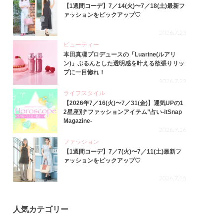
【1週間コーデ】7／14(火)〜7／18(土)最新フ
ァッションをピックアップ♡
2026.7.23
ビューティー
本田真凜プロデュースの「Luarine(ルアリ
ン)」ぷるんとした透明感を叶える欲張りリッ
プに一目惚れ！
2026.7.22
ライフスタイル
【2026年7／16(火)〜7／31(金)】運気UPの1
2星座別“ファッションアイテム”占い-itSnap
Magazine-
2026.7.16
ファッション
【1週間コーデ】7／7(火)〜7／11(土)最新フ
ァッションをピックアップ♡
2026.7.15
人気カテゴリー