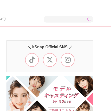
中♡
＼ itSnap Official SNS ／