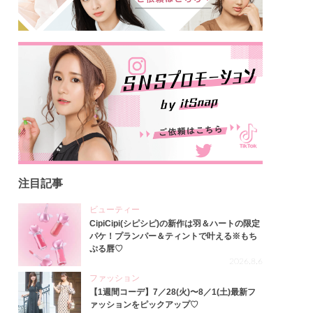
注目記事
ビューティー
CipiCipi(シピシピ)の新作は羽＆ハートの限定
パケ！プランパー＆ティントで叶える※もち
ぷる唇♡
2026.8.6
ファッション
【1週間コーデ】7／28(火)〜8／1(土)最新フ
ァッションをピックアップ♡