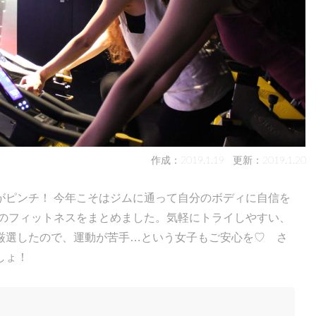
作成：2019.1.19
更新：2019.1.20
がピンチ！ 今年こそはジムに通って自分のボディに自信を
題のフィットネスをまとめました。気軽にトライしやすい、
厳選したので、運動が苦手…という女子もご安心を♡ さ
しょ！