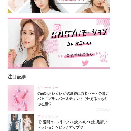
注目記事
ビューティー
CipiCipi(シピシピ)の新作は羽＆ハートの限定
パケ！プランパー＆ティントで叶える※もち
ぷる唇♡
2026.8.6
ファッション
【1週間コーデ】7／28(火)〜8／1(土)最新フ
ァッションをピックアップ♡