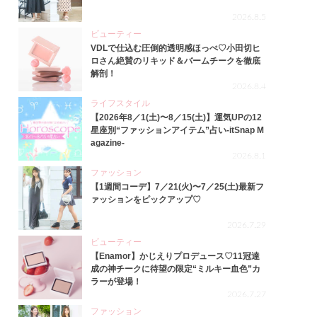
2026.8.5
ビューティー
VDLで仕込む圧倒的透明感ほっぺ♡小田切ヒ
ロさん絶賛のリキッド＆バームチークを徹底
解剖！
2026.8.4
ライフスタイル
【2026年8／1(土)〜8／15(土)】運気UPの12
星座別“ファッションアイテム”占い-itSnap M
agazine-
2026.8.1
ファッション
【1週間コーデ】7／21(火)〜7／25(土)最新フ
ァッションをピックアップ♡
2026.7.29
ビューティー
【Enamor】かじえりプロデュース♡11冠達
成の神チークに待望の限定“ミルキー血色”カ
ラーが登場！
2026.7.27
ファッション