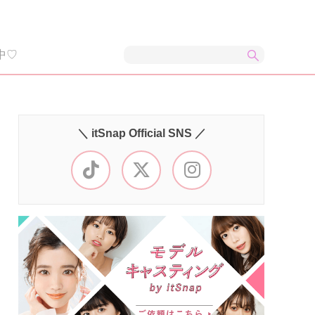
中♡
＼ itSnap Official SNS ／