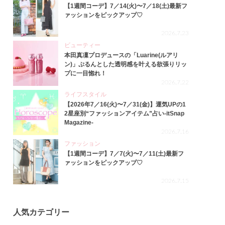
【1週間コーデ】7／14(火)〜7／18(土)最新フ
ァッションをピックアップ♡
2026.7.23
ビューティー
本田真凜プロデュースの「Luarine(ルアリ
ン)」ぷるんとした透明感を叶える欲張りリッ
プに一目惚れ！
2026.7.22
ライフスタイル
【2026年7／16(火)〜7／31(金)】運気UPの1
2星座別“ファッションアイテム”占い-itSnap
Magazine-
2026.7.16
ファッション
【1週間コーデ】7／7(火)〜7／11(土)最新フ
ァッションをピックアップ♡
2026.7.15
人気カテゴリー