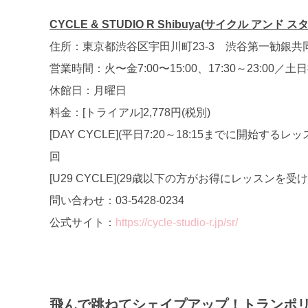
CYCLE & STUDIO R Shibuya(
サイクル
アンド
ス
住所：東京都渋谷区宇田川町23-3 渋谷第一勧銀共
営業時間：火〜金7:00〜15:00、17:30～23:00／土日祝
休館日：月曜日
料金：[トライアル]2,778円(税別)
[DAY CYCLE](平日7:20～18:15までに開始する
回
[U29 CYCLE](29歳以下の方がお得にレッスンを受け
問い合わせ：03-5428-0234
公式サイト：
https://cycle-studio-r.jp/sr/
飛んで跳ねてシェイプアップ！トランポ