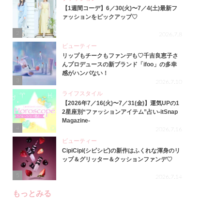
【1週間コーデ】6／30(火)〜7／4(土)最新フ
ァッションをピックアップ♡
2
2026.7.8
ビューティー
リップもチークもファンデも♡千吉良恵子さ
んプロデュースの新ブランド「ifoo」の多幸
感がハンパない！
3
2026.7.10
ライフスタイル
【2026年7／16(火)〜7／31(金)】運気UPの1
2星座別“ファッションアイテム”占い-itSnap
Magazine-
4
2026.7.16
ビューティー
CipiCipi(シピシピ)の新作はふくれな渾身のリ
ップ＆グリッター＆クッションファンデ♡
5
2026.7.14
もっとみる