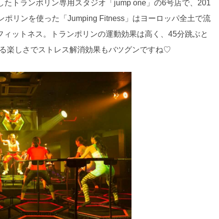
したトランポリン専用スタジオ「jump one」の6号店で、201
ンを使った「Jumping Fitness」はヨーロッパ全土で流
フィットネス。トランポリンの運動効果は高く、45分跳ぶと
ねる楽しさでストレス解消効果もバツグンですね♡