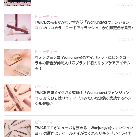
2023.11.18
ビューティー
TWICEのモモがかわいすぎ♡「Wonjungyo(ウォンジョン
ヨ)」のマスカラ「ヌードアイラッシュ」から限定色が発売♪
2023.8.4
ビューティー
ウォンジョンヨ(Wonjungyo)のアイパレットにピンクコー
ラルの新色が仲間入り♡ブランド初のリップケアアイテム
も！
2023.7.21
ビューティー
TWICE専属メイクさん監修！「Wonjungyo(ウォンジョン
ヨ)」からひと塗りでアイドルみたいな涙袋が完成するペン
シル登場♡
2023.3.23
ビューティー
TWICEモモがミューズを務める「Wonjungyo(ウォンジョン
ヨ)」の新作はアイドルアイがつくれるリキッドアイライナ