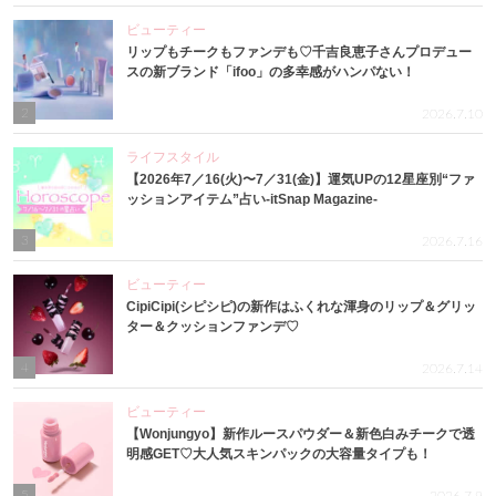
ビューティー
リップもチークもファンデも♡千吉良恵子さんプロデュー
スの新ブランド「ifoo」の多幸感がハンパない！
2
2026.7.10
ライフスタイル
【2026年7／16(火)〜7／31(金)】運気UPの12星座別“ファ
ッションアイテム”占い-itSnap Magazine-
3
2026.7.16
ビューティー
CipiCipi(シピシピ)の新作はふくれな渾身のリップ＆グリッ
ター＆クッションファンデ♡
4
2026.7.14
ビューティー
【Wonjungyo】新作ルースパウダー＆新色白みチークで透
明感GET♡大人気スキンパックの大容量タイプも！
5