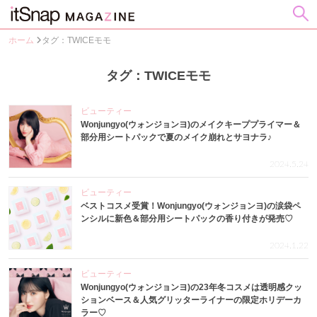
ホーム
タグ：TWICEモモ
タグ：TWICEモモ
ビューティー
Wonjungyo(ウォンジョンヨ)のメイクキーププライマー＆
部分用シートパックで夏のメイク崩れとサヨナラ♪
2024.5.24
ビューティー
ベストコスメ受賞！Wonjungyo(ウォンジョンヨ)の涙袋ペ
ンシルに新色＆部分用シートパックの香り付きが発売♡
2024.1.22
ビューティー
Wonjungyo(ウォンジョンヨ)の23年冬コスメは透明感クッ
ションベース＆人気グリッターライナーの限定ホリデーカ
ラー♡