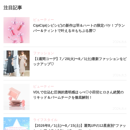
注目記事
ビューティー
CipiCipi(シピシピ)の新作は羽＆ハートの限定パケ！プラン
パー＆ティントで叶える※もちぷる唇♡
2026.8.6
ファッション
【1週間コーデ】7／28(火)〜8／1(土)最新ファッションをピ
ックアップ♡
2026.8.5
ビューティー
VDLで仕込む圧倒的透明感ほっぺ♡小田切ヒロさん絶賛の
リキッド＆バームチークを徹底解剖！
2026.8.4
ライフスタイル
【2026年8／1(土)〜8／15(土)】運気UPの12星座別“ファッ