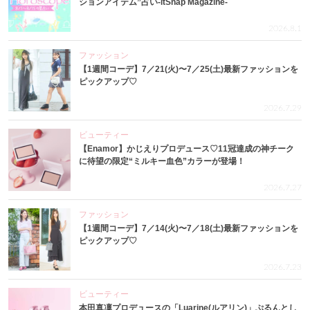
ションアイテム”占い-itSnap Magazine-
2026.8.1
ファッション
【1週間コーデ】7／21(火)〜7／25(土)最新ファッションを
ピックアップ♡
2026.7.29
ビューティー
【Enamor】かじえりプロデュース♡11冠達成の神チーク
に待望の限定“ミルキー血色”カラーが登場！
2026.7.27
ファッション
【1週間コーデ】7／14(火)〜7／18(土)最新ファッションを
ピックアップ♡
2026.7.23
ビューティー
本田真凜プロデュースの「Luarine(ルアリン)」ぷるんとし