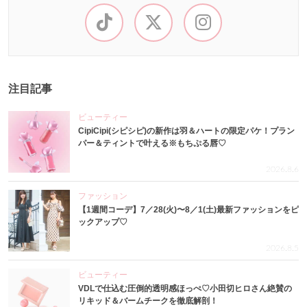
注目記事
ビューティー
CipiCipi(シピシピ)の新作は羽＆ハートの限定パケ！プラン
パー＆ティントで叶える※もちぷる唇♡
2026.8.6
ファッション
【1週間コーデ】7／28(火)〜8／1(土)最新ファッションをピ
ックアップ♡
2026.8.5
ビューティー
VDLで仕込む圧倒的透明感ほっぺ♡小田切ヒロさん絶賛の
リキッド＆バームチークを徹底解剖！