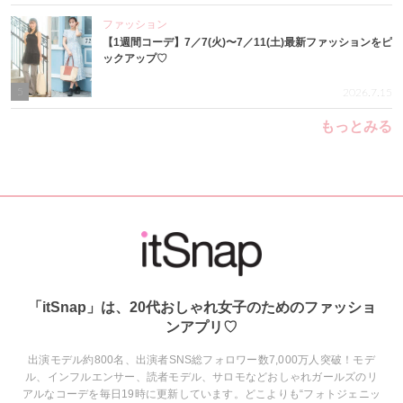
ファッション
【1週間コーデ】7／7(火)〜7／11(土)最新ファッションをピ
ックアップ♡
5
2026.7.15
もっとみる
「itSnap」は、20代おしゃれ女子のためのファッショ
ンアプリ♡
出演モデル約800名、出演者SNS総フォロワー数7,000万人突破！モデ
ル、インフルエンサー、読者モデル、サロモなどおしゃれガールズのリ
アルなコーデを毎日19時に更新しています。どこよりも“フォトジェニッ