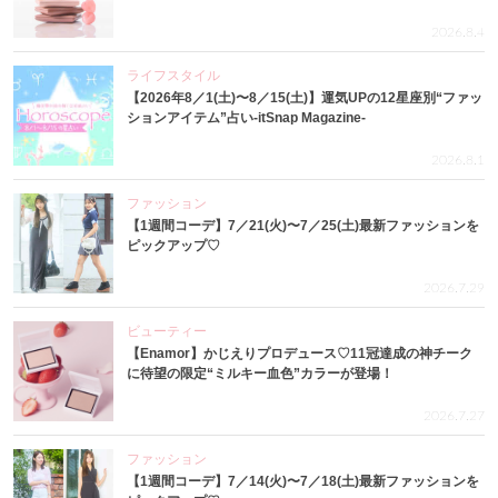
2026.8.4
ライフスタイル
【2026年8／1(土)〜8／15(土)】運気UPの12星座別“ファッ
ションアイテム”占い-itSnap Magazine-
2026.8.1
ファッション
【1週間コーデ】7／21(火)〜7／25(土)最新ファッションを
ピックアップ♡
2026.7.29
ビューティー
【Enamor】かじえりプロデュース♡11冠達成の神チーク
に待望の限定“ミルキー血色”カラーが登場！
2026.7.27
ファッション
【1週間コーデ】7／14(火)〜7／18(土)最新ファッションを