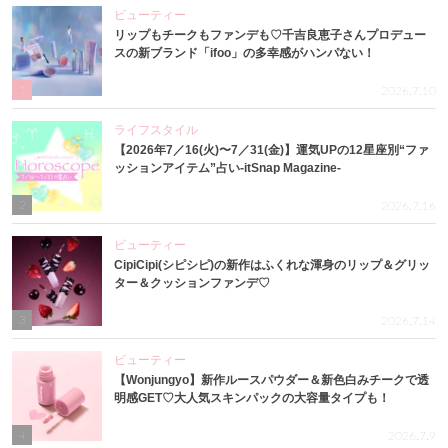
ビューティー
リップもチークもファンデも♡千吉良恵子さんプロデュー
スの新ブランド「ifoo」の多幸感がハンパない！
1
2026.7.10
ライフスタイル
【2026年7／16(火)〜7／31(金)】運気UPの12星座別“ファ
ッションアイテム”占い-itSnap Magazine-
2
2026.7.16
ビューティー
CipiCipi(シピシピ)の新作はふくれな渾身のリップ＆グリッ
ター＆クッションファンデ♡
3
2026.7.14
ビューティー
【Wonjungyo】新作ルースパウダー＆新色白みチークで透
明感GET♡大人気スキンパックの大容量タイプも！
4
2026.7.9