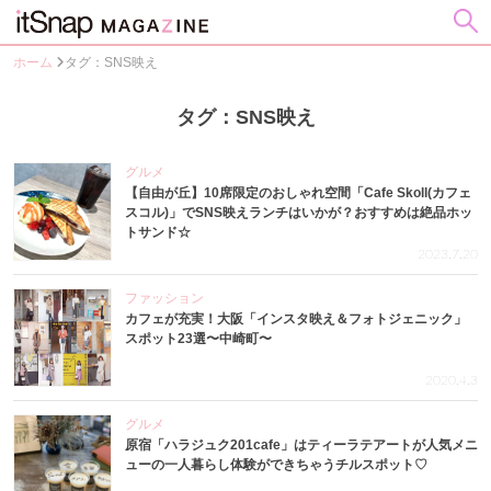
ホーム
タグ：SNS映え
タグ：SNS映え
グルメ
【自由が丘】10席限定のおしゃれ空間「Cafe Skoll(カフェ
スコル)」でSNS映えランチはいかが？おすすめは絶品ホッ
トサンド☆
2023.7.20
ファッション
カフェが充実！大阪「インスタ映え＆フォトジェニック」
スポット23選〜中崎町〜
2020.4.3
グルメ
原宿「ハラジュク201cafe」はティーラテアートが人気メニ
ューの一人暮らし体験ができちゃうチルスポット♡