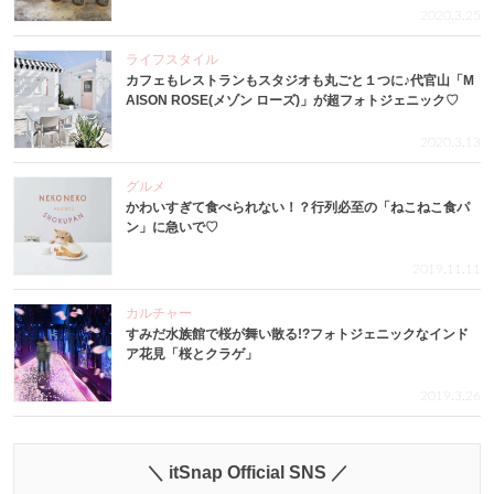
2020.3.25
ライフスタイル
カフェもレストランもスタジオも丸ごと１つに♪代官山「M
AISON ROSE(メゾン ローズ)」が超フォトジェニック♡
2020.3.13
グルメ
かわいすぎて食べられない！？行列必至の「ねこねこ食パ
ン」に急いで♡
2019.11.11
カルチャー
すみだ水族館で桜が舞い散る!?フォトジェニックなインド
ア花見「桜とクラゲ」
2019.3.26
＼ itSnap Official SNS ／