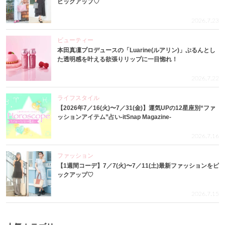
ピックアップ♡
2026.7.23
ビューティー
本田真凜プロデュースの「Luarine(ルアリン)」ぷるんとし
た透明感を叶える欲張りリップに一目惚れ！
2026.7.22
ライフスタイル
【2026年7／16(火)〜7／31(金)】運気UPの12星座別“ファ
ッションアイテム”占い-itSnap Magazine-
2026.7.16
ファッション
【1週間コーデ】7／7(火)〜7／11(土)最新ファッションをピ
ックアップ♡
2026.7.15