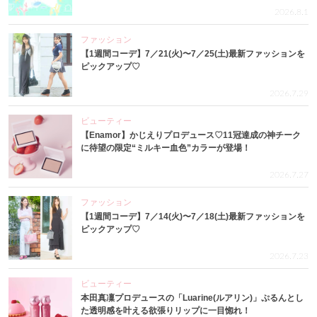
2026.8.1
ファッション
【1週間コーデ】7／21(火)〜7／25(土)最新ファッションを
ピックアップ♡
2026.7.29
ビューティー
【Enamor】かじえりプロデュース♡11冠達成の神チーク
に待望の限定“ミルキー血色”カラーが登場！
2026.7.27
ファッション
【1週間コーデ】7／14(火)〜7／18(土)最新ファッションを
ピックアップ♡
2026.7.23
ビューティー
本田真凜プロデュースの「Luarine(ルアリン)」ぷるんとし
た透明感を叶える欲張りリップに一目惚れ！