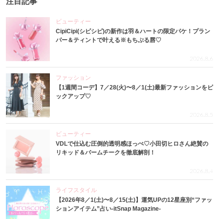
注目記事
ビューティー
CipiCipi(シピシピ)の新作は羽＆ハートの限定パケ！プラン
パー＆ティントで叶える※もちぷる唇♡
2026.8.6
ファッション
【1週間コーデ】7／28(火)〜8／1(土)最新ファッションをピ
ックアップ♡
2026.8.5
ビューティー
VDLで仕込む圧倒的透明感ほっぺ♡小田切ヒロさん絶賛の
リキッド＆バームチークを徹底解剖！
2026.8.4
ライフスタイル
【2026年8／1(土)〜8／15(土)】運気UPの12星座別“ファッ
ションアイテム”占い-itSnap Magazine-