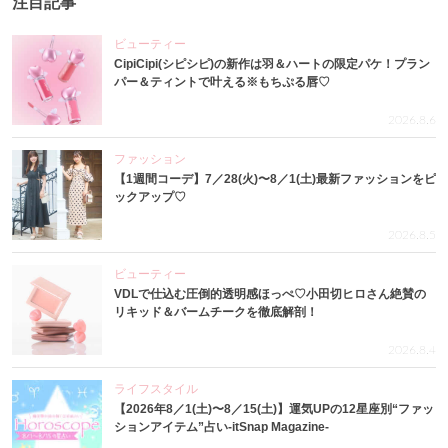
注目記事
ビューティー
CipiCipi(シピシピ)の新作は羽＆ハートの限定パケ！プラン
パー＆ティントで叶える※もちぷる唇♡
2026.8.6
ファッション
【1週間コーデ】7／28(火)〜8／1(土)最新ファッションをピ
ックアップ♡
2026.8.5
ビューティー
VDLで仕込む圧倒的透明感ほっぺ♡小田切ヒロさん絶賛の
リキッド＆バームチークを徹底解剖！
2026.8.4
ライフスタイル
【2026年8／1(土)〜8／15(土)】運気UPの12星座別“ファッ
ションアイテム”占い-itSnap Magazine-