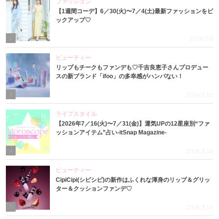
ファッション
【1週間コーデ】6／30(火)〜7／4(土)最新ファッションをピ
ックアップ♡
2
2026.7.8
ビューティー
リップもチークもファンデも♡千吉良恵子さんプロデュー
スの新ブランド「ifoo」の多幸感がハンパない！
3
2026.7.10
ライフスタイル
【2026年7／16(火)〜7／31(金)】運気UPの12星座別“ファ
ッションアイテム”占い-itSnap Magazine-
4
2026.7.16
ビューティー
CipiCipi(シピシピ)の新作はふくれな渾身のリップ＆グリッ
ター＆クッションファンデ♡
5
2026.7.14