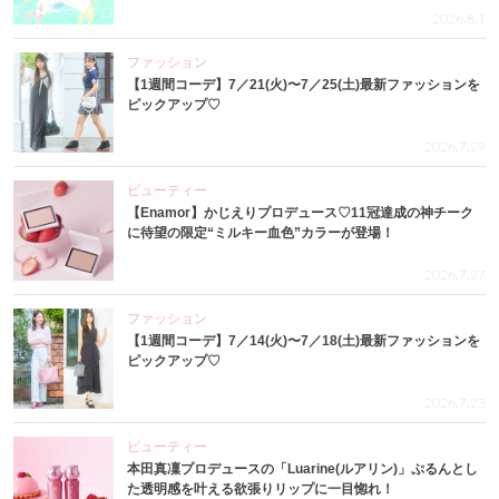
2026.8.1
ファッション
【1週間コーデ】7／21(火)〜7／25(土)最新ファッションを
ピックアップ♡
2026.7.29
ビューティー
【Enamor】かじえりプロデュース♡11冠達成の神チーク
に待望の限定“ミルキー血色”カラーが登場！
2026.7.27
ファッション
【1週間コーデ】7／14(火)〜7／18(土)最新ファッションを
ピックアップ♡
2026.7.23
ビューティー
本田真凜プロデュースの「Luarine(ルアリン)」ぷるんとし
た透明感を叶える欲張りリップに一目惚れ！