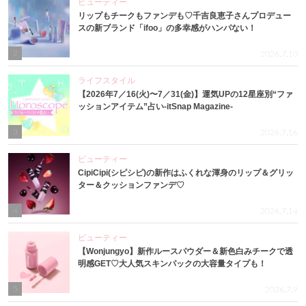
ビューティー
リップもチークもファンデも♡千吉良恵子さんプロデュー
スの新ブランド「ifoo」の多幸感がハンパない！
2
2026.7.10
ライフスタイル
【2026年7／16(火)〜7／31(金)】運気UPの12星座別“ファ
ッションアイテム”占い-itSnap Magazine-
3
2026.7.16
ビューティー
CipiCipi(シピシピ)の新作はふくれな渾身のリップ＆グリッ
ター＆クッションファンデ♡
4
2026.7.14
ビューティー
【Wonjungyo】新作ルースパウダー＆新色白みチークで透
明感GET♡大人気スキンパックの大容量タイプも！
5
2026.7.9