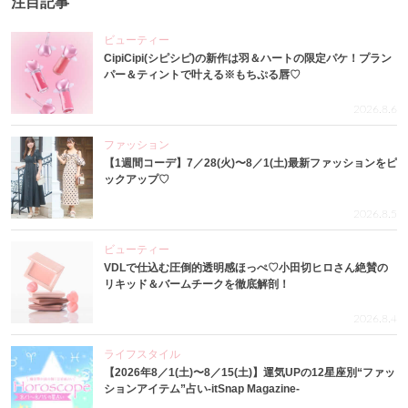
注目記事
ビューティー
CipiCipi(シピシピ)の新作は羽＆ハートの限定パケ！プラン
パー＆ティントで叶える※もちぷる唇♡
2026.8.6
ファッション
【1週間コーデ】7／28(火)〜8／1(土)最新ファッションをピ
ックアップ♡
2026.8.5
ビューティー
VDLで仕込む圧倒的透明感ほっぺ♡小田切ヒロさん絶賛の
リキッド＆バームチークを徹底解剖！
2026.8.4
ライフスタイル
【2026年8／1(土)〜8／15(土)】運気UPの12星座別“ファッ
ションアイテム”占い-itSnap Magazine-