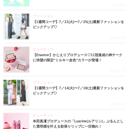
2026.8.1
ファッション
【1週間コーデ】7／21(火)〜7／25(土)最新ファッションを
ピックアップ♡
2026.7.29
ビューティー
【Enamor】かじえりプロデュース♡11冠達成の神チーク
に待望の限定“ミルキー血色”カラーが登場！
2026.7.27
ファッション
【1週間コーデ】7／14(火)〜7／18(土)最新ファッションを
ピックアップ♡
2026.7.23
ビューティー
本田真凜プロデュースの「Luarine(ルアリン)」ぷるんとし
た透明感を叶える欲張りリップに一目惚れ！