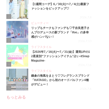
【1週間コーデ】6／30(火)〜7／4(土)最新フ
ァッションをピックアップ♡
2
2026.7.8
ビューティー
リップもチークもファンデも♡千吉良恵子さ
んプロデュースの新ブランド「ifoo」の多幸
感がハンパない！
3
2026.7.10
ライフスタイル
【2026年7／16(火)〜7／31(金)】運気UPの1
2星座別“ファッションアイテム”占い-itSnap
Magazine-
4
2026.7.16
ライフスタイル
鎌倉の海風をまとう♡フレグランスブランド
「HATAGO」から初のオードパルファン4種
がデビュー！
5
2026.7.6
もっとみる