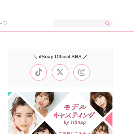
中♡
＼ itSnap Official SNS ／