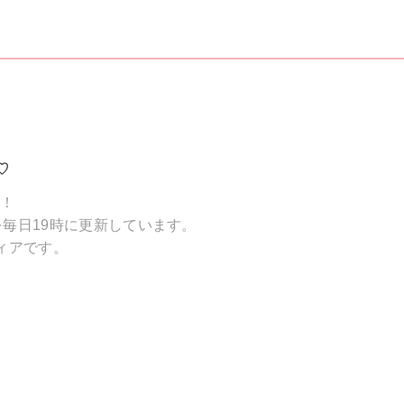
♡
破！
毎日19時に更新しています。
ィアです。