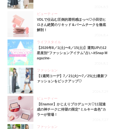
2026.8.5
ビューティー
VDLで仕込む圧倒的透明感ほっぺ♡小田切ヒ
ロさん絶賛のリキッド＆バームチークを徹底
解剖！
2026.8.4
ライフスタイル
【2026年8／1(土)〜8／15(土)】運気UPの12
星座別“ファッションアイテム”占い-itSnap M
agazine-
2026.8.1
ファッション
【1週間コーデ】7／21(火)〜7／25(土)最新フ
ァッションをピックアップ♡
2026.7.29
ビューティー
【Enamor】かじえりプロデュース♡11冠達
成の神チークに待望の限定“ミルキー血色”カ
ラーが登場！
2026.7.27
ファッション