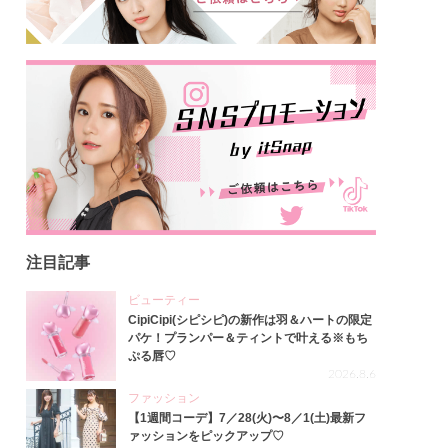
注目記事
ビューティー
CipiCipi(シピシピ)の新作は羽＆ハートの限定
パケ！プランパー＆ティントで叶える※もち
ぷる唇♡
2026.8.6
ファッション
【1週間コーデ】7／28(火)〜8／1(土)最新フ
ァッションをピックアップ♡