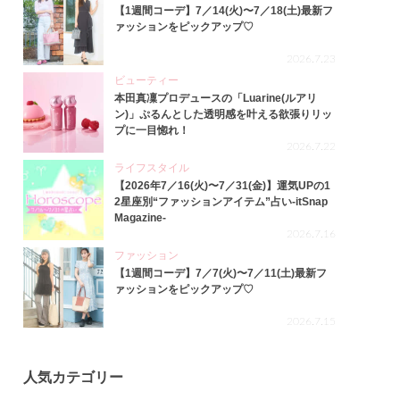
【1週間コーデ】7／14(火)〜7／18(土)最新フ
ァッションをピックアップ♡
2026.7.23
ビューティー
本田真凜プロデュースの「Luarine(ルアリ
ン)」ぷるんとした透明感を叶える欲張りリッ
プに一目惚れ！
2026.7.22
ライフスタイル
【2026年7／16(火)〜7／31(金)】運気UPの1
2星座別“ファッションアイテム”占い-itSnap
Magazine-
2026.7.16
ファッション
【1週間コーデ】7／7(火)〜7／11(土)最新フ
ァッションをピックアップ♡
2026.7.15
人気カテゴリー