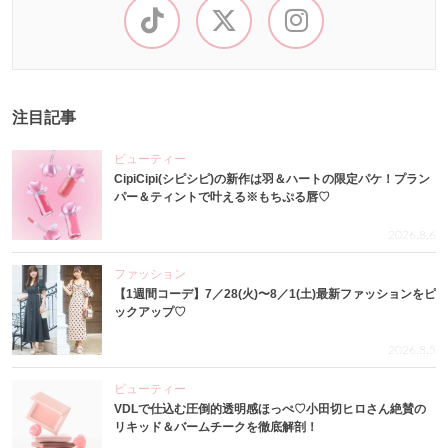
注目記事
ビューティー
CipiCipi(シピシピ)の新作は羽＆ハートの限定パケ！プラン
パー＆ティントで叶える※もちぷる唇♡
2026.8.6
ファッション
【1週間コーデ】7／28(火)〜8／1(土)最新ファッションをピ
ックアップ♡
2026.8.5
ビューティー
VDLで仕込む圧倒的透明感ほっぺ♡小田切ヒロさん絶賛の
リキッド＆バームチークを徹底解剖！