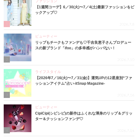
ファッション
【1週間コーデ】6／30(火)〜7／4(土)最新ファッションをピ
ックアップ♡
1
2026.7.8
ビューティー
リップもチークもファンデも♡千吉良恵子さんプロデュー
スの新ブランド「ifoo」の多幸感がハンパない！
2
2026.7.10
ライフスタイル
【2026年7／16(火)〜7／31(金)】運気UPの12星座別“ファ
ッションアイテム”占い-itSnap Magazine-
3
2026.7.16
ビューティー
CipiCipi(シピシピ)の新作はふくれな渾身のリップ＆グリッ
ター＆クッションファンデ♡
4
2026.7.14