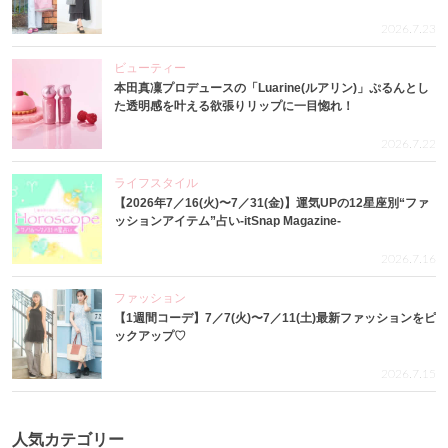
2026.7.23
ビューティー
本田真凜プロデュースの「Luarine(ルアリン)」ぷるんとし
た透明感を叶える欲張りリップに一目惚れ！
2026.7.22
ライフスタイル
【2026年7／16(火)〜7／31(金)】運気UPの12星座別“ファ
ッションアイテム”占い-itSnap Magazine-
2026.7.16
ファッション
【1週間コーデ】7／7(火)〜7／11(土)最新ファッションをピ
ックアップ♡
2026.7.15
人気カテゴリー