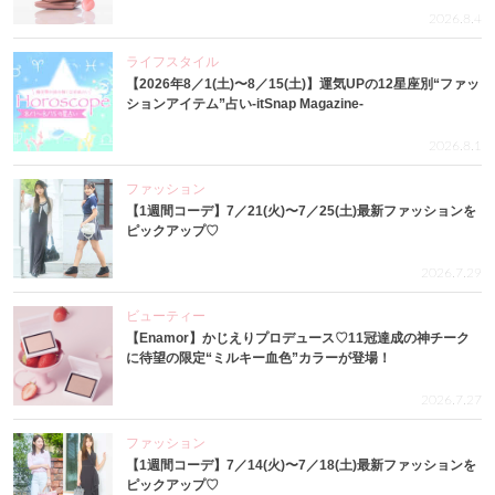
2026.8.4
ライフスタイル
【2026年8／1(土)〜8／15(土)】運気UPの12星座別“ファッ
ションアイテム”占い-itSnap Magazine-
2026.8.1
ファッション
【1週間コーデ】7／21(火)〜7／25(土)最新ファッションを
ピックアップ♡
2026.7.29
ビューティー
【Enamor】かじえりプロデュース♡11冠達成の神チーク
に待望の限定“ミルキー血色”カラーが登場！
2026.7.27
ファッション
【1週間コーデ】7／14(火)〜7／18(土)最新ファッションを
ピックアップ♡