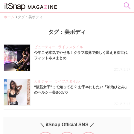
ホーム
タグ：美ボディ
タグ：美ボディ
ビューティー
ライフスタイル
今年こそ本気でやせる！クラブ感覚で楽しく通える次世代
フィットネスまとめ
2019.1.19
カルチャー
ライフスタイル
“腹筋女子”って知ってる？ お手本にしたい「加治ひとみ」
のヘルシー美Body♡
2018.7.17
＼ itSnap Official SNS ／