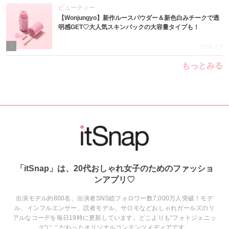
ビューティー
【Wonjungyo】新作ルースパウダー＆新色白みチークで透
明感GET♡大人気スキンパックの大容量タイプも！
5
2026.7.9
もっとみる
「itSnap」は、20代おしゃれ女子のためのファッショ
ンアプリ♡
出演モデル約800名、出演者SNS総フォロワー数7,000万人突破！モデ
ル、インフルエンサー、読者モデル、サロモなどおしゃれガールズのリ
アルなコーデを毎日19時に更新しています。どこよりも“フォトジェニッ
ク”にこだわったオリジナルコンテンツメディアです。