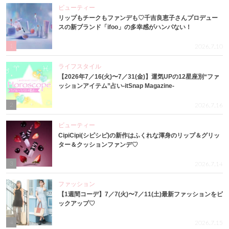
ビューティー
リップもチークもファンデも♡千吉良恵子さんプロデュー
スの新ブランド「ifoo」の多幸感がハンパない！
1
2026.7.10
ライフスタイル
【2026年7／16(火)〜7／31(金)】運気UPの12星座別“ファ
ッションアイテム”占い-itSnap Magazine-
2
2026.7.16
ビューティー
CipiCipi(シピシピ)の新作はふくれな渾身のリップ＆グリッ
ター＆クッションファンデ♡
3
2026.7.14
ファッション
【1週間コーデ】7／7(火)〜7／11(土)最新ファッションをピ
ックアップ♡
4
2026.7.15