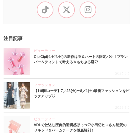
注目記事
ビューティー
CipiCipi(シピシピ)の新作は羽＆ハートの限定パケ！プラン
パー＆ティントで叶える※もちぷる唇♡
2026.8.6
ファッション
【1週間コーデ】7／28(火)〜8／1(土)最新ファッションをピ
ックアップ♡
2026.8.5
ビューティー
VDLで仕込む圧倒的透明感ほっぺ♡小田切ヒロさん絶賛の
リキッド＆バームチークを徹底解剖！