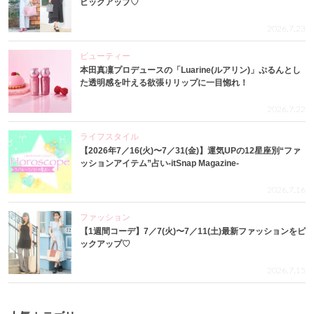
ピックアップ♡
2026.7.23
ビューティー
本田真凜プロデュースの「Luarine(ルアリン)」ぷるんとし
た透明感を叶える欲張りリップに一目惚れ！
2026.7.22
ライフスタイル
【2026年7／16(火)〜7／31(金)】運気UPの12星座別“ファ
ッションアイテム”占い-itSnap Magazine-
2026.7.16
ファッション
【1週間コーデ】7／7(火)〜7／11(土)最新ファッションをピ
ックアップ♡
2026.7.15