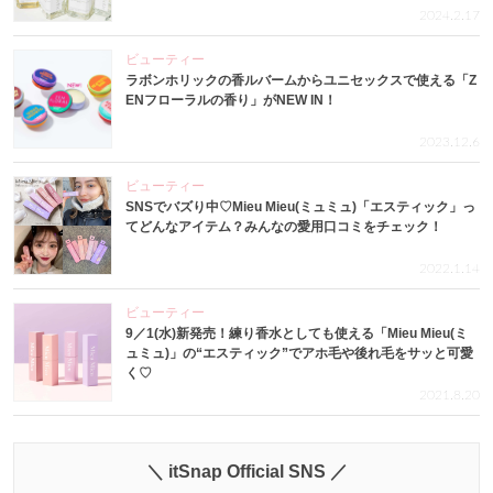
2024.2.17
ビューティー
ラボンホリックの香ルバームからユニセックスで使える「Z
ENフローラルの香り」がNEW IN！
2023.12.6
ビューティー
SNSでバズり中♡Mieu Mieu(ミュミュ)「エスティック」っ
てどんなアイテム？みんなの愛用口コミをチェック！
2022.1.14
ビューティー
9／1(水)新発売！練り香水としても使える「Mieu Mieu(ミ
ュミュ)」の“エスティック”でアホ毛や後れ毛をサッと可愛
く♡
2021.8.20
＼ itSnap Official SNS ／