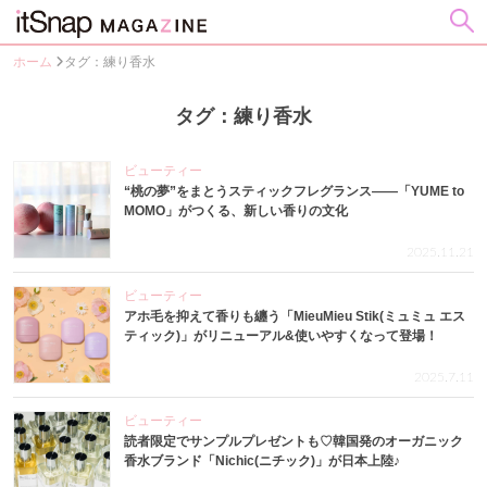
ホーム
タグ：練り香水
タグ：練り香水
ビューティー
“桃の夢”をまとうスティックフレグランス——「YUME to
MOMO」がつくる、新しい香りの文化
2025.11.21
ビューティー
アホ毛を抑えて香りも纏う「MieuMieu Stik(ミュミュ エス
ティック)」がリニューアル&使いやすくなって登場！
2025.7.11
ビューティー
読者限定でサンプルプレゼントも♡韓国発のオーガニック
香水ブランド「Nichic(ニチック)」が日本上陸♪