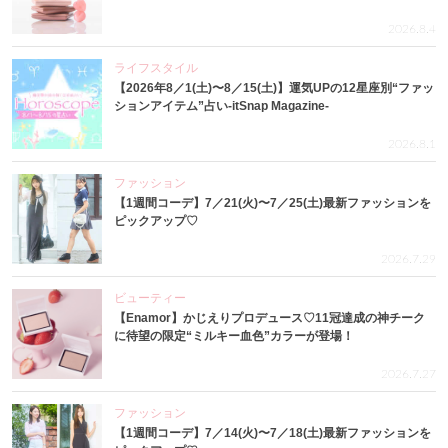
2026.8.4
ライフスタイル
【2026年8／1(土)〜8／15(土)】運気UPの12星座別“ファッ
ションアイテム”占い-itSnap Magazine-
2026.8.1
ファッション
【1週間コーデ】7／21(火)〜7／25(土)最新ファッションを
ピックアップ♡
2026.7.29
ビューティー
【Enamor】かじえりプロデュース♡11冠達成の神チーク
に待望の限定“ミルキー血色”カラーが登場！
2026.7.27
ファッション
【1週間コーデ】7／14(火)〜7／18(土)最新ファッションを