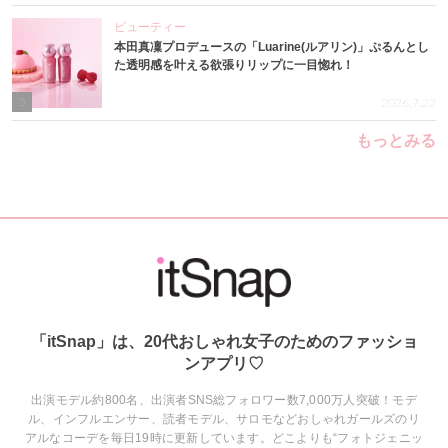
ビューティー
本田真凜プロデュースの「Luarine(ルアリン)」ぷるんとし
た透明感を叶える欲張りリップに一目惚れ！
5
2026.7.22
もっとみる
「itSnap」は、20代おしゃれ女子のためのファッショ
ンアプリ♡
出演モデル約800名、出演者SNS総フォロワー数7,000万人突破！モデ
ル、インフルエンサー、読者モデル、サロモなどおしゃれガールズのリ
アルなコーデを毎日19時に更新しています。どこよりも“フォトジェニッ