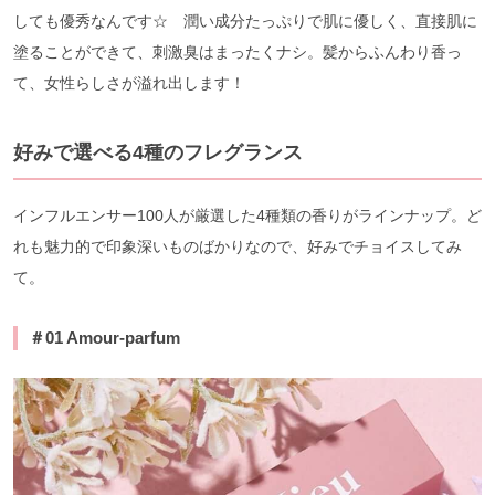
しても優秀なんです☆ 潤い成分たっぷりで肌に優しく、直接肌に
塗ることができて、刺激臭はまったくナシ。髪からふんわり香っ
て、女性らしさが溢れ出します！
好みで選べる
4
種のフレグランス
インフルエンサー100人が厳選した4種類の香りがラインナップ。ど
れも魅力的で印象深いものばかりなので、好みでチョイスしてみ
て。
＃
01
Amour-parfum