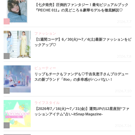
【七夕発売】圧倒的ファンタジー！最旬ビジュアルブック
『PECHE 011』の見どころ＆豪華モデルを徹底解説♡
1
2026.7.7
ファッション
【1週間コーデ】6／30(火)〜7／4(土)最新ファッションをピ
ックアップ♡
2
2026.7.8
ビューティー
リップもチークもファンデも♡千吉良恵子さんプロデュー
スの新ブランド「ifoo」の多幸感がハンパない！
3
2026.7.10
ライフスタイル
【2026年7／16(火)〜7／31(金)】運気UPの12星座別“ファ
ッションアイテム”占い-itSnap Magazine-
4
2026.7.16