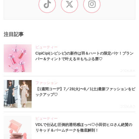
注目記事
ビューティー
CipiCipi(シピシピ)の新作は羽＆ハートの限定パケ！プラン
パー＆ティントで叶える※もちぷる唇♡
2026.8.6
ファッション
【1週間コーデ】7／28(火)〜8／1(土)最新ファッションをピ
ックアップ♡
2026.8.5
ビューティー
VDLで仕込む圧倒的透明感ほっぺ♡小田切ヒロさん絶賛の
リキッド＆バームチークを徹底解剖！