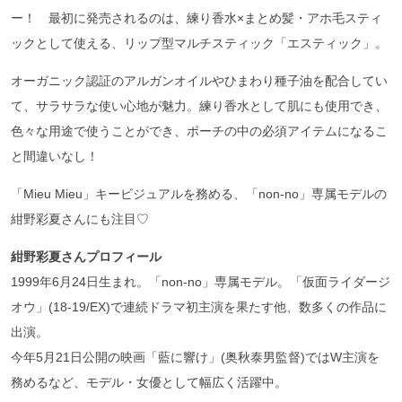
ー！ 最初に発売されるのは、練り香水×まとめ髪・アホ毛スティ
ックとして使える、リップ型マルチスティック「エスティック」。
オーガニック認証のアルガンオイルやひまわり種子油を配合してい
て、サラサラな使い心地が魅力。練り香水として肌にも使用でき、
色々な用途で使うことができ、ポーチの中の必須アイテムになるこ
と間違いなし！
「Mieu Mieu」キービジュアルを務める、「non-no」専属モデルの
紺野彩夏さんにも注目♡
紺野彩夏さんプロフィール
1999年6月24日生まれ。「non-no」専属モデル。「仮面ライダージ
オウ」(18-19/EX)で連続ドラマ初主演を果たす他、数多くの作品に
出演。
今年5月21日公開の映画「藍に響け」(奥秋泰男監督)ではW主演を
務めるなど、モデル・女優として幅広く活躍中。