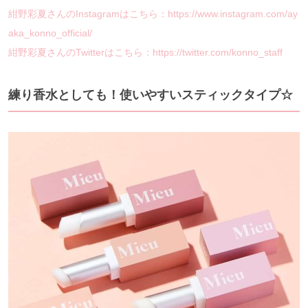
紺野彩夏さんのInstagramはこちら：https://www.instagram.com/ay
aka_konno_official/
紺野彩夏さんのTwitterはこちら：https://twitter.com/konno_staff
練り香水としても！使いやすいスティックタイプ☆