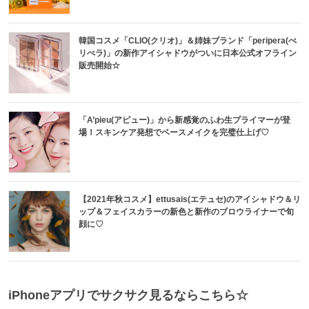
韓国コスメ「CLIO(クリオ)」＆姉妹ブランド「peripera(ぺ
リぺラ)」の新作アイシャドウがついに日本公式オフライン
販売開始☆
「A’pieu(アピュー)」から新感覚のふわ生プライマーが登
場！スキンケア発想でベースメイクを完璧仕上げ♡
【2021年秋コスメ】ettusais(エテュセ)のアイシャドウ＆リ
ップ＆フェイスカラーの新色と新作のブロウライナーで旬
顔に♡
iPhoneアプリでサクサク見るならこちら☆