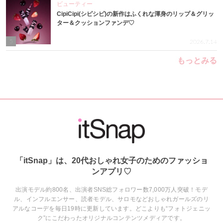
ビューティー
CipiCipi(シピシピ)の新作はふくれな渾身のリップ＆グリッ
ター＆クッションファンデ♡
5
2026.7.14
もっとみる
「itSnap」は、20代おしゃれ女子のためのファッショ
ンアプリ♡
出演モデル約800名、出演者SNS総フォロワー数7,000万人突破！モデ
ル、インフルエンサー、読者モデル、サロモなどおしゃれガールズのリ
アルなコーデを毎日19時に更新しています。どこよりも“フォトジェニッ
ク”にこだわったオリジナルコンテンツメディアです。