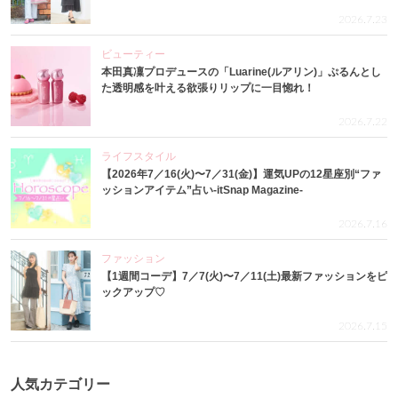
2026.7.23
ビューティー
本田真凜プロデュースの「Luarine(ルアリン)」ぷるんとし
た透明感を叶える欲張りリップに一目惚れ！
2026.7.22
ライフスタイル
【2026年7／16(火)〜7／31(金)】運気UPの12星座別“ファ
ッションアイテム”占い-itSnap Magazine-
2026.7.16
ファッション
【1週間コーデ】7／7(火)〜7／11(土)最新ファッションをピ
ックアップ♡
2026.7.15
人気カテゴリー