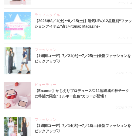
2026.8.4
ライフスタイル
【2026年8／1(土)〜8／15(土)】運気UPの12星座別“ファッ
ションアイテム”占い-itSnap Magazine-
2026.8.1
ファッション
【1週間コーデ】7／21(火)〜7／25(土)最新ファッションを
ピックアップ♡
2026.7.29
ビューティー
【Enamor】かじえりプロデュース♡11冠達成の神チーク
に待望の限定“ミルキー血色”カラーが登場！
2026.7.27
ファッション
【1週間コーデ】7／14(火)〜7／18(土)最新ファッションを
ピックアップ♡