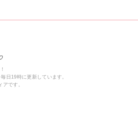
♡
破！
毎日19時に更新しています。
ィアです。