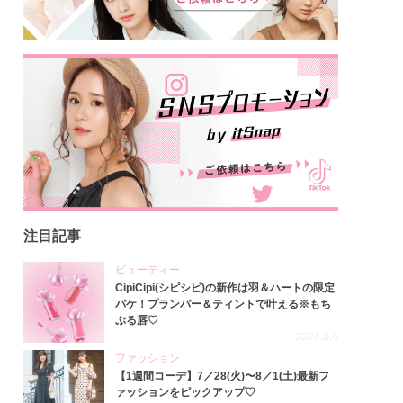
注目記事
ビューティー
CipiCipi(シピシピ)の新作は羽＆ハートの限定
パケ！プランパー＆ティントで叶える※もち
ぷる唇♡
2026.8.6
ファッション
【1週間コーデ】7／28(火)〜8／1(土)最新フ
ァッションをピックアップ♡