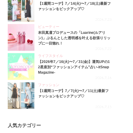
【1週間コーデ】7／14(火)〜7／18(土)最新フ
ァッションをピックアップ♡
2026.7.23
ビューティー
本田真凜プロデュースの「Luarine(ルアリ
ン)」ぷるんとした透明感を叶える欲張りリッ
プに一目惚れ！
2026.7.22
ライフスタイル
【2026年7／16(火)〜7／31(金)】運気UPの1
2星座別“ファッションアイテム”占い-itSnap
Magazine-
2026.7.16
ファッション
【1週間コーデ】7／7(火)〜7／11(土)最新フ
ァッションをピックアップ♡
2026.7.15
人気カテゴリー