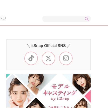
中♡
＼ itSnap Official SNS ／