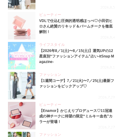
2026.8.5
ビューティー
VDLで仕込む圧倒的透明感ほっぺ♡小田切ヒ
ロさん絶賛のリキッド＆バームチークを徹底
解剖！
2026.8.4
ライフスタイル
【2026年8／1(土)〜8／15(土)】運気UPの12
星座別“ファッションアイテム”占い-itSnap M
agazine-
2026.8.1
ファッション
【1週間コーデ】7／21(火)〜7／25(土)最新フ
ァッションをピックアップ♡
2026.7.29
ビューティー
【Enamor】かじえりプロデュース♡11冠達
成の神チークに待望の限定“ミルキー血色”カ
ラーが登場！
2026.7.27
ファッション