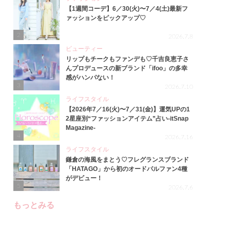
【1週間コーデ】6／30(火)〜7／4(土)最新フ
ァッションをピックアップ♡
2
2026.7.8
ビューティー
リップもチークもファンデも♡千吉良恵子さ
んプロデュースの新ブランド「ifoo」の多幸
感がハンパない！
3
2026.7.10
ライフスタイル
【2026年7／16(火)〜7／31(金)】運気UPの1
2星座別“ファッションアイテム”占い-itSnap
Magazine-
4
2026.7.16
ライフスタイル
鎌倉の海風をまとう♡フレグランスブランド
「HATAGO」から初のオードパルファン4種
がデビュー！
5
2026.7.6
もっとみる