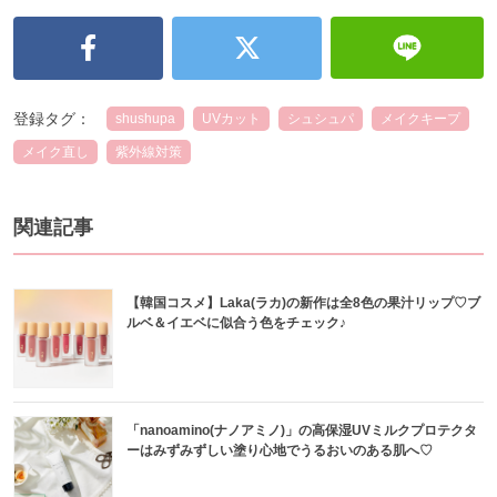
登録タグ：
shushupa
UVカット
シュシュパ
メイクキープ
メイク直し
紫外線対策
関連記事
【韓国コスメ】Laka(ラカ)の新作は全8色の果汁リップ♡ブ
ルベ＆イエベに似合う色をチェック♪
「nanoamino(ナノアミノ)」の高保湿UVミルクプロテクタ
ーはみずみずしい塗り心地でうるおいのある肌へ♡