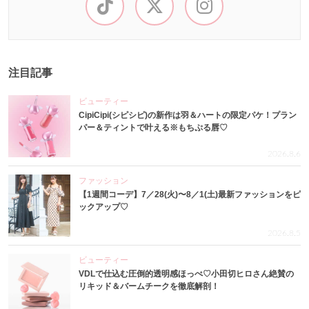
注目記事
ビューティー
CipiCipi(シピシピ)の新作は羽＆ハートの限定パケ！プラン
パー＆ティントで叶える※もちぷる唇♡
2026.8.6
ファッション
【1週間コーデ】7／28(火)〜8／1(土)最新ファッションをピ
ックアップ♡
2026.8.5
ビューティー
VDLで仕込む圧倒的透明感ほっぺ♡小田切ヒロさん絶賛の
リキッド＆バームチークを徹底解剖！