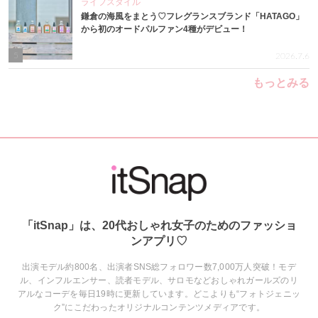
ライフスタイル
鎌倉の海風をまとう♡フレグランスブランド「HATAGO」
から初のオードパルファン4種がデビュー！
5
2026.7.6
もっとみる
「itSnap」は、20代おしゃれ女子のためのファッショ
ンアプリ♡
出演モデル約800名、出演者SNS総フォロワー数7,000万人突破！モデ
ル、インフルエンサー、読者モデル、サロモなどおしゃれガールズのリ
アルなコーデを毎日19時に更新しています。どこよりも“フォトジェニッ
ク”にこだわったオリジナルコンテンツメディアです。