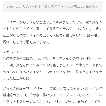
shushupa! UVカット＆リタッチスティック／¥1,320(税込み)
メイクの上からサッとひと塗りして馴染ませるだけで、紫外線をカ
ットしながらメイクお直しもできるアイテム♡ 白くならない透明
仕上がりなので、メイクの上から何度でも重ね塗りOK。髪や服が
汚れてしまう心配もありません。
＜使い方＞
顔の中でも特に日焼けしやすい、そしてメイクの崩れやすいTゾー
ン、頬、鼻などにピンポイントで塗りましょう。外出先で、崩れて
ベタベタになったメイクも、スティックを上から塗るだけでサラッ
とした仕上がりに♪
どちらの商品もSPF50+PA++++で強い日差しにも負けないレベルの
紫外線カット力。汗や水に強いウォータープルーフなので、プール
やアウトドアシーンにもおすすめです♪ しかも、石鹸でオフでき