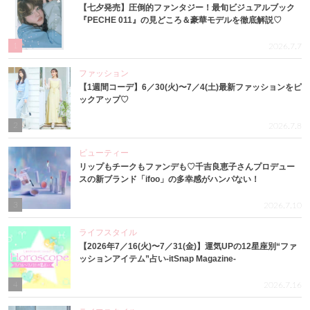
【七夕発売】圧倒的ファンタジー！最旬ビジュアルブック
『PECHE 011』の見どころ＆豪華モデルを徹底解説♡
1
2026.7.7
ファッション
【1週間コーデ】6／30(火)〜7／4(土)最新ファッションをピ
ックアップ♡
2
2026.7.8
ビューティー
リップもチークもファンデも♡千吉良恵子さんプロデュー
スの新ブランド「ifoo」の多幸感がハンパない！
3
2026.7.10
ライフスタイル
【2026年7／16(火)〜7／31(金)】運気UPの12星座別“ファ
ッションアイテム”占い-itSnap Magazine-
4
2026.7.16