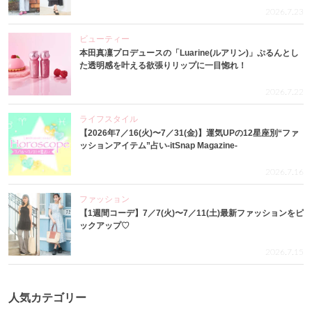
2026.7.23
ビューティー
本田真凜プロデュースの「Luarine(ルアリン)」ぷるんとし
た透明感を叶える欲張りリップに一目惚れ！
2026.7.22
ライフスタイル
【2026年7／16(火)〜7／31(金)】運気UPの12星座別“ファ
ッションアイテム”占い-itSnap Magazine-
2026.7.16
ファッション
【1週間コーデ】7／7(火)〜7／11(土)最新ファッションをピ
ックアップ♡
2026.7.15
人気カテゴリー