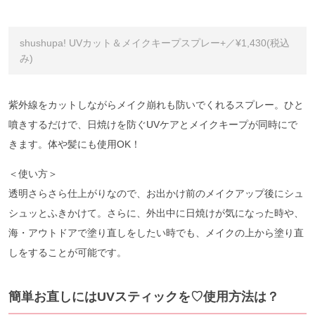
shushupa! UVカット＆メイクキープスプレー+／¥1,430(税込
み)
紫外線をカットしながらメイク崩れも防いでくれるスプレー。ひと
噴きするだけで、日焼けを防ぐUVケアとメイクキープが同時にで
きます。体や髪にも使用OK！
＜使い方＞
透明さらさら仕上がりなので、お出かけ前のメイクアップ後にシュ
シュッとふきかけて。さらに、外出中に日焼けが気になった時や、
海・アウトドアで塗り直しをしたい時でも、メイクの上から塗り直
しをすることが可能です。
簡単お直しにはUVスティックを♡使用方法は？