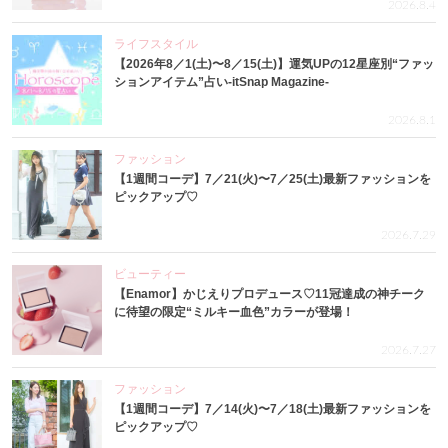
2026.8.4
ライフスタイル
【2026年8／1(土)〜8／15(土)】運気UPの12星座別“ファッ
ションアイテム”占い-itSnap Magazine-
2026.8.1
ファッション
【1週間コーデ】7／21(火)〜7／25(土)最新ファッションを
ピックアップ♡
2026.7.29
ビューティー
【Enamor】かじえりプロデュース♡11冠達成の神チーク
に待望の限定“ミルキー血色”カラーが登場！
2026.7.27
ファッション
【1週間コーデ】7／14(火)〜7／18(土)最新ファッションを
ピックアップ♡