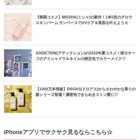
【韓国コスメ】MISSHA(ミシャ)の新作！1本5役のグロウ
スキンバーム サンベースでUVケア＆美肌を叶えよう☆
ADDICTION(アディクション)の2022年夏コスメ！雨モチー
フのアイシャドウ＆ネイルの限定色でカラーメイク♡
【1000万本突破】DROAS(ドロアス)からさわやかな香りの
新シリーズ登場！濃密泡できらめきストン髪に♡
iPhoneアプリでサクサク見るならこちら☆