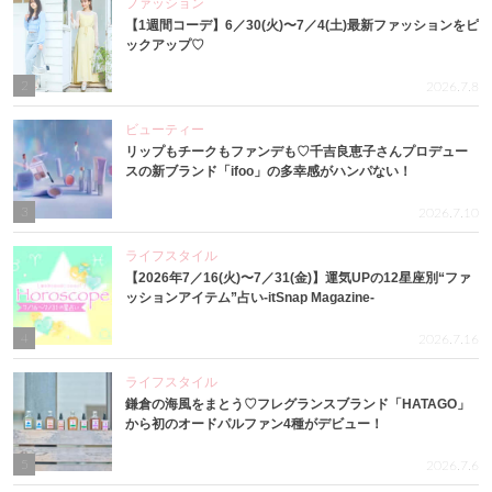
ファッション
【1週間コーデ】6／30(火)〜7／4(土)最新ファッションをピ
ックアップ♡
2
2026.7.8
ビューティー
リップもチークもファンデも♡千吉良恵子さんプロデュー
スの新ブランド「ifoo」の多幸感がハンパない！
3
2026.7.10
ライフスタイル
【2026年7／16(火)〜7／31(金)】運気UPの12星座別“ファ
ッションアイテム”占い-itSnap Magazine-
4
2026.7.16
ライフスタイル
鎌倉の海風をまとう♡フレグランスブランド「HATAGO」
から初のオードパルファン4種がデビュー！
5
2026.7.6