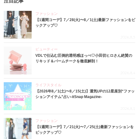
注目記事
ファッション
【1週間コーデ】7／28(火)〜8／1(土)最新ファッションをピ
ックアップ♡
2026.8.5
ビューティー
VDLで仕込む圧倒的透明感ほっぺ♡小田切ヒロさん絶賛の
リキッド＆バームチークを徹底解剖！
2026.8.4
ライフスタイル
【2026年8／1(土)〜8／15(土)】運気UPの12星座別“ファッ
ションアイテム”占い-itSnap Magazine-
2026.8.1
ファッション
【1週間コーデ】7／21(火)〜7／25(土)最新ファッションを
ピックアップ♡