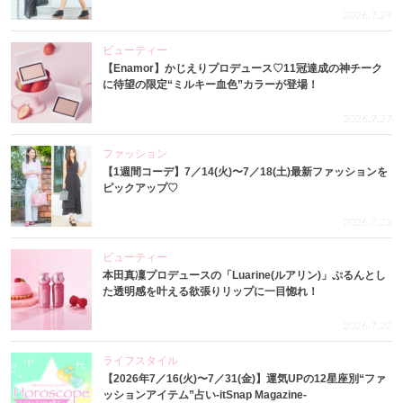
2026.7.29
ビューティー
【Enamor】かじえりプロデュース♡11冠達成の神チーク
に待望の限定“ミルキー血色”カラーが登場！
2026.7.27
ファッション
【1週間コーデ】7／14(火)〜7／18(土)最新ファッションを
ピックアップ♡
2026.7.23
ビューティー
本田真凜プロデュースの「Luarine(ルアリン)」ぷるんとし
た透明感を叶える欲張りリップに一目惚れ！
2026.7.22
ライフスタイル
【2026年7／16(火)〜7／31(金)】運気UPの12星座別“ファ
ッションアイテム”占い-itSnap Magazine-