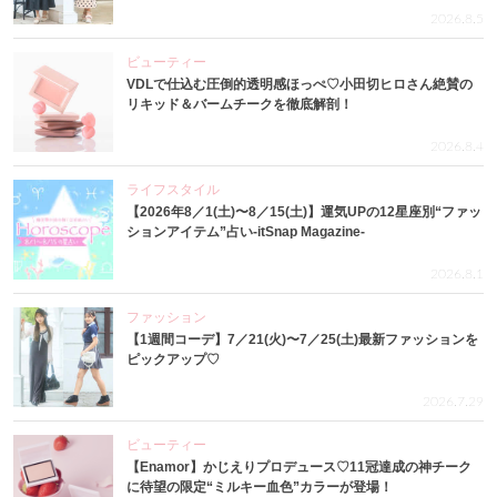
2026.8.5
ビューティー
VDLで仕込む圧倒的透明感ほっぺ♡小田切ヒロさん絶賛の
リキッド＆バームチークを徹底解剖！
2026.8.4
ライフスタイル
【2026年8／1(土)〜8／15(土)】運気UPの12星座別“ファッ
ションアイテム”占い-itSnap Magazine-
2026.8.1
ファッション
【1週間コーデ】7／21(火)〜7／25(土)最新ファッションを
ピックアップ♡
2026.7.29
ビューティー
【Enamor】かじえりプロデュース♡11冠達成の神チーク
に待望の限定“ミルキー血色”カラーが登場！