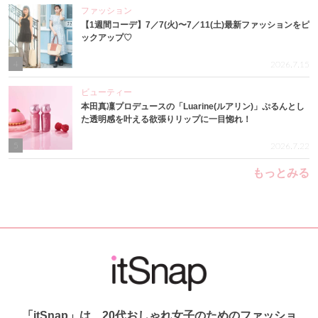
ファッション
【1週間コーデ】7／7(火)〜7／11(土)最新ファッションをピ
ックアップ♡
4
2026.7.15
ビューティー
本田真凜プロデュースの「Luarine(ルアリン)」ぷるんとし
た透明感を叶える欲張りリップに一目惚れ！
5
2026.7.22
もっとみる
「itSnap」は、20代おしゃれ女子のためのファッショ