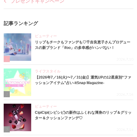
プレゼントキャンペーン
記事ランキング
ビューティー
リップもチークもファンデも♡千吉良恵子さんプロデュー
スの新ブランド「ifoo」の多幸感がハンパない！
1
2026.7.10
ライフスタイル
【2026年7／16(火)〜7／31(金)】運気UPの12星座別“ファ
ッションアイテム”占い-itSnap Magazine-
2
2026.7.16
ビューティー
CipiCipi(シピシピ)の新作はふくれな渾身のリップ＆グリッ
ター＆クッションファンデ♡
3
2026.7.14