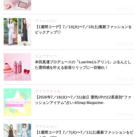
2026.7.27
ファッション
【1週間コーデ】7／14(火)〜7／18(土)最新ファッションを
ピックアップ♡
2026.7.23
ビューティー
本田真凜プロデュースの「Luarine(ルアリン)」ぷるんとし
た透明感を叶える欲張りリップに一目惚れ！
2026.7.22
ライフスタイル
【2026年7／16(火)〜7／31(金)】運気UPの12星座別“ファ
ッションアイテム”占い-itSnap Magazine-
2026.7.16
ファッション
【1週間コーデ】7／7(火)〜7／11(土)最新ファッションをピ