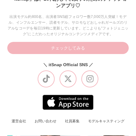
ンアプリ♡
出演モデル約800名、出演者SNS総フォロワー数7,000万人突破！モデ
ル、インフルエンサー、読者モデル、サロモなどおしゃれガールズのリ
アルなコーデを毎日19時に更新しています。どこよりも“フォトジェニッ
ク”にこだわったオリジナルコンテンツメディアです。
チェックしてみる
＼ itSnap Official SNS ／
運営会社
お問い合わせ
社員募集
モデルキャスティング