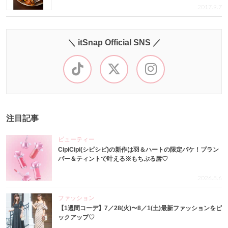
2017.9.7
＼ itSnap Official SNS ／
注目記事
ビューティー
CipiCipi(シピシピ)の新作は羽＆ハートの限定パケ！プラン
パー＆ティントで叶える※もちぷる唇♡
2026.8.6
ファッション
【1週間コーデ】7／28(火)〜8／1(土)最新ファッションをピ
ックアップ♡