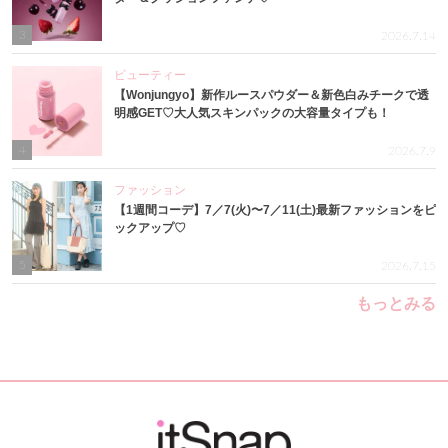
3
2026.7.14
ビューティー
【Wonjungyo】新作ルースパウダー＆新色白みチークで透
明感GET♡大人気スキンパックの大容量タイプも！
4
2026.7.9
ファッション
【1週間コーデ】7／7(火)〜7／11(土)最新ファッションをピ
ックアップ♡
5
2026.7.15
もっとみる