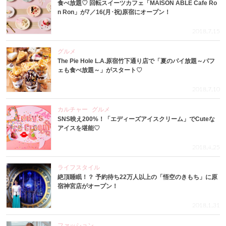
食べ放題♡ 回転スイーツカフェ「MAISON ABLE Cafe Ro
n Ron」が7／16(月･祝)原宿にオープン！
2018.7.15
グルメ
The Pie Hole L.A.原宿竹下通り店で「夏のパイ放題～パフ
ェも食べ放題～」がスタート♡
2018.7.10
カルチャー
グルメ
SNS映え200%！「エディーズアイスクリーム」でCuteな
アイスを堪能♡
2018.4.25
ライフスタイル
絶頂睡眠！？ 予約待ち22万人以上の「悟空のきもち」に原
宿神宮店がオープン！
2018.1.31
ファッション