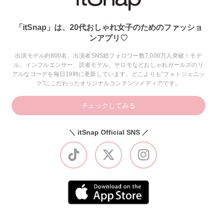
「itSnap」は、20代おしゃれ女子のためのファッショ
ンアプリ♡
出演モデル約800名、出演者SNS総フォロワー数7,000万人突破！モデ
ル、インフルエンサー、読者モデル、サロモなどおしゃれガールズのリ
アルなコーデを毎日19時に更新しています。どこよりも“フォトジェニッ
ク”にこだわったオリジナルコンテンツメディアです。
チェックしてみる
＼ itSnap Official SNS ／