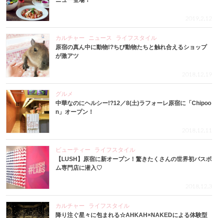
ニュー登場！
2019.2.12
カルチャー
ニュース
ライフスタイル
原宿の真ん中に動物!?ちび動物たちと触れ合えるショップ
が激アツ
2018.12.19
グルメ
中華なのにヘルシー!?12／8(土)ラフォーレ原宿に「Chipoo
n」オープン！
2018.12.11
ビューティー
ライフスタイル
【LUSH】原宿に新オープン！驚きたくさんの世界初バスボ
ム専門店に潜入♡
2018.12.3
カルチャー
ライフスタイル
降り注ぐ星々に包まれる☆AHKAH×NAKEDによる体験型