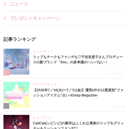
ニュース
プレゼントキャンペーン
記事ランキング
ビューティー
リップもチークもファンデも♡千吉良恵子さんプロデュー
スの新ブランド「ifoo」の多幸感がハンパない！
1
2026.7.10
ライフスタイル
【2026年7／16(火)〜7／31(金)】運気UPの12星座別“ファ
ッションアイテム”占い-itSnap Magazine-
2
2026.7.16
ビューティー
CipiCipi(シピシピ)の新作はふくれな渾身のリップ＆グリッ
ター＆クッションファンデ♡