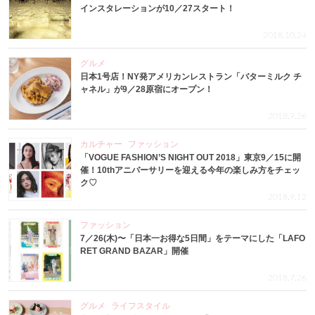
インスタレーションが10／27スタート！
2018.10.24
グルメ
日本1号店！NY発アメリカンレストラン「バターミルク チ
ャネル」が9／28原宿にオープン！
2018.9.26
カルチャー
ファッション
「VOGUE FASHION’S NIGHT OUT 2018」東京9／15に開
催！10thアニバーサリーを迎える今年の楽しみ方をチェッ
ク♡
2018.9.12
ファッション
7／26(木)〜「日本一お得な5日間」をテーマにした「LAFO
RET GRAND BAZAR」開催
2018.7.26
グルメ
ライフスタイル