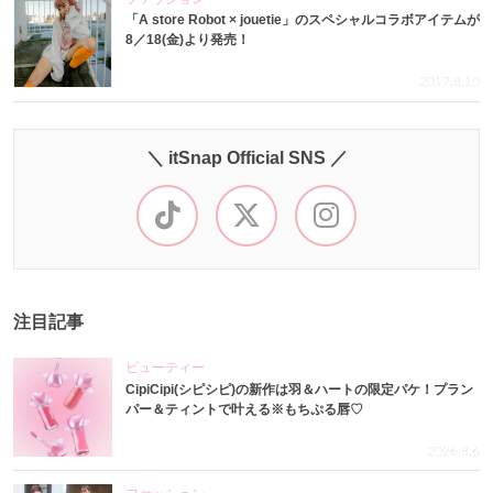
「A store Robot × jouetie」のスペシャルコラボアイテムが
8／18(金)より発売！
2017.8.10
＼ itSnap Official SNS ／
注目記事
ビューティー
CipiCipi(シピシピ)の新作は羽＆ハートの限定パケ！プラン
パー＆ティントで叶える※もちぷる唇♡
2026.8.6