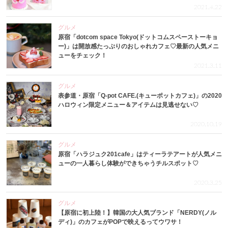
2021.4.22
グルメ
原宿「dotcom space Tokyo(ドットコムスペーストーキョ
ー)」は開放感たっぷりのおしゃれカフェ♡最新の人気メニ
ューをチェック！
2021.3.11
グルメ
表参道・原宿「Q-pot CAFE.(キューポットカフェ)」の2020
ハロウィン限定メニュー＆アイテムは見逃せない♡
2020.10.19
グルメ
原宿「ハラジュク201cafe」はティーラテアートが人気メニ
ューの一人暮らし体験ができちゃうチルスポット♡
2020.3.25
グルメ
【原宿に初上陸！】韓国の大人気ブランド「NERDY(ノル
ディ)」のカフェがPOPで映えるってウワサ！