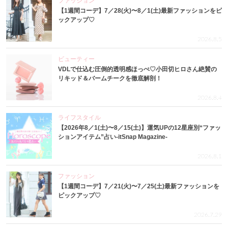
ファッション
【1週間コーデ】7／28(火)〜8／1(土)最新ファッションをピ
ックアップ♡
2026.8.5
ビューティー
VDLで仕込む圧倒的透明感ほっぺ♡小田切ヒロさん絶賛の
リキッド＆バームチークを徹底解剖！
2026.8.4
ライフスタイル
【2026年8／1(土)〜8／15(土)】運気UPの12星座別“ファッ
ションアイテム”占い-itSnap Magazine-
2026.8.1
ファッション
【1週間コーデ】7／21(火)〜7／25(土)最新ファッションを
ピックアップ♡
2026.7.29