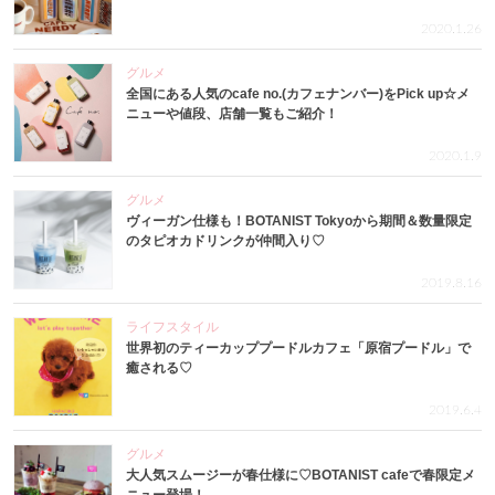
2020.1.26
グルメ
全国にある人気のcafe no.(カフェナンバー)をPick up☆メ
ニューや値段、店舗一覧もご紹介！
2020.1.9
グルメ
ヴィーガン仕様も！BOTANIST Tokyoから期間＆数量限定
のタピオカドリンクが仲間入り♡
2019.8.16
ライフスタイル
世界初のティーカッププードルカフェ「原宿プードル」で
癒される♡
2019.6.4
グルメ
大人気スムージーが春仕様に♡BOTANIST cafeで春限定メ