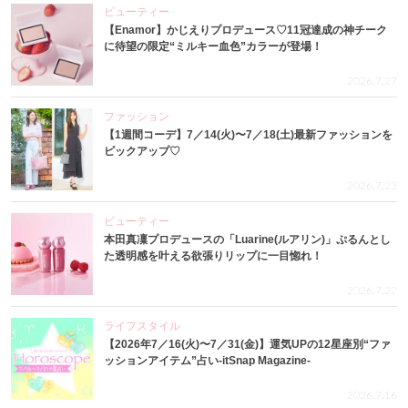
ビューティー
【Enamor】かじえりプロデュース♡11冠達成の神チーク
に待望の限定“ミルキー血色”カラーが登場！
2026.7.27
ファッション
【1週間コーデ】7／14(火)〜7／18(土)最新ファッションを
ピックアップ♡
2026.7.23
ビューティー
本田真凜プロデュースの「Luarine(ルアリン)」ぷるんとし
た透明感を叶える欲張りリップに一目惚れ！
2026.7.22
ライフスタイル
【2026年7／16(火)〜7／31(金)】運気UPの12星座別“ファ
ッションアイテム”占い-itSnap Magazine-
2026.7.16