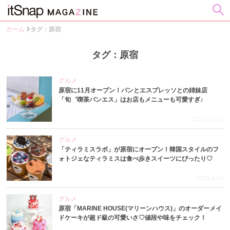
ホーム
タグ：原宿
タグ：原宿
グルメ
原宿に11月オープン！パンとエスプレッソとの姉妹店
「旬゛喫茶パンエス」はお店もメニューも可愛すぎ♪
2021.12.10
グルメ
「ティラミスラボ」が原宿にオープン！韓国スタイルのフ
ォトジェなティラミスは食べ歩きスイーツにぴったり♡
2021.6.14
グルメ
原宿「MARINE HOUSE(マリーンハウス)」のオーダーメイ
ドケーキが超ド級の可愛いさ♡値段や味をチェック！