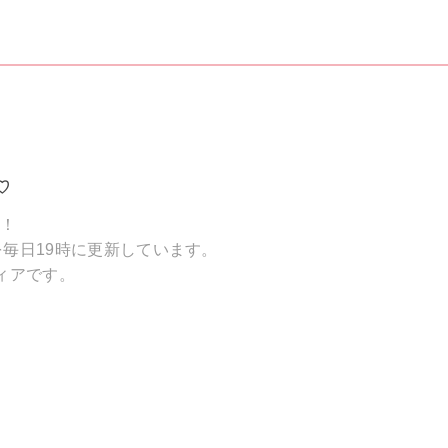
♡
破！
毎日19時に更新しています。
ィアです。