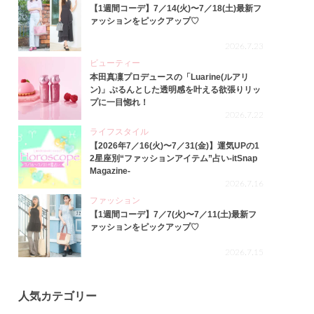
【1週間コーデ】7／14(火)〜7／18(土)最新フ
ァッションをピックアップ♡
2026.7.23
ビューティー
本田真凜プロデュースの「Luarine(ルアリ
ン)」ぷるんとした透明感を叶える欲張りリッ
プに一目惚れ！
2026.7.22
ライフスタイル
【2026年7／16(火)〜7／31(金)】運気UPの1
2星座別“ファッションアイテム”占い-itSnap
Magazine-
2026.7.16
ファッション
【1週間コーデ】7／7(火)〜7／11(土)最新フ
ァッションをピックアップ♡
2026.7.15
人気カテゴリー