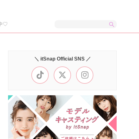
中♡
＼ itSnap Official SNS ／