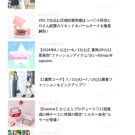
2026.8.5
ビューティー
VDLで仕込む圧倒的透明感ほっぺ♡小田切ヒ
ロさん絶賛のリキッド＆バームチークを徹底
解剖！
2026.8.4
ライフスタイル
【2026年8／1(土)〜8／15(土)】運気UPの12
星座別“ファッションアイテム”占い-itSnap M
agazine-
2026.8.1
ファッション
【1週間コーデ】7／21(火)〜7／25(土)最新フ
ァッションをピックアップ♡
2026.7.29
ビューティー
【Enamor】かじえりプロデュース♡11冠達
成の神チークに待望の限定“ミルキー血色”カ
ラーが登場！
2026.7.27
ファッション