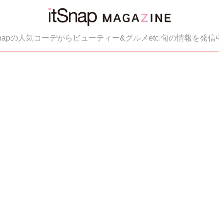
tSnapの人気コーデからビューティー&グルメetc.旬の情報を発信