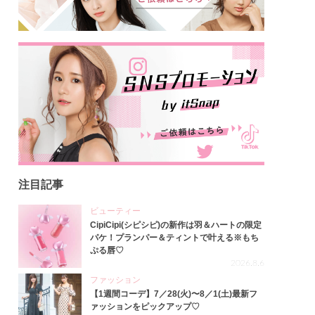
注目記事
ビューティー
CipiCipi(シピシピ)の新作は羽＆ハートの限定
パケ！プランパー＆ティントで叶える※もち
ぷる唇♡
2026.8.6
ファッション
【1週間コーデ】7／28(火)〜8／1(土)最新フ
ァッションをピックアップ♡