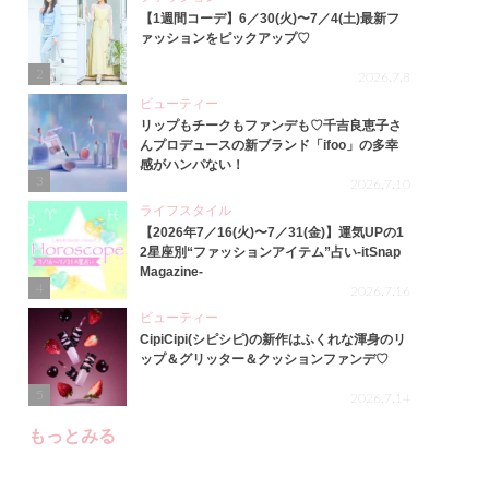
【1週間コーデ】6／30(火)〜7／4(土)最新フ
ァッションをピックアップ♡
2
2026.7.8
ビューティー
リップもチークもファンデも♡千吉良恵子さ
んプロデュースの新ブランド「ifoo」の多幸
感がハンパない！
3
2026.7.10
ライフスタイル
【2026年7／16(火)〜7／31(金)】運気UPの1
2星座別“ファッションアイテム”占い-itSnap
Magazine-
4
2026.7.16
ビューティー
CipiCipi(シピシピ)の新作はふくれな渾身のリ
ップ＆グリッター＆クッションファンデ♡
5
2026.7.14
もっとみる