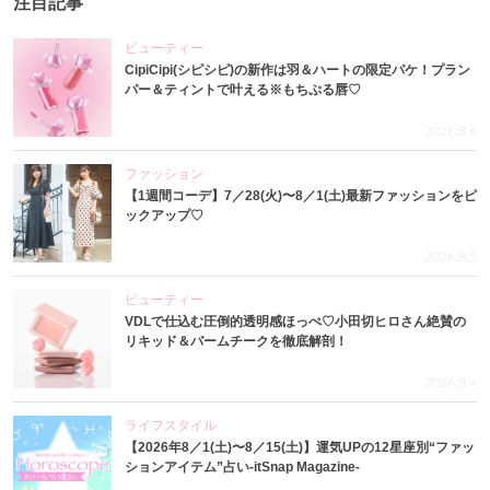
注目記事
ビューティー
CipiCipi(シピシピ)の新作は羽＆ハートの限定パケ！プラン
パー＆ティントで叶える※もちぷる唇♡
2026.8.6
ファッション
【1週間コーデ】7／28(火)〜8／1(土)最新ファッションをピ
ックアップ♡
2026.8.5
ビューティー
VDLで仕込む圧倒的透明感ほっぺ♡小田切ヒロさん絶賛の
リキッド＆バームチークを徹底解剖！
2026.8.4
ライフスタイル
【2026年8／1(土)〜8／15(土)】運気UPの12星座別“ファッ
ションアイテム”占い-itSnap Magazine-