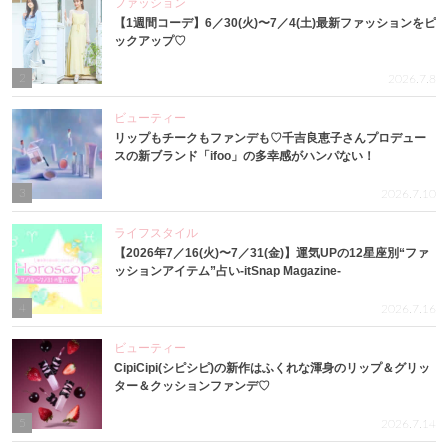
ファッション
【1週間コーデ】6／30(火)〜7／4(土)最新ファッションをピ
ックアップ♡
2
2026.7.8
ビューティー
リップもチークもファンデも♡千吉良恵子さんプロデュー
スの新ブランド「ifoo」の多幸感がハンパない！
3
2026.7.10
ライフスタイル
【2026年7／16(火)〜7／31(金)】運気UPの12星座別“ファ
ッションアイテム”占い-itSnap Magazine-
4
2026.7.16
ビューティー
CipiCipi(シピシピ)の新作はふくれな渾身のリップ＆グリッ
ター＆クッションファンデ♡
5
2026.7.14