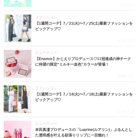
2026.8.1
ファッション
【1週間コーデ】7／21(火)〜7／25(土)最新ファッションを
ピックアップ♡
2026.7.29
ビューティー
【Enamor】かじえりプロデュース♡11冠達成の神チーク
に待望の限定“ミルキー血色”カラーが登場！
2026.7.27
ファッション
【1週間コーデ】7／14(火)〜7／18(土)最新ファッションを
ピックアップ♡
2026.7.23
ビューティー
本田真凜プロデュースの「Luarine(ルアリン)」ぷるんとし
た透明感を叶える欲張りリップに一目惚れ！