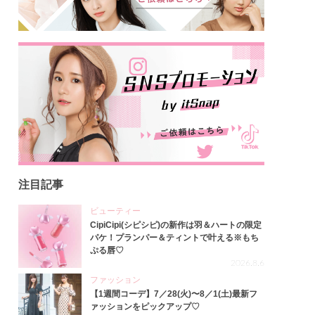
注目記事
ビューティー
CipiCipi(シピシピ)の新作は羽＆ハートの限定
パケ！プランパー＆ティントで叶える※もち
ぷる唇♡
2026.8.6
ファッション
【1週間コーデ】7／28(火)〜8／1(土)最新フ
ァッションをピックアップ♡