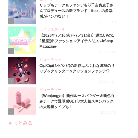
リップもチークもファンデも♡千吉良恵子さ
んプロデュースの新ブランド「ifoo」の多幸
感がハンパない！
2
2026.7.10
ライフスタイル
【2026年7／16(火)〜7／31(金)】運気UPの1
2星座別“ファッションアイテム”占い-itSnap
Magazine-
3
2026.7.16
ビューティー
CipiCipi(シピシピ)の新作はふくれな渾身のリ
ップ＆グリッター＆クッションファンデ♡
4
2026.7.14
ビューティー
【Wonjungyo】新作ルースパウダー＆新色白
みチークで透明感GET♡大人気スキンパック
の大容量タイプも！
5
2026.7.9
もっとみる