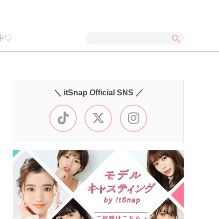
中♡
＼ itSnap Official SNS ／