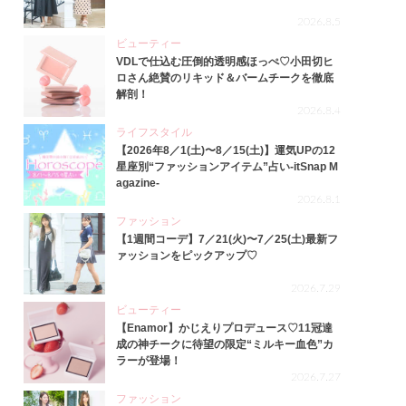
2026.8.5
ビューティー
VDLで仕込む圧倒的透明感ほっぺ♡小田切ヒ
ロさん絶賛のリキッド＆バームチークを徹底
解剖！
2026.8.4
ライフスタイル
【2026年8／1(土)〜8／15(土)】運気UPの12
星座別“ファッションアイテム”占い-itSnap M
agazine-
2026.8.1
ファッション
【1週間コーデ】7／21(火)〜7／25(土)最新フ
ァッションをピックアップ♡
2026.7.29
ビューティー
【Enamor】かじえりプロデュース♡11冠達
成の神チークに待望の限定“ミルキー血色”カ
ラーが登場！
2026.7.27
ファッション