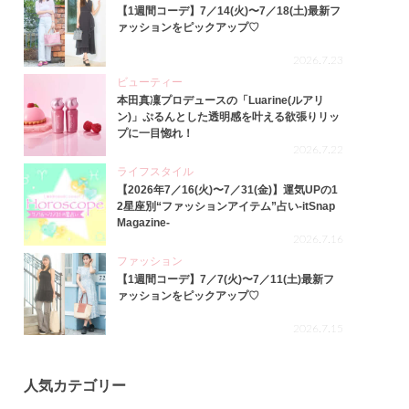
【1週間コーデ】7／14(火)〜7／18(土)最新フ
ァッションをピックアップ♡
2026.7.23
ビューティー
本田真凜プロデュースの「Luarine(ルアリ
ン)」ぷるんとした透明感を叶える欲張りリッ
プに一目惚れ！
2026.7.22
ライフスタイル
【2026年7／16(火)〜7／31(金)】運気UPの1
2星座別“ファッションアイテム”占い-itSnap
Magazine-
2026.7.16
ファッション
【1週間コーデ】7／7(火)〜7／11(土)最新フ
ァッションをピックアップ♡
2026.7.15
人気カテゴリー