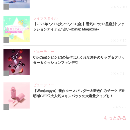
2
2026.7.10
ライフスタイル
【2026年7／16(火)〜7／31(金)】運気UPの12星座別“ファ
ッションアイテム”占い-itSnap Magazine-
3
2026.7.16
ビューティー
CipiCipi(シピシピ)の新作はふくれな渾身のリップ＆グリッ
ター＆クッションファンデ♡
4
2026.7.14
ビューティー
【Wonjungyo】新作ルースパウダー＆新色白みチークで透
明感GET♡大人気スキンパックの大容量タイプも！
5
2026.7.9
もっとみる