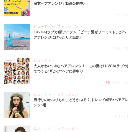
浴衣ヘアアレンジ」動画公開中♪
2018.7.19
ビューティー
ファッション
LUVCA(ラブカ)新アイテム「ビーチ髪ゼリーミスト」がヘ
アアレンジにぴったりと話題♪
2018.5.11
ビューティー
大人かわいいitなヘアアレンジ！ この夏はLUVCA(ラブカ)
でつくる“耳かけ”ヘアに夢中♡
2018.4.26
PR
ビューティー
ファッション
流行りのかぶりもの、どうかぶる？ トレンド帽子×ヘアアレ
ンジ5選！
2017.9.1
ビューティー
ファッション