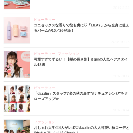
2019.2.22
ビューティー
ユニセックスな香りで彼も虜に♡「LILAY」から全身に使え
るバームが10／26登場！
2018.10.26
ビューティー
ファッション
可愛すぎてずるい！【髪の長さ別】it girlの人気ヘアスタイ
ル18選
2018.10.7
ビューティー
「dazzlin」スタッフ7名の秋の最旬”#ナチュアレンジ”をク
ローズアップ☆
2018.10.4
ファッション
おしゃれ大学生4人がレポ♡dazzlinの大人可愛い秋コーデと