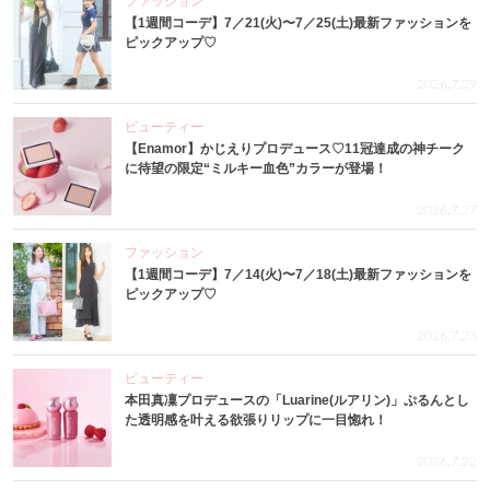
ファッション
【1週間コーデ】7／21(火)〜7／25(土)最新ファッションを
ピックアップ♡
2026.7.29
ビューティー
【Enamor】かじえりプロデュース♡11冠達成の神チーク
に待望の限定“ミルキー血色”カラーが登場！
2026.7.27
ファッション
【1週間コーデ】7／14(火)〜7／18(土)最新ファッションを
ピックアップ♡
2026.7.23
ビューティー
本田真凜プロデュースの「Luarine(ルアリン)」ぷるんとし
た透明感を叶える欲張りリップに一目惚れ！
2026.7.22