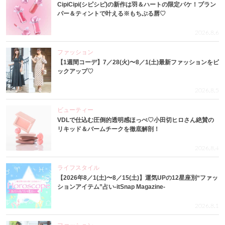
CipiCipi(シピシピ)の新作は羽＆ハートの限定パケ！プラン
パー＆ティントで叶える※もちぷる唇♡
2026.8.6
ファッション
【1週間コーデ】7／28(火)〜8／1(土)最新ファッションをピ
ックアップ♡
2026.8.5
ビューティー
VDLで仕込む圧倒的透明感ほっぺ♡小田切ヒロさん絶賛の
リキッド＆バームチークを徹底解剖！
2026.8.4
ライフスタイル
【2026年8／1(土)〜8／15(土)】運気UPの12星座別“ファッ
ションアイテム”占い-itSnap Magazine-
2026.8.1