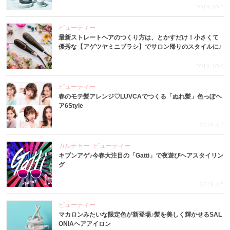
2019.10.8
ビューティー
最新ストレートヘアのつくり方は、とかすだけ！小さくて
優秀な【アゲツヤミニブラシ】でサロン帰りのスタイルに♪
2019.10.6
ビューティー
春のモテ髪アレンジ♡LUVCAでつくる「ぬれ髪」色っぽヘ
ア6Style
2019.4.8
カルチャー
ビューティー
キブンアゲ♪今春大注目の「Gatti」で夜遊びヘアスタイリン
グ
2019.4.5
ビューティー
マカロンみたいな限定色が新登場♪髪を美しく輝かせるSAL
ONIAヘアアイロン