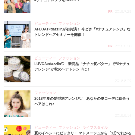
#ナチュアレンジをCheck！
2018.9.28
PR
ビューティー
ファッション
AFLOAT×dazzlinが初共演！ 今どき「#ナチュアレンジ」な
トレンドヘアセミナーを開催！
2018.8.30
PR
ビューティー
ファッション
LUVCA×dazzlin♡ 新商品「ナチュ髪バター」で“#ナチュ
アレンジ”が秋のヘアトレンドに！
2018.8.29
ファッション
2018年夏の髪型別アレンジ♡ あなたの夏コーデに似合う
ヘアはこれ♪
2018.8.14
ビューティー
ファッション
ライフスタイル
夏のイベントにピッタリ！ マトメージュから「1分でわかる