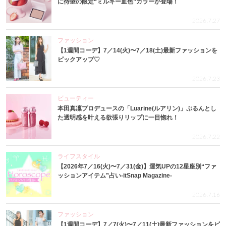
に待望の限定“ミルキー血色”カラーが登場！
2026.7.27
ファッション
【1週間コーデ】7／14(火)〜7／18(土)最新ファッションを
ピックアップ♡
2026.7.23
ビューティー
本田真凜プロデュースの「Luarine(ルアリン)」ぷるんとし
た透明感を叶える欲張りリップに一目惚れ！
2026.7.22
ライフスタイル
【2026年7／16(火)〜7／31(金)】運気UPの12星座別“ファ
ッションアイテム”占い-itSnap Magazine-
2026.7.16
ファッション
【1週間コーデ】7／7(火)〜7／11(土)最新ファッションをピ