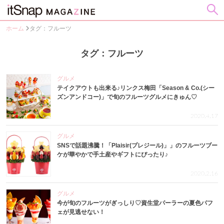
ホーム
タグ：フルーツ
タグ：フルーツ
グルメ
テイクアウトも出来る♪リンクス梅田「Season & Co.(シー
ズンアンドコー)」で旬のフルーツグルメにきゅん♡
2020.4.17
グルメ
SNSで話題沸騰！「Plaisir(プレジール)」」のフルーツブー
ケが華やかで手土産やギフトにぴったり♪
2020.2.16
グルメ
今が旬のフルーツがぎっしり♡資生堂パーラーの夏色パフ
ェが見逃せない！