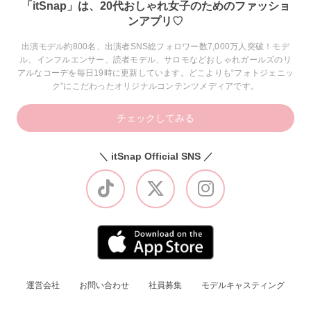
「itSnap」は、20代おしゃれ女子のためのファッショ
ンアプリ♡
出演モデル約800名、出演者SNS総フォロワー数7,000万人突破！モデ
ル、インフルエンサー、読者モデル、サロモなどおしゃれガールズのリ
アルなコーデを毎日19時に更新しています。どこよりも“フォトジェニッ
ク”にこだわったオリジナルコンテンツメディアです。
チェックしてみる
＼ itSnap Official SNS ／
運営会社
お問い合わせ
社員募集
モデルキャスティング