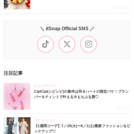
2018.4.21
＼ itSnap Official SNS ／
注目記事
ビューティー
CipiCipi(シピシピ)の新作は羽＆ハートの限定パケ！プラン
パー＆ティントで叶える※もちぷる唇♡
2026.8.6
ファッション
【1週間コーデ】7／28(火)〜8／1(土)最新ファッションをピ
ックアップ♡