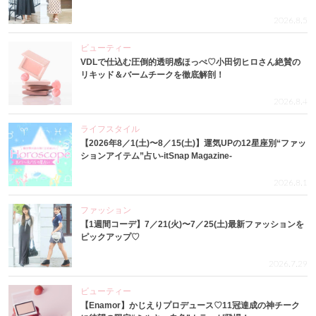
2026.8.5
ビューティー
VDLで仕込む圧倒的透明感ほっぺ♡小田切ヒロさん絶賛の
リキッド＆バームチークを徹底解剖！
2026.8.4
ライフスタイル
【2026年8／1(土)〜8／15(土)】運気UPの12星座別“ファッ
ションアイテム”占い-itSnap Magazine-
2026.8.1
ファッション
【1週間コーデ】7／21(火)〜7／25(土)最新ファッションを
ピックアップ♡
2026.7.29
ビューティー
【Enamor】かじえりプロデュース♡11冠達成の神チーク