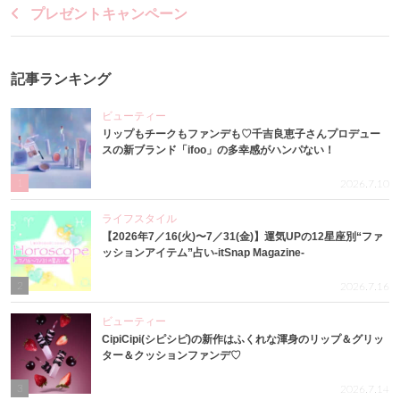
プレゼントキャンペーン
記事ランキング
ビューティー
リップもチークもファンデも♡千吉良恵子さんプロデュー
スの新ブランド「ifoo」の多幸感がハンパない！
1
2026.7.10
ライフスタイル
【2026年7／16(火)〜7／31(金)】運気UPの12星座別“ファ
ッションアイテム”占い-itSnap Magazine-
2
2026.7.16
ビューティー
CipiCipi(シピシピ)の新作はふくれな渾身のリップ＆グリッ
ター＆クッションファンデ♡
3
2026.7.14