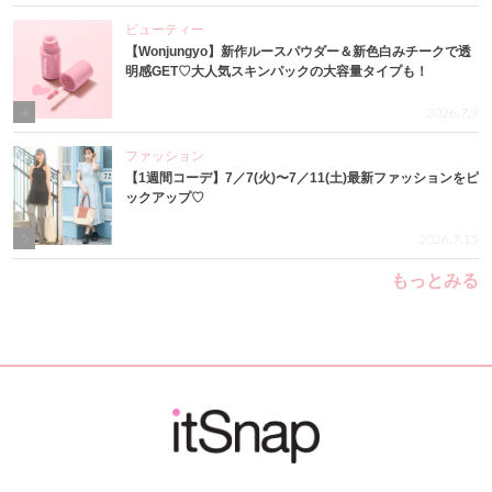
ビューティー
【Wonjungyo】新作ルースパウダー＆新色白みチークで透
明感GET♡大人気スキンパックの大容量タイプも！
4
2026.7.9
ファッション
【1週間コーデ】7／7(火)〜7／11(土)最新ファッションをピ
ックアップ♡
5
2026.7.15
もっとみる