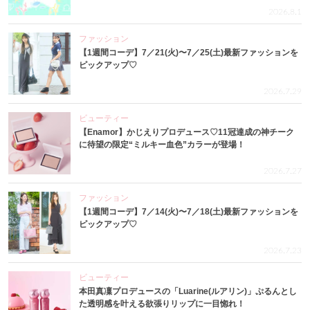
2026.8.1
ファッション
【1週間コーデ】7／21(火)〜7／25(土)最新ファッションを
ピックアップ♡
2026.7.29
ビューティー
【Enamor】かじえりプロデュース♡11冠達成の神チーク
に待望の限定“ミルキー血色”カラーが登場！
2026.7.27
ファッション
【1週間コーデ】7／14(火)〜7／18(土)最新ファッションを
ピックアップ♡
2026.7.23
ビューティー
本田真凜プロデュースの「Luarine(ルアリン)」ぷるんとし
た透明感を叶える欲張りリップに一目惚れ！