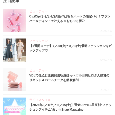
注目記事
ビューティー
CipiCipi(シピシピ)の新作は羽＆ハートの限定パケ！プラン
パー＆ティントで叶える※もちぷる唇♡
2026.8.6
ファッション
【1週間コーデ】7／28(火)〜8／1(土)最新ファッションをピ
ックアップ♡
2026.8.5
ビューティー
VDLで仕込む圧倒的透明感ほっぺ♡小田切ヒロさん絶賛の
リキッド＆バームチークを徹底解剖！
2026.8.4
ライフスタイル
【2026年8／1(土)〜8／15(土)】運気UPの12星座別“ファッ
ションアイテム”占い-itSnap Magazine-