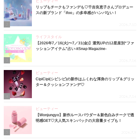
ビューティー
リップもチークもファンデも♡千吉良恵子さんプロデュー
スの新ブランド「ifoo」の多幸感がハンパない！
2
2026.7.10
ライフスタイル
【2026年7／16(火)〜7／31(金)】運気UPの12星座別“ファ
ッションアイテム”占い-itSnap Magazine-
3
2026.7.16
ビューティー
CipiCipi(シピシピ)の新作はふくれな渾身のリップ＆グリッ
ター＆クッションファンデ♡
4
2026.7.14
ビューティー
【Wonjungyo】新作ルースパウダー＆新色白みチークで透
明感GET♡大人気スキンパックの大容量タイプも！
5
2026.7.9