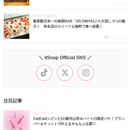
2019.8.28
ライフスタイル
集客数日本一の相席BAR「JIS OMIYA(ジス大宮)」5つの魅
力！ 有名店のスイーツも無料で食べ放題！
2017.6.21
PR
＼ itSnap Official SNS ／
注目記事
ビューティー
CipiCipi(シピシピ)の新作は羽＆ハートの限定パケ！プラン
パー＆ティントで叶える※もちぷる唇♡