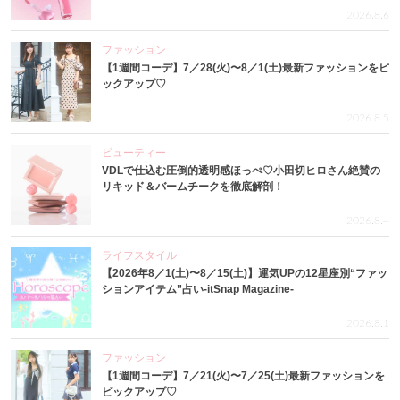
2026.8.6
ファッション
【1週間コーデ】7／28(火)〜8／1(土)最新ファッションをピ
ックアップ♡
2026.8.5
ビューティー
VDLで仕込む圧倒的透明感ほっぺ♡小田切ヒロさん絶賛の
リキッド＆バームチークを徹底解剖！
2026.8.4
ライフスタイル
【2026年8／1(土)〜8／15(土)】運気UPの12星座別“ファッ
ションアイテム”占い-itSnap Magazine-
2026.8.1
ファッション
【1週間コーデ】7／21(火)〜7／25(土)最新ファッションを
ピックアップ♡