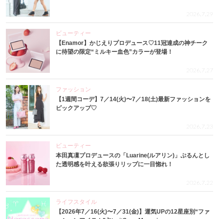
2026.7.29
ビューティー
【Enamor】かじえりプロデュース♡11冠達成の神チーク
に待望の限定“ミルキー血色”カラーが登場！
2026.7.27
ファッション
【1週間コーデ】7／14(火)〜7／18(土)最新ファッションを
ピックアップ♡
2026.7.23
ビューティー
本田真凜プロデュースの「Luarine(ルアリン)」ぷるんとし
た透明感を叶える欲張りリップに一目惚れ！
2026.7.22
ライフスタイル
【2026年7／16(火)〜7／31(金)】運気UPの12星座別“ファ