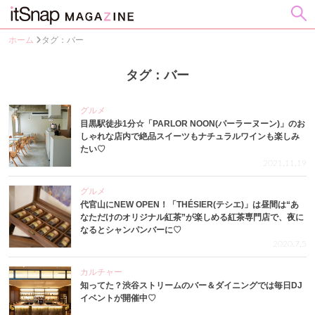
ホーム
タグ：バー
タグ：バー
グルメ
目黒駅徒歩1分☆「PARLOR NOON(パーラーヌーン)」のお
しゃれな店内で絶品スイーツもナチュラルワインも楽しみ
たい♡
2021.11.19
グルメ
代官山にNEW OPEN！「THÉSIER(テシエ)」は昼間は“あ
なただけのオリジナル紅茶”が楽しめる紅茶専門店で、夜に
なるとシャンパンバーに♡
2020.7.5
カルチャー
知ってた？渋谷ストリームのバー＆ダイニングでは毎日DJ
イベントが開催中♡