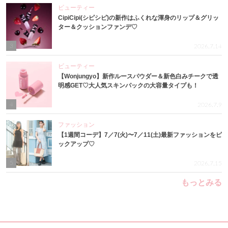
ビューティー
CipiCipi(シピシピ)の新作はふくれな渾身のリップ＆グリッ
ター＆クッションファンデ♡
3
2026.7.14
ビューティー
【Wonjungyo】新作ルースパウダー＆新色白みチークで透
明感GET♡大人気スキンパックの大容量タイプも！
4
2026.7.9
ファッション
【1週間コーデ】7／7(火)〜7／11(土)最新ファッションをピ
ックアップ♡
5
2026.7.15
もっとみる