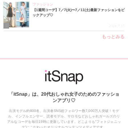
ファッション
【1週間コーデ】7／7(火)〜7／11(土)最新ファッションをピ
ックアップ♡
5
2026.7.15
もっとみる
「itSnap」は、20代おしゃれ女子のためのファッショ
ンアプリ♡
出演モデル約800名、出演者SNS総フォロワー数7,000万人突破！モデ
ル、インフルエンサー、読者モデル、サロモなどおしゃれガールズのリ
アルなコーデを毎日19時に更新しています。どこよりも“フォトジェニッ
ク”にこだわったオリジナルコンテンツメディアです。