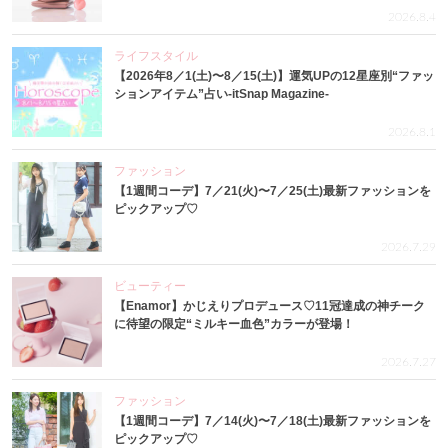
2026.8.4
ライフスタイル
【2026年8／1(土)〜8／15(土)】運気UPの12星座別“ファッ
ションアイテム”占い-itSnap Magazine-
2026.8.1
ファッション
【1週間コーデ】7／21(火)〜7／25(土)最新ファッションを
ピックアップ♡
2026.7.29
ビューティー
【Enamor】かじえりプロデュース♡11冠達成の神チーク
に待望の限定“ミルキー血色”カラーが登場！
2026.7.27
ファッション
【1週間コーデ】7／14(火)〜7／18(土)最新ファッションを
ピックアップ♡