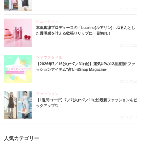
2026.7.23
ビューティー
本田真凜プロデュースの「Luarine(ルアリン)」ぷるんとし
た透明感を叶える欲張りリップに一目惚れ！
2026.7.22
ライフスタイル
【2026年7／16(火)〜7／31(金)】運気UPの12星座別“ファ
ッションアイテム”占い-itSnap Magazine-
2026.7.16
ファッション
【1週間コーデ】7／7(火)〜7／11(土)最新ファッションをピ
ックアップ♡
2026.7.15
人気カテゴリー