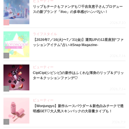
ビューティー
リップもチークもファンデも♡千吉良恵子さんプロデュー
スの新ブランド「ifoo」の多幸感がハンパない！
1
2026.7.10
ライフスタイル
【2026年7／16(火)〜7／31(金)】運気UPの12星座別“ファ
ッションアイテム”占い-itSnap Magazine-
2
2026.7.16
ビューティー
CipiCipi(シピシピ)の新作はふくれな渾身のリップ＆グリッ
ター＆クッションファンデ♡
3
2026.7.14
ビューティー
【Wonjungyo】新作ルースパウダー＆新色白みチークで透
明感GET♡大人気スキンパックの大容量タイプも！
4
2026.7.9