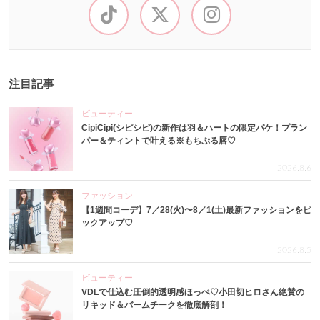
注目記事
ビューティー
CipiCipi(シピシピ)の新作は羽＆ハートの限定パケ！プラン
パー＆ティントで叶える※もちぷる唇♡
2026.8.6
ファッション
【1週間コーデ】7／28(火)〜8／1(土)最新ファッションをピ
ックアップ♡
2026.8.5
ビューティー
VDLで仕込む圧倒的透明感ほっぺ♡小田切ヒロさん絶賛の
リキッド＆バームチークを徹底解剖！