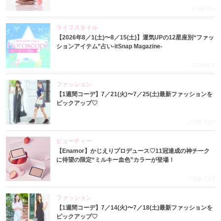
2026.8.4
ライフスタイル
【2026年8／1(土)〜8／15(土)】運気UPの12星座別“ファッ
ションアイテム”占い-itSnap Magazine-
2026.8.1
ファッション
【1週間コーデ】7／21(火)〜7／25(土)最新ファッションを
ピックアップ♡
2026.7.29
ビューティー
【Enamor】かじえりプロデュース♡11冠達成の神チーク
に待望の限定“ミルキー血色”カラーが登場！
2026.7.27
ファッション
【1週間コーデ】7／14(火)〜7／18(土)最新ファッションを
ピックアップ♡