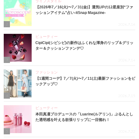
ライフスタイル
【2026年7／16(火)〜7／31(金)】運気UPの12星座別“ファ
ッションアイテム”占い-itSnap Magazine-
2
2026.7.16
ビューティー
CipiCipi(シピシピ)の新作はふくれな渾身のリップ＆グリッ
ター＆クッションファンデ♡
3
2026.7.14
ファッション
【1週間コーデ】7／7(火)〜7／11(土)最新ファッションをピ
ックアップ♡
4
2026.7.15
ビューティー
本田真凜プロデュースの「Luarine(ルアリン)」ぷるんとし
た透明感を叶える欲張りリップに一目惚れ！
5
2026.7.22