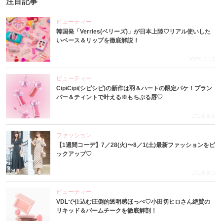
注目記事
ビューティー
韓国発「Verries(ベリーズ)」が日本上陸♡リアル使いした
いベース＆リップを徹底解説！
2026.8.10
ビューティー
CipiCipi(シピシピ)の新作は羽＆ハートの限定パケ！プラン
パー＆ティントで叶える※もちぷる唇♡
2026.8.6
ファッション
【1週間コーデ】7／28(火)〜8／1(土)最新ファッションをピ
ックアップ♡
2026.8.5
ビューティー
VDLで仕込む圧倒的透明感ほっぺ♡小田切ヒロさん絶賛の
リキッド＆バームチークを徹底解剖！