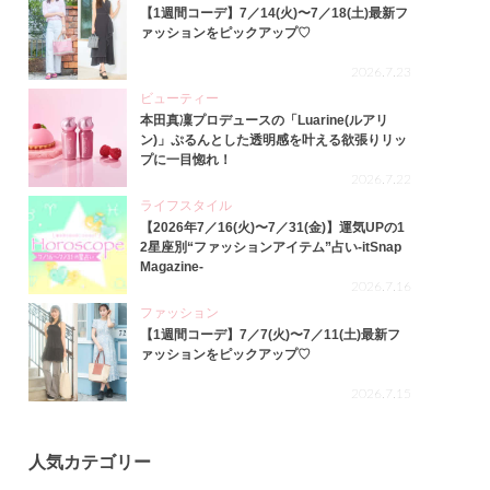
【1週間コーデ】7／14(火)〜7／18(土)最新フ
ァッションをピックアップ♡
2026.7.23
ビューティー
本田真凜プロデュースの「Luarine(ルアリ
ン)」ぷるんとした透明感を叶える欲張りリッ
プに一目惚れ！
2026.7.22
ライフスタイル
【2026年7／16(火)〜7／31(金)】運気UPの1
2星座別“ファッションアイテム”占い-itSnap
Magazine-
2026.7.16
ファッション
【1週間コーデ】7／7(火)〜7／11(土)最新フ
ァッションをピックアップ♡
2026.7.15
人気カテゴリー