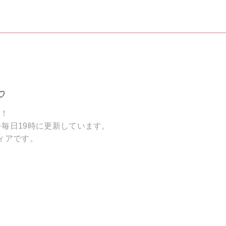
♡
破！
毎日19時に更新しています。
ィアです。