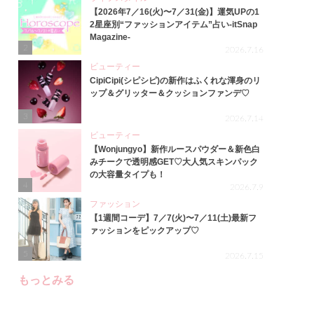
【2026年7／16(火)〜7／31(金)】運気UPの1
2星座別“ファッションアイテム”占い-itSnap
Magazine-
2
2026.7.16
ビューティー
CipiCipi(シピシピ)の新作はふくれな渾身のリ
ップ＆グリッター＆クッションファンデ♡
3
2026.7.14
ビューティー
【Wonjungyo】新作ルースパウダー＆新色白
みチークで透明感GET♡大人気スキンパック
の大容量タイプも！
4
2026.7.9
ファッション
【1週間コーデ】7／7(火)〜7／11(土)最新フ
ァッションをピックアップ♡
5
2026.7.15
もっとみる