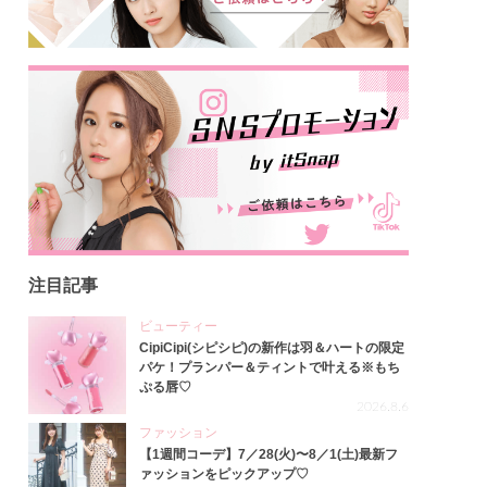
注目記事
ビューティー
CipiCipi(シピシピ)の新作は羽＆ハートの限定
パケ！プランパー＆ティントで叶える※もち
ぷる唇♡
2026.8.6
ファッション
【1週間コーデ】7／28(火)〜8／1(土)最新フ
ァッションをピックアップ♡