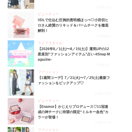
2026.8.5
ビューティー
VDLで仕込む圧倒的透明感ほっぺ♡小田切ヒ
ロさん絶賛のリキッド＆バームチークを徹底
解剖！
2026.8.4
ライフスタイル
【2026年8／1(土)〜8／15(土)】運気UPの12
星座別“ファッションアイテム”占い-itSnap M
agazine-
2026.8.1
ファッション
【1週間コーデ】7／21(火)〜7／25(土)最新フ
ァッションをピックアップ♡
2026.7.29
ビューティー
【Enamor】かじえりプロデュース♡11冠達
成の神チークに待望の限定“ミルキー血色”カ
ラーが登場！
2026.7.27
ファッション