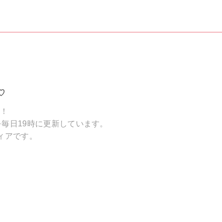
♡
破！
毎日19時に更新しています。
ィアです。