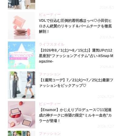
2026.8.5
ビューティー
VDLで仕込む圧倒的透明感ほっぺ♡小田切ヒ
ロさん絶賛のリキッド＆バームチークを徹底
解剖！
2026.8.4
ライフスタイル
【2026年8／1(土)〜8／15(土)】運気UPの12
星座別“ファッションアイテム”占い-itSnap M
agazine-
2026.8.1
ファッション
【1週間コーデ】7／21(火)〜7／25(土)最新フ
ァッションをピックアップ♡
2026.7.29
ビューティー
【Enamor】かじえりプロデュース♡11冠達
成の神チークに待望の限定“ミルキー血色”カ
ラーが登場！
2026.7.27
ファッション