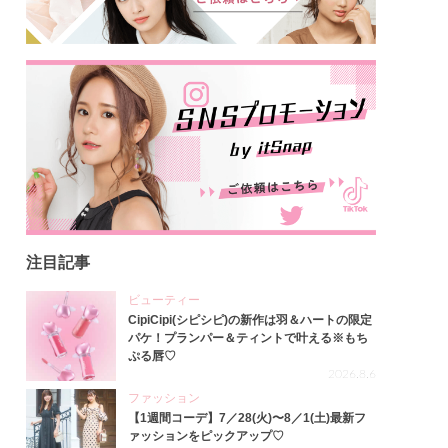
注目記事
ビューティー
CipiCipi(シピシピ)の新作は羽＆ハートの限定
パケ！プランパー＆ティントで叶える※もち
ぷる唇♡
2026.8.6
ファッション
【1週間コーデ】7／28(火)〜8／1(土)最新フ
ァッションをピックアップ♡