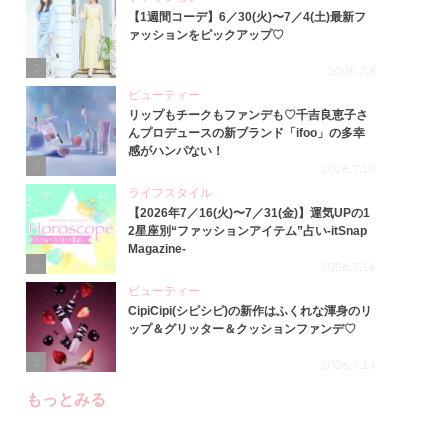
【1週間コーデ】6／30(火)〜7／4(土)最新フ
ァッションをピックアップ♡
2
2026.7.8
ビューティー
リップもチークもファンデも♡千吉良恵子さ
んプロデュースの新ブランド「ifoo」の多幸
感がハンパない！
3
2026.7.10
ライフスタイル
【2026年7／16(火)〜7／31(金)】運気UPの1
2星座別“ファッションアイテム”占い-itSnap
Magazine-
4
2026.7.16
ビューティー
CipiCipi(シピシピ)の新作はふくれな渾身のリ
ップ＆グリッター＆クッションファンデ♡
5
2026.7.14
もっとみる