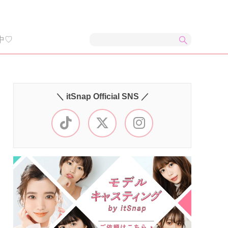
中♡
＼ itSnap Official SNS ／