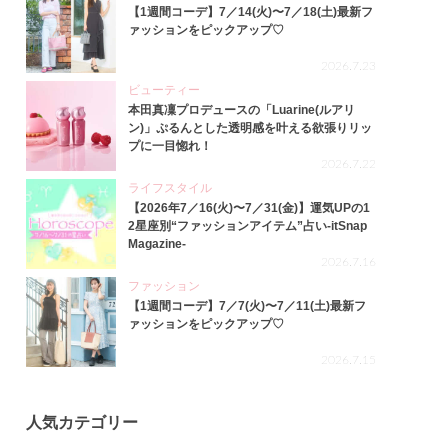
【1週間コーデ】7／14(火)〜7／18(土)最新フ
ァッションをピックアップ♡
2026.7.23
ビューティー
本田真凜プロデュースの「Luarine(ルアリ
ン)」ぷるんとした透明感を叶える欲張りリッ
プに一目惚れ！
2026.7.22
ライフスタイル
【2026年7／16(火)〜7／31(金)】運気UPの1
2星座別“ファッションアイテム”占い-itSnap
Magazine-
2026.7.16
ファッション
【1週間コーデ】7／7(火)〜7／11(土)最新フ
ァッションをピックアップ♡
2026.7.15
人気カテゴリー