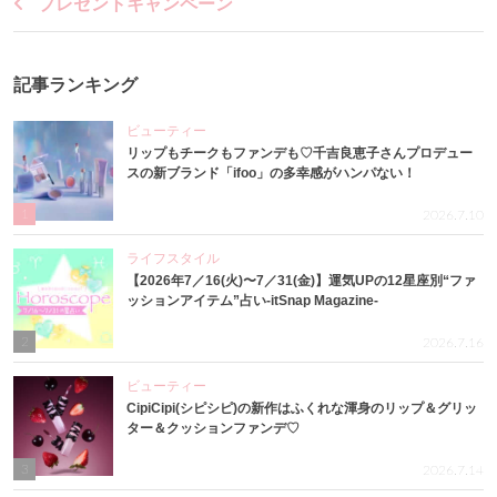
プレゼントキャンペーン
記事ランキング
ビューティー
リップもチークもファンデも♡千吉良恵子さんプロデュー
スの新ブランド「ifoo」の多幸感がハンパない！
1
2026.7.10
ライフスタイル
【2026年7／16(火)〜7／31(金)】運気UPの12星座別“ファ
ッションアイテム”占い-itSnap Magazine-
2
2026.7.16
ビューティー
CipiCipi(シピシピ)の新作はふくれな渾身のリップ＆グリッ
ター＆クッションファンデ♡
3
2026.7.14