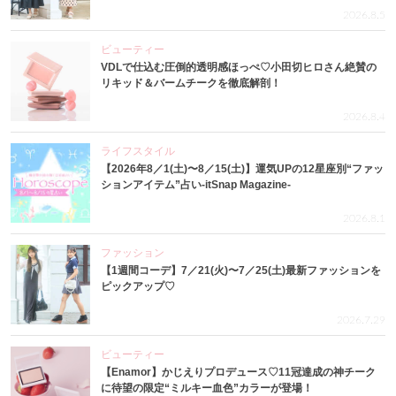
2026.8.5
ビューティー
VDLで仕込む圧倒的透明感ほっぺ♡小田切ヒロさん絶賛の
リキッド＆バームチークを徹底解剖！
2026.8.4
ライフスタイル
【2026年8／1(土)〜8／15(土)】運気UPの12星座別“ファッ
ションアイテム”占い-itSnap Magazine-
2026.8.1
ファッション
【1週間コーデ】7／21(火)〜7／25(土)最新ファッションを
ピックアップ♡
2026.7.29
ビューティー
【Enamor】かじえりプロデュース♡11冠達成の神チーク
に待望の限定“ミルキー血色”カラーが登場！