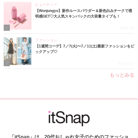
ビューティー
【Wonjungyo】新作ルースパウダー＆新色白みチークで透
明感GET♡大人気スキンパックの大容量タイプも！
4
2026.7.9
ファッション
【1週間コーデ】7／7(火)〜7／11(土)最新ファッションをピ
ックアップ♡
5
2026.7.15
もっとみる
「itSnap」は、20代おしゃれ女子のためのファッショ