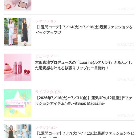
2026.7.27
ファッション
【1週間コーデ】7／14(火)〜7／18(土)最新ファッションを
ピックアップ♡
2026.7.23
ビューティー
本田真凜プロデュースの「Luarine(ルアリン)」ぷるんとし
た透明感を叶える欲張りリップに一目惚れ！
2026.7.22
ライフスタイル
【2026年7／16(火)〜7／31(金)】運気UPの12星座別“ファ
ッションアイテム”占い-itSnap Magazine-
2026.7.16
ファッション
【1週間コーデ】7／7(火)〜7／11(土)最新ファッションをピ