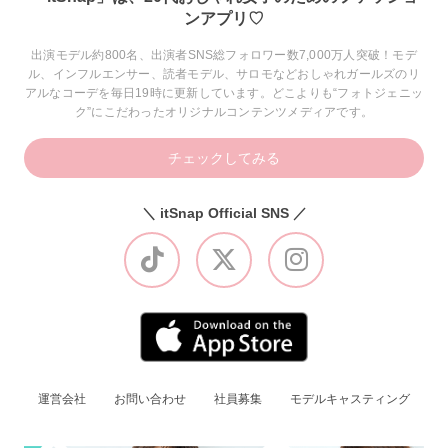
ンアプリ♡
出演モデル約800名、出演者SNS総フォロワー数7,000万人突破！モデ
ル、インフルエンサー、読者モデル、サロモなどおしゃれガールズのリ
アルなコーデを毎日19時に更新しています。どこよりも“フォトジェニッ
ク”にこだわったオリジナルコンテンツメディアです。
チェックしてみる
＼ itSnap Official SNS ／
運営会社
お問い合わせ
社員募集
モデルキャスティング