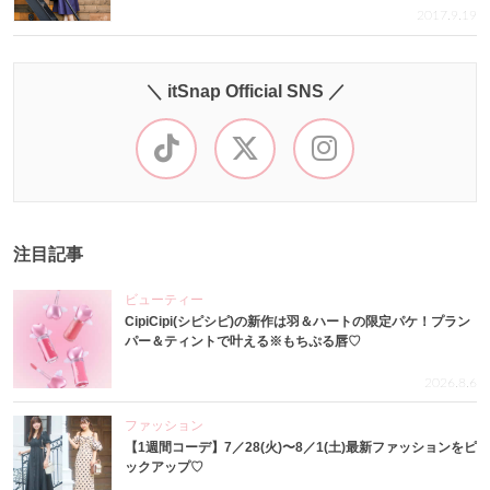
2017.9.19
＼ itSnap Official SNS ／
注目記事
ビューティー
CipiCipi(シピシピ)の新作は羽＆ハートの限定パケ！プラン
パー＆ティントで叶える※もちぷる唇♡
2026.8.6
ファッション
【1週間コーデ】7／28(火)〜8／1(土)最新ファッションをピ
ックアップ♡