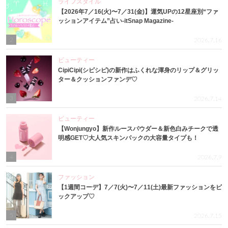
ライフスタイル
【2026年7／16(火)〜7／31(金)】運気UPの12星座別“ファ
ッションアイテム”占い-itSnap Magazine-
2
2026.7.16
ビューティー
CipiCipi(シピシピ)の新作はふくれな渾身のリップ＆グリッ
ター＆クッションファンデ♡
3
2026.7.14
ビューティー
【Wonjungyo】新作ルースパウダー＆新色白みチークで透
明感GET♡大人気スキンパックの大容量タイプも！
4
2026.7.9
ファッション
【1週間コーデ】7／7(火)〜7／11(土)最新ファッションをピ
ックアップ♡
5
2026.7.15