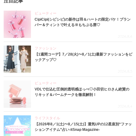
注目記事
ビューティー
CipiCipi(シピシピ)の新作は羽＆ハートの限定パケ！プラン
パー＆ティントで叶える※もちぷる唇♡
2026.8.6
ファッション
【1週間コーデ】7／28(火)〜8／1(土)最新ファッションをピ
ックアップ♡
2026.8.5
ビューティー
VDLで仕込む圧倒的透明感ほっぺ♡小田切ヒロさん絶賛の
リキッド＆バームチークを徹底解剖！
2026.8.4
ライフスタイル
【2026年8／1(土)〜8／15(土)】運気UPの12星座別“ファッ
ションアイテム”占い-itSnap Magazine-