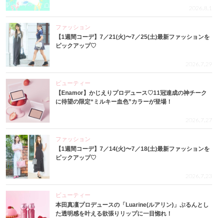
2026.8.1
ファッション
【1週間コーデ】7／21(火)〜7／25(土)最新ファッションを
ピックアップ♡
2026.7.29
ビューティー
【Enamor】かじえりプロデュース♡11冠達成の神チーク
に待望の限定“ミルキー血色”カラーが登場！
2026.7.27
ファッション
【1週間コーデ】7／14(火)〜7／18(土)最新ファッションを
ピックアップ♡
2026.7.23
ビューティー
本田真凜プロデュースの「Luarine(ルアリン)」ぷるんとし
た透明感を叶える欲張りリップに一目惚れ！