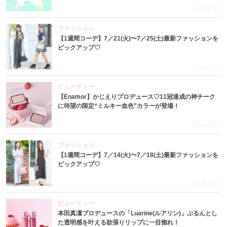
2026.8.1
ファッション
【1週間コーデ】7／21(火)〜7／25(土)最新ファッションを
ピックアップ♡
2026.7.29
ビューティー
【Enamor】かじえりプロデュース♡11冠達成の神チーク
に待望の限定“ミルキー血色”カラーが登場！
2026.7.27
ファッション
【1週間コーデ】7／14(火)〜7／18(土)最新ファッションを
ピックアップ♡
2026.7.23
ビューティー
本田真凜プロデュースの「Luarine(ルアリン)」ぷるんとし
た透明感を叶える欲張りリップに一目惚れ！