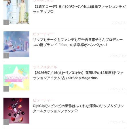
ファッション
【1週間コーデ】6／30(火)〜7／4(土)最新ファッションをピ
ックアップ♡
2
2026.7.8
ビューティー
リップもチークもファンデも♡千吉良恵子さんプロデュー
スの新ブランド「ifoo」の多幸感がハンパない！
3
2026.7.10
ライフスタイル
【2026年7／16(火)〜7／31(金)】運気UPの12星座別“ファ
ッションアイテム”占い-itSnap Magazine-
4
2026.7.16
ビューティー
CipiCipi(シピシピ)の新作はふくれな渾身のリップ＆グリッ
ター＆クッションファンデ♡
5
2026.7.14