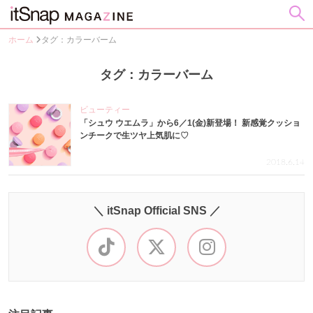
ホーム
タグ：カラーバーム
タグ：カラーバーム
ビューティー
「シュウ ウエムラ」から6／1(金)新登場！ 新感覚クッショ
ンチークで生ツヤ上気肌に♡
2018.6.14
＼ itSnap Official SNS ／