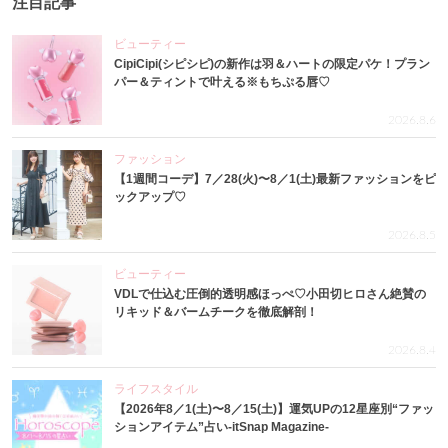
注目記事
ビューティー
CipiCipi(シピシピ)の新作は羽＆ハートの限定パケ！プラン
パー＆ティントで叶える※もちぷる唇♡
2026.8.6
ファッション
【1週間コーデ】7／28(火)〜8／1(土)最新ファッションをピ
ックアップ♡
2026.8.5
ビューティー
VDLで仕込む圧倒的透明感ほっぺ♡小田切ヒロさん絶賛の
リキッド＆バームチークを徹底解剖！
2026.8.4
ライフスタイル
【2026年8／1(土)〜8／15(土)】運気UPの12星座別“ファッ
ションアイテム”占い-itSnap Magazine-