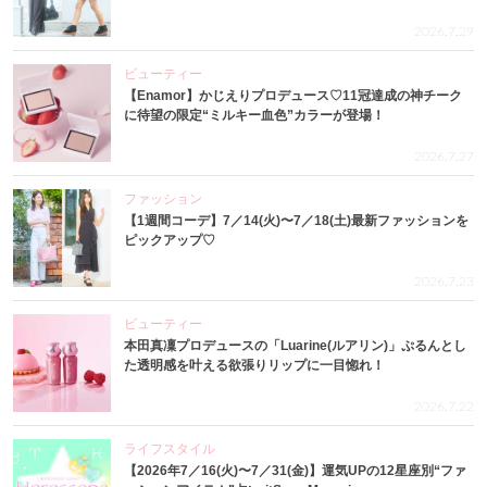
2026.7.29
ビューティー
【Enamor】かじえりプロデュース♡11冠達成の神チーク
に待望の限定“ミルキー血色”カラーが登場！
2026.7.27
ファッション
【1週間コーデ】7／14(火)〜7／18(土)最新ファッションを
ピックアップ♡
2026.7.23
ビューティー
本田真凜プロデュースの「Luarine(ルアリン)」ぷるんとし
た透明感を叶える欲張りリップに一目惚れ！
2026.7.22
ライフスタイル
【2026年7／16(火)〜7／31(金)】運気UPの12星座別“ファ