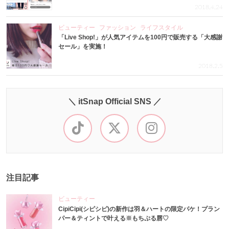
2018.4.24
ビューティー
ファッション
ライフスタイル
「Live Shop!」が人気アイテムを100円で販売する「大感謝
セール」を実施！
2018.2.5
＼ itSnap Official SNS ／
注目記事
ビューティー
CipiCipi(シピシピ)の新作は羽＆ハートの限定パケ！プラン
パー＆ティントで叶える※もちぷる唇♡