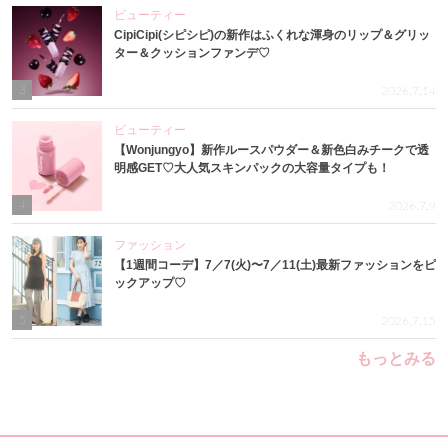
ビューティー
CipiCipi(シピシピ)の新作はふくれな渾身のリップ＆グリッ
ター＆クッションファンデ♡
3
2026.7.14
ビューティー
【Wonjungyo】新作ルースパウダー＆新色白みチークで透
明感GET♡大人気スキンパックの大容量タイプも！
4
2026.7.9
ファッション
【1週間コーデ】7／7(火)〜7／11(土)最新ファッションをピ
ックアップ♡
5
2026.7.15
もっとみる