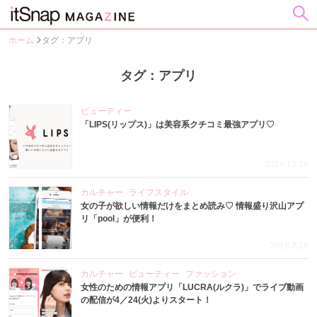
ホーム
タグ：アプリ
タグ：アプリ
ビューティー
「LIPS(リップス)」は美容系クチコミ最強アプリ♡
2019.12.26
カルチャー
ライフスタイル
女の子が欲しい情報だけをまとめ読み♡ 情報盛り沢山アプ
リ「pool」が便利！
2018.7.18
カルチャー
ビューティー
ファッション
女性のための情報アプリ「LUCRA(ルクラ)」でライブ動画
の配信が4／24(火)よりスタート！