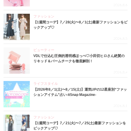
2026.8.6
ファッション
【1週間コーデ】7／28(火)〜8／1(土)最新ファッションをピ
ックアップ♡
2026.8.5
ビューティー
VDLで仕込む圧倒的透明感ほっぺ♡小田切ヒロさん絶賛の
リキッド＆バームチークを徹底解剖！
2026.8.4
ライフスタイル
【2026年8／1(土)〜8／15(土)】運気UPの12星座別“ファッ
ションアイテム”占い-itSnap Magazine-
2026.8.1
ファッション
【1週間コーデ】7／21(火)〜7／25(土)最新ファッションを
ピックアップ♡