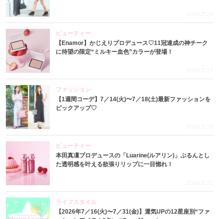
2026.7.29
ビューティー
【Enamor】かじえりプロデュース♡11冠達成の神チーク
に待望の限定“ミルキー血色”カラーが登場！
2026.7.27
ファッション
【1週間コーデ】7／14(火)〜7／18(土)最新ファッションを
ピックアップ♡
2026.7.23
ビューティー
本田真凜プロデュースの「Luarine(ルアリン)」ぷるんとし
た透明感を叶える欲張りリップに一目惚れ！
2026.7.22
ライフスタイル
【2026年7／16(火)〜7／31(金)】運気UPの12星座別“ファ