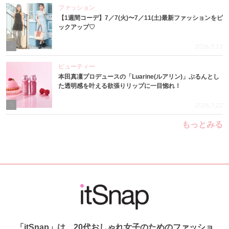
ファッション
【1週間コーデ】7／7(火)〜7／11(土)最新ファッションをピ
ックアップ♡
4
2026.7.15
ビューティー
本田真凜プロデュースの「Luarine(ルアリン)」ぷるんとし
た透明感を叶える欲張りリップに一目惚れ！
5
2026.7.22
もっとみる
「itSnap」は、20代おしゃれ女子のためのファッショ