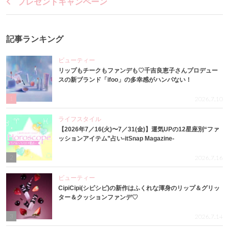
プレゼントキャンペーン
記事ランキング
ビューティー
リップもチークもファンデも♡千吉良恵子さんプロデュー
スの新ブランド「ifoo」の多幸感がハンパない！
1
2026.7.10
ライフスタイル
【2026年7／16(火)〜7／31(金)】運気UPの12星座別“ファ
ッションアイテム”占い-itSnap Magazine-
2
2026.7.16
ビューティー
CipiCipi(シピシピ)の新作はふくれな渾身のリップ＆グリッ
ター＆クッションファンデ♡
3
2026.7.14