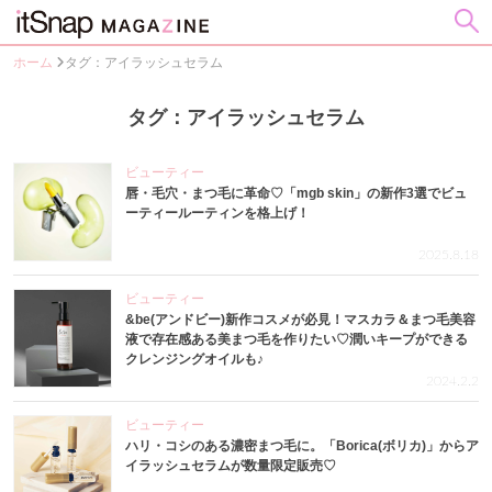
ホーム
タグ：アイラッシュセラム
タグ：アイラッシュセラム
ビューティー
唇・毛穴・まつ毛に革命♡「mgb skin」の新作3選でビュ
ーティールーティンを格上げ！
2025.8.18
ビューティー
&be(アンドビー)新作コスメが必見！マスカラ＆まつ毛美容
液で存在感ある美まつ毛を作りたい♡潤いキープができる
クレンジングオイルも♪
2024.2.2
ビューティー
ハリ・コシのある濃密まつ毛に。「Borica(ボリカ)」からア
イラッシュセラムが数量限定販売♡