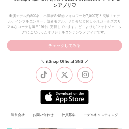
ンアプリ♡
出演モデル約800名、出演者SNS総フォロワー数7,000万人突破！モデ
ル、インフルエンサー、読者モデル、サロモなどおしゃれガールズのリ
アルなコーデを毎日19時に更新しています。どこよりも“フォトジェニッ
ク”にこだわったオリジナルコンテンツメディアです。
チェックしてみる
＼ itSnap Official SNS ／
運営会社
お問い合わせ
社員募集
モデルキャスティング