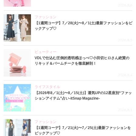
2026.8.6
ファッション
【1週間コーデ】7／28(火)〜8／1(土)最新ファッションをピ
ックアップ♡
2026.8.5
ビューティー
VDLで仕込む圧倒的透明感ほっぺ♡小田切ヒロさん絶賛の
リキッド＆バームチークを徹底解剖！
2026.8.4
ライフスタイル
【2026年8／1(土)〜8／15(土)】運気UPの12星座別“ファッ
ションアイテム”占い-itSnap Magazine-
2026.8.1
ファッション
【1週間コーデ】7／21(火)〜7／25(土)最新ファッションを
ピックアップ♡