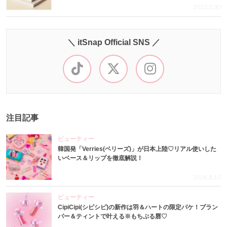
2022.5.30
＼ itSnap Official SNS ／
注目記事
ビューティー
韓国発「Verries(ベリーズ)」が日本上陸♡リアル使いした
いベース＆リップを徹底解説！
2026.8.10
ビューティー
CipiCipi(シピシピ)の新作は羽＆ハートの限定パケ！プラン
パー＆ティントで叶える※もちぷる唇♡