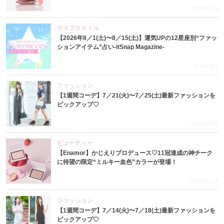
2026.8.4
ライフスタイル
【2026年8／1(土)〜8／15(土)】運気UPの12星座別“ファッ
ションアイテム”占い-itSnap Magazine-
2026.8.1
ファッション
【1週間コーデ】7／21(火)〜7／25(土)最新ファッションを
ピックアップ♡
2026.7.29
ビューティー
【Enamor】かじえりプロデュース♡11冠達成の神チーク
に待望の限定“ミルキー血色”カラーが登場！
2026.7.27
ファッション
【1週間コーデ】7／14(火)〜7／18(土)最新ファッションを
ピックアップ♡