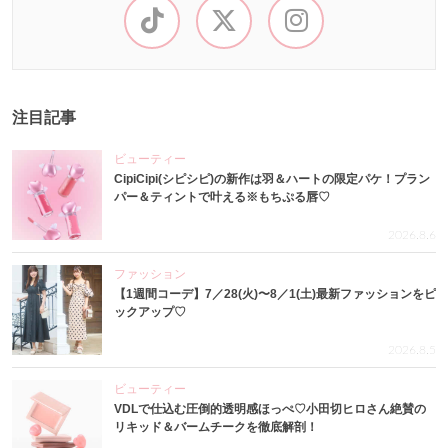
注目記事
ビューティー
CipiCipi(シピシピ)の新作は羽＆ハートの限定パケ！プラン
パー＆ティントで叶える※もちぷる唇♡
2026.8.6
ファッション
【1週間コーデ】7／28(火)〜8／1(土)最新ファッションをピ
ックアップ♡
2026.8.5
ビューティー
VDLで仕込む圧倒的透明感ほっぺ♡小田切ヒロさん絶賛の
リキッド＆バームチークを徹底解剖！