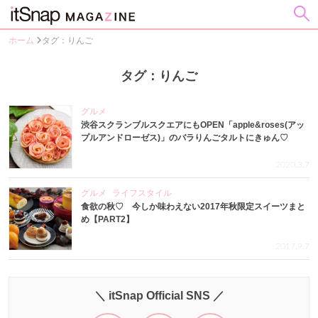
ホーム
タグ：りんご
タグ：りんご
グルメ
渋谷スクランブルスクエアにもOPEN「apple&roses(アッ
プルアンドローゼス)」のバラりんごタルトにきゅん♡
2020.3.7
グルメ
ライフスタイル
食欲の秋♡ 今しか味わえない2017年秋限定スイーツまと
め【PART2】
2017.9.7
＼ itSnap Official SNS ／