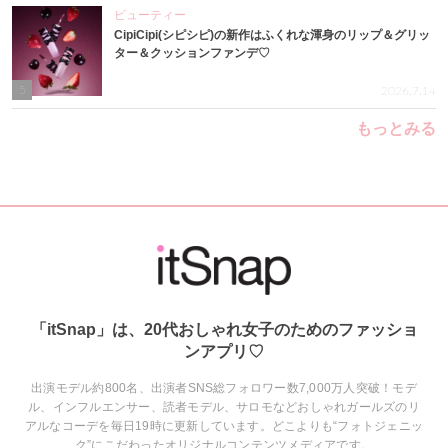
ビューティー
CipiCipi(シピシピ)の新作はふくれな渾身のリップ＆グリッ
ター＆クッションファンデ♡
5
2026.7.14
もっとみる
「itSnap」は、20代おしゃれ女子のためのファッショ
ンアプリ♡
出演モデル約800名、出演者SNS総フォロワー数7,000万人突破！モデ
ル、インフルエンサー、読者モデル、サロモなどおしゃれガールズのリ
アルなコーデを毎日19時に更新しています。どこよりも“フォトジェニッ
ク”にこだわったオリジナルコンテンツメディアです。