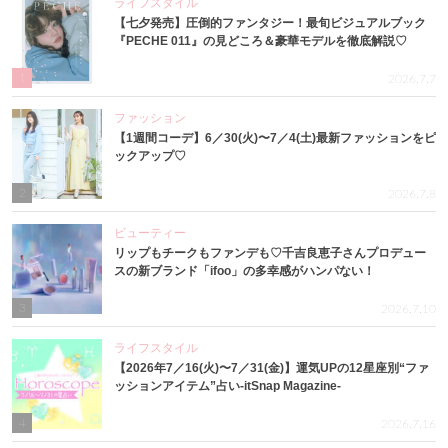
ライフスタイル
【七夕発売】圧倒的ファンタジー！最旬ビジュアルブック
『PECHE 011』の見どころ＆豪華モデルを徹底解説♡
1
2026.7.7
ファッション
【1週間コーデ】6／30(火)〜7／4(土)最新ファッションをピ
ックアップ♡
2
2026.7.8
ビューティー
リップもチークもファンデも♡千吉良恵子さんプロデュー
スの新ブランド「ifoo」の多幸感がハンパない！
3
2026.7.10
ライフスタイル
【2026年7／16(火)〜7／31(金)】運気UPの12星座別“ファ
ッションアイテム”占い-itSnap Magazine-
4
2026.7.16