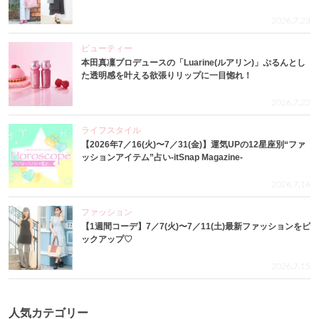
2026.7.23
ビューティー
本田真凜プロデュースの「Luarine(ルアリン)」ぷるんとし
た透明感を叶える欲張りリップに一目惚れ！
2026.7.22
ライフスタイル
【2026年7／16(火)〜7／31(金)】運気UPの12星座別“ファ
ッションアイテム”占い-itSnap Magazine-
2026.7.16
ファッション
【1週間コーデ】7／7(火)〜7／11(土)最新ファッションをピ
ックアップ♡
2026.7.15
人気カテゴリー