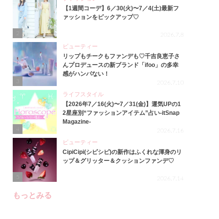
【1週間コーデ】6／30(火)〜7／4(土)最新フ
ァッションをピックアップ♡
2
2026.7.8
ビューティー
リップもチークもファンデも♡千吉良恵子さ
んプロデュースの新ブランド「ifoo」の多幸
感がハンパない！
3
2026.7.10
ライフスタイル
【2026年7／16(火)〜7／31(金)】運気UPの1
2星座別“ファッションアイテム”占い-itSnap
Magazine-
4
2026.7.16
ビューティー
CipiCipi(シピシピ)の新作はふくれな渾身のリ
ップ＆グリッター＆クッションファンデ♡
5
2026.7.14
もっとみる