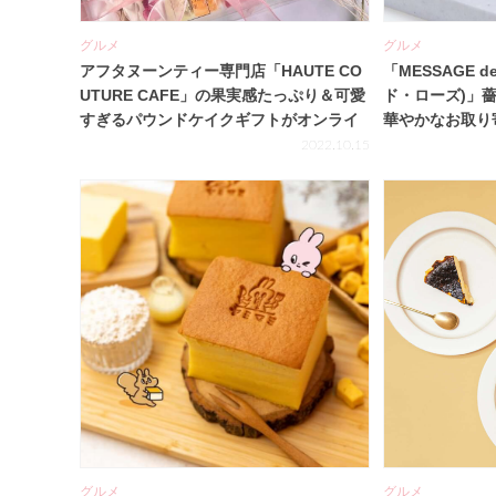
グルメ
グルメ
アフタヌーンティー専門店「HAUTE CO
「MESSAGE 
UTURE CAFE」の果実感たっぷり＆可愛
ド・ローズ)」
すぎるパウンドケイクギフトがオンライ
華やかなお取り
ンで販売開始♡
2022.10.15
グルメ
グルメ