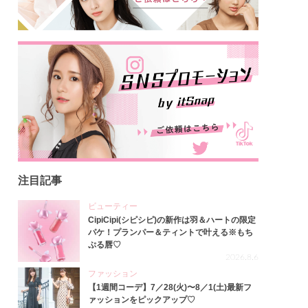
注目記事
ビューティー
CipiCipi(シピシピ)の新作は羽＆ハートの限定
パケ！プランパー＆ティントで叶える※もち
ぷる唇♡
2026.8.6
ファッション
【1週間コーデ】7／28(火)〜8／1(土)最新フ
ァッションをピックアップ♡