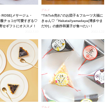
グルメ
de ROSE(メサージュ・
“TikTok売れ”のお団子＆フルーツ大福に
薔薇チョコが可愛すぎる♡
きゅん♡「Hakata//yamadaya(博多やま
寄せギフトにオススメ！
だや)」の創作和菓子が食べたい！
2022.7.10
2022.1.22
グルメ