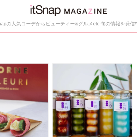
tSnapの人気コーデからビューティー&グルメetc.旬の情報を発信