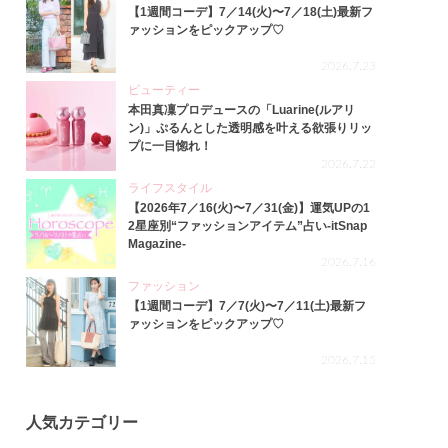
【1週間コーデ】7／14(火)〜7／18(土)最新フ
ァッションをピックアップ♡
2026.7.23
ビューティー
本田真凜プロデュースの「Luarine(ルアリ
ン)」ぷるんとした透明感を叶える欲張りリッ
プに一目惚れ！
2026.7.22
ライフスタイル
【2026年7／16(火)〜7／31(金)】運気UPの1
2星座別“ファッションアイテム”占い-itSnap
Magazine-
2026.7.16
ファッション
【1週間コーデ】7／7(火)〜7／11(土)最新フ
ァッションをピックアップ♡
2026.7.15
人気カテゴリー