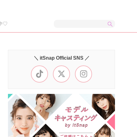
中♡
＼ itSnap Official SNS ／