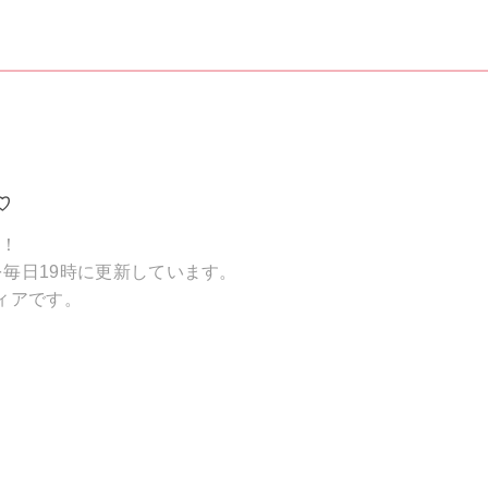
♡
破！
毎日19時に更新しています。
ィアです。