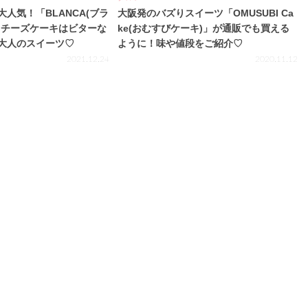
人気！「BLANCA(ブラ
大阪発のバズりスイーツ「OMUSUBI Ca
クチーズケーキはビターな
ke(おむすびケーキ)」が通販でも買える
大人のスイーツ♡
ように！味や値段をご紹介♡
2021.12.24
2020.11.12