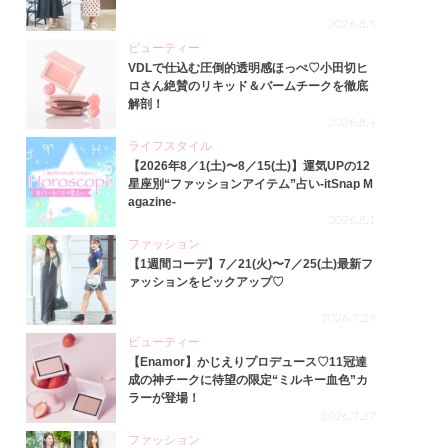
2026.8.5
ビューティー
VDLで仕込む圧倒的透明感ほっぺ♡小田切ヒ
ロさん絶賛のリキッド＆バームチークを徹底
解剖！
2026.8.4
ライフスタイル
【2026年8／1(土)〜8／15(土)】運気UPの12
星座別“ファッションアイテム”占い-itSnap M
agazine-
2026.8.1
ファッション
【1週間コーデ】7／21(火)〜7／25(土)最新フ
ァッションをピックアップ♡
2026.7.29
ビューティー
【Enamor】かじえりプロデュース♡11冠達
成の神チークに待望の限定“ミルキー血色”カ
ラーが登場！
2026.7.27
ファッション