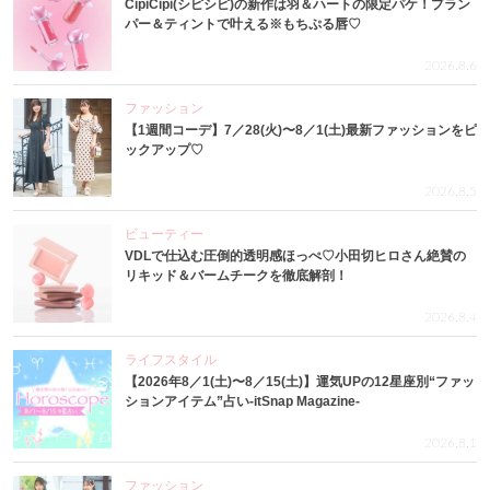
CipiCipi(シピシピ)の新作は羽＆ハートの限定パケ！プラン
パー＆ティントで叶える※もちぷる唇♡
2026.8.6
ファッション
【1週間コーデ】7／28(火)〜8／1(土)最新ファッションをピ
ックアップ♡
2026.8.5
ビューティー
VDLで仕込む圧倒的透明感ほっぺ♡小田切ヒロさん絶賛の
リキッド＆バームチークを徹底解剖！
2026.8.4
ライフスタイル
【2026年8／1(土)〜8／15(土)】運気UPの12星座別“ファッ
ションアイテム”占い-itSnap Magazine-
2026.8.1
ファッション