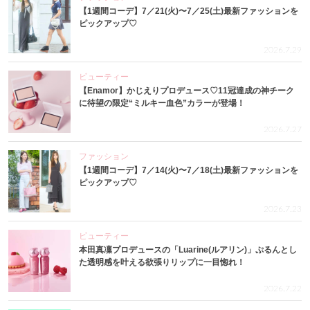
【1週間コーデ】7／21(火)〜7／25(土)最新ファッションを
ピックアップ♡
2026.7.29
ビューティー
【Enamor】かじえりプロデュース♡11冠達成の神チーク
に待望の限定“ミルキー血色”カラーが登場！
2026.7.27
ファッション
【1週間コーデ】7／14(火)〜7／18(土)最新ファッションを
ピックアップ♡
2026.7.23
ビューティー
本田真凜プロデュースの「Luarine(ルアリン)」ぷるんとし
た透明感を叶える欲張りリップに一目惚れ！
2026.7.22