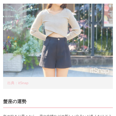
出典：itSnap
蟹座の運勢