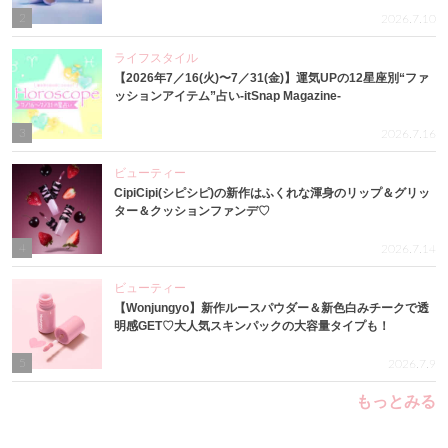
2
2026.7.10
ライフスタイル
【2026年7／16(火)〜7／31(金)】運気UPの12星座別“ファ
ッションアイテム”占い-itSnap Magazine-
3
2026.7.16
ビューティー
CipiCipi(シピシピ)の新作はふくれな渾身のリップ＆グリッ
ター＆クッションファンデ♡
4
2026.7.14
ビューティー
【Wonjungyo】新作ルースパウダー＆新色白みチークで透
明感GET♡大人気スキンパックの大容量タイプも！
5
2026.7.9
もっとみる