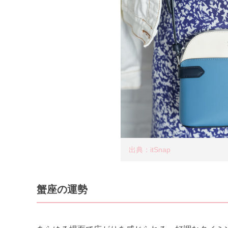
出典：itSnap
蟹座の運勢