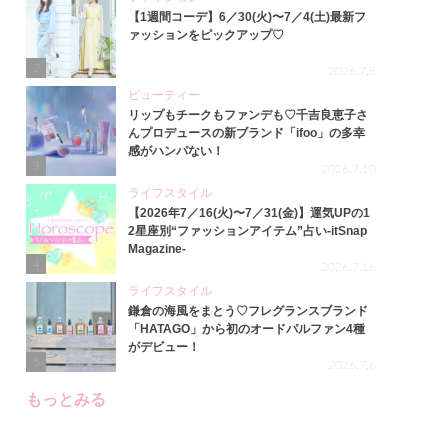
【1週間コーデ】6／30(火)〜7／4(土)最新フ
ァッションをピックアップ♡
2
2026.7.8
ビューティー
リップもチークもファンデも♡千吉良恵子さ
んプロデュースの新ブランド「ifoo」の多幸
感がハンパない！
3
2026.7.10
ライフスタイル
【2026年7／16(火)〜7／31(金)】運気UPの1
2星座別“ファッションアイテム”占い-itSnap
Magazine-
4
2026.7.16
ライフスタイル
鎌倉の海風をまとう♡フレグランスブランド
「HATAGO」から初のオードパルファン4種
がデビュー！
5
2026.7.6
もっとみる