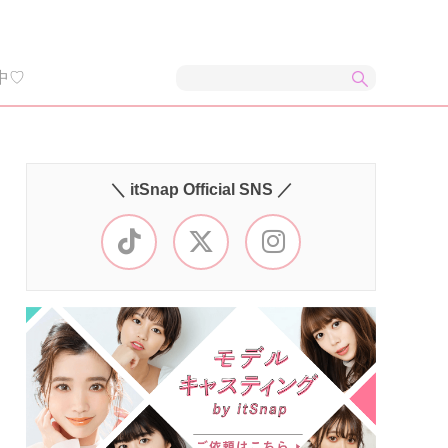
中♡
＼ itSnap Official SNS ／