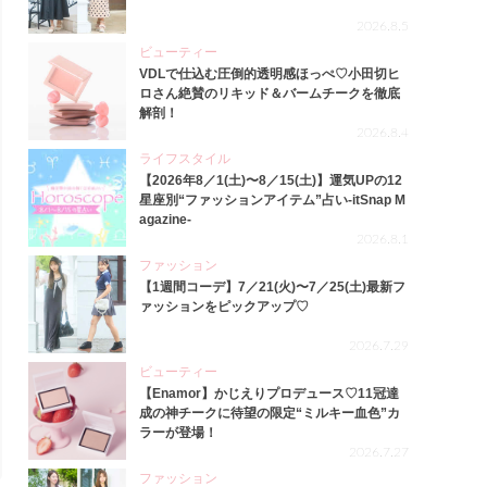
2026.8.5
ビューティー
VDLで仕込む圧倒的透明感ほっぺ♡小田切ヒ
ロさん絶賛のリキッド＆バームチークを徹底
解剖！
2026.8.4
ライフスタイル
【2026年8／1(土)〜8／15(土)】運気UPの12
星座別“ファッションアイテム”占い-itSnap M
agazine-
2026.8.1
ファッション
【1週間コーデ】7／21(火)〜7／25(土)最新フ
ァッションをピックアップ♡
2026.7.29
ビューティー
【Enamor】かじえりプロデュース♡11冠達
成の神チークに待望の限定“ミルキー血色”カ
ラーが登場！
2026.7.27
ファッション