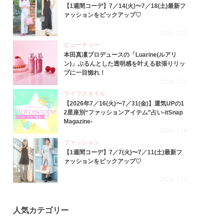
【1週間コーデ】7／14(火)〜7／18(土)最新フ
ァッションをピックアップ♡
2026.7.23
ビューティー
本田真凜プロデュースの「Luarine(ルアリ
ン)」ぷるんとした透明感を叶える欲張りリッ
プに一目惚れ！
2026.7.22
ライフスタイル
【2026年7／16(火)〜7／31(金)】運気UPの1
2星座別“ファッションアイテム”占い-itSnap
Magazine-
2026.7.16
ファッション
【1週間コーデ】7／7(火)〜7／11(土)最新フ
ァッションをピックアップ♡
2026.7.15
人気カテゴリー