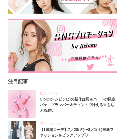
注目記事
ビューティー
CipiCipi(シピシピ)の新作は羽＆ハートの限定
パケ！プランパー＆ティントで叶える※もち
ぷる唇♡
2026.8.6
ファッション
【1週間コーデ】7／28(火)〜8／1(土)最新フ
ァッションをピックアップ♡