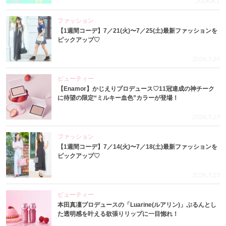
2026.8.1
ファッション
【1週間コーデ】7／21(火)〜7／25(土)最新ファッションを
ピックアップ♡
2026.7.29
ビューティー
【Enamor】かじえりプロデュース♡11冠達成の神チーク
に待望の限定“ミルキー血色”カラーが登場！
2026.7.27
ファッション
【1週間コーデ】7／14(火)〜7／18(土)最新ファッションを
ピックアップ♡
2026.7.23
ビューティー
本田真凜プロデュースの「Luarine(ルアリン)」ぷるんとし
た透明感を叶える欲張りリップに一目惚れ！