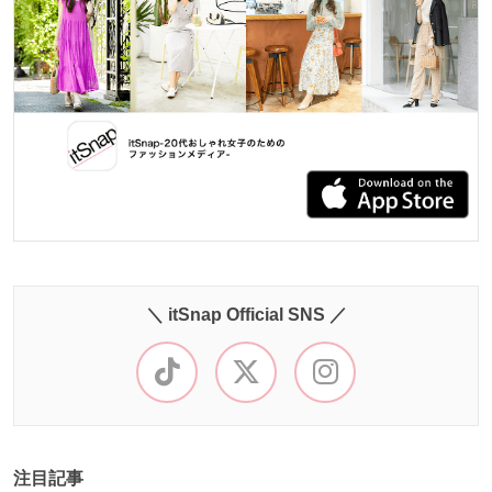
＼ itSnap Official SNS ／
注目記事