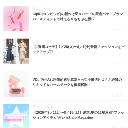
ビューティー
CipiCipi(シピシピ)の新作は羽＆ハートの限定パケ！プラン
パー＆ティントで叶える※もちぷる唇♡
2026.8.6
ファッション
【1週間コーデ】7／28(火)〜8／1(土)最新ファッションをピ
ックアップ♡
2026.8.5
ビューティー
VDLで仕込む圧倒的透明感ほっぺ♡小田切ヒロさん絶賛の
リキッド＆バームチークを徹底解剖！
2026.8.4
ライフスタイル
【2026年8／1(土)〜8／15(土)】運気UPの12星座別“ファッ
ションアイテム”占い-itSnap Magazine-