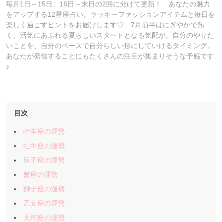
毎月1日～15日、16日～末日の2回に分けて更新！ あなたの魅力
をアップする12星座占い。ラッキーファッションアイテムと毎日を
楽しく過ごすヒントをお届けします♡ 7月前半はにぎやかで熱
く、活気にあふれる夏らしいスタートとなる気配が。自分のやりた
いことを、自分のペースで自分らしい形にしていけるタイミング。
あなたが発信することにもたくさんの注目が集まりそうな予感です
♪
目次
牡羊座の運勢
牡牛座の運勢
双子座の運勢
蟹座の運勢
獅子座の運勢
乙女座の運勢
天秤座の運勢