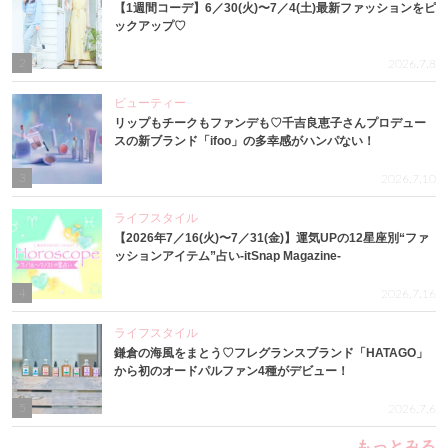
【1週間コーデ】6／30(火)〜7／4(土)最新ファッションをピ
ックアップ♡
2
2026.7.8
ビューティー
リップもチークもファンデも♡千吉良恵子さんプロデュー
スの新ブランド「ifoo」の多幸感がハンパない！
3
2026.7.10
ライフスタイル
【2026年7／16(火)〜7／31(金)】運気UPの12星座別“ファ
ッションアイテム”占い-itSnap Magazine-
4
2026.7.16
ライフスタイル
鎌倉の海風をまとう♡フレグランスブランド「HATAGO」
から初のオードパルファン4種がデビュー！
5
2026.7.6
もっとみる