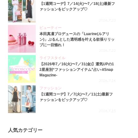
【1週間コーデ】7／14(火)〜7／18(土)最新フ
ァッションをピックアップ♡
2026.7.23
ビューティー
本田真凜プロデュースの「Luarine(ルアリ
ン)」ぷるんとした透明感を叶える欲張りリッ
プに一目惚れ！
2026.7.22
ライフスタイル
【2026年7／16(火)〜7／31(金)】運気UPの1
2星座別“ファッションアイテム”占い-itSnap
Magazine-
2026.7.16
ファッション
【1週間コーデ】7／7(火)〜7／11(土)最新フ
ァッションをピックアップ♡
2026.7.15
人気カテゴリー