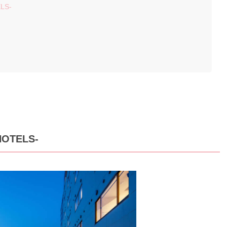
LS-
」
OTELS-