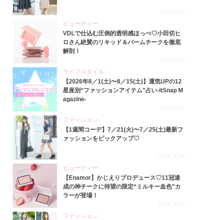
2026.8.5
ビューティー
VDLで仕込む圧倒的透明感ほっぺ♡小田切ヒ
ロさん絶賛のリキッド＆バームチークを徹底
解剖！
2026.8.4
ライフスタイル
【2026年8／1(土)〜8／15(土)】運気UPの12
星座別“ファッションアイテム”占い-itSnap M
agazine-
2026.8.1
ファッション
【1週間コーデ】7／21(火)〜7／25(土)最新フ
ァッションをピックアップ♡
2026.7.29
ビューティー
【Enamor】かじえりプロデュース♡11冠達
成の神チークに待望の限定“ミルキー血色”カ
ラーが登場！
2026.7.27
ファッション