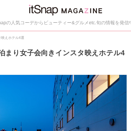
tSnapの人気コーデからビューティー&グルメetc.旬の情報を発信
タ映えホテル4選
泊まり女子会向きインスタ映えホテル4