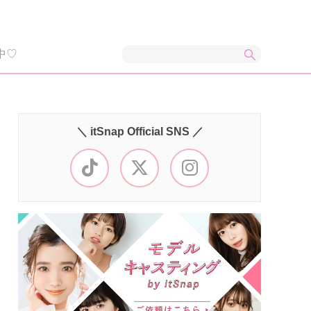
中♡
＼ itSnap Official SNS ／