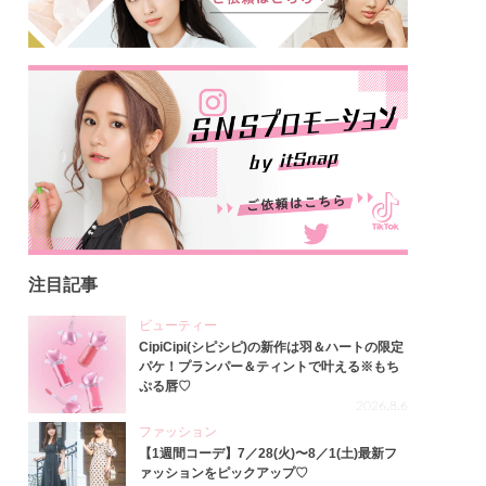
注目記事
ビューティー
CipiCipi(シピシピ)の新作は羽＆ハートの限定
パケ！プランパー＆ティントで叶える※もち
ぷる唇♡
2026.8.6
ファッション
【1週間コーデ】7／28(火)〜8／1(土)最新フ
ァッションをピックアップ♡