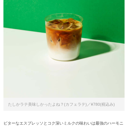
たしかラテ美味しかったよね？(カフェラテ)／¥780(税込み)
ビターなエスプレッソとコク深いミルクの味わいは最強のハーモニ