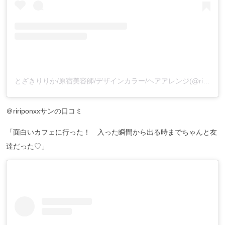
とざきりりか/原宿美容師/デザインカラー/ヘアアレンジ(@ririponxx)がシェアした投稿
＠ririponxxサンの口コミ
「面白いカフェに行った！ 入った瞬間から出る時までちゃんと友
達だった♡」