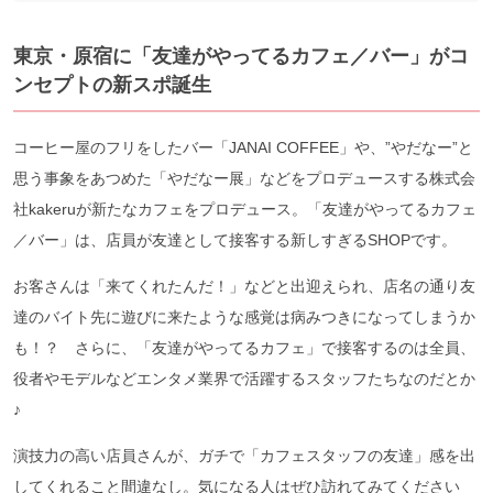
東京・原宿に「友達がやってるカフェ／バー」がコ
ンセプトの新スポ誕生
コーヒー屋のフリをしたバー「JANAI COFFEE」や、”やだなー”と
思う事象をあつめた「やだなー展」などをプロデュースする株式会
社kakeruが新たなカフェをプロデュース。「友達がやってるカフェ
／バー」は、店員が友達として接客する新しすぎるSHOPです。
お客さんは「来てくれたんだ！」などと出迎えられ、店名の通り友
達のバイト先に遊びに来たような感覚は病みつきになってしまうか
も！？ さらに、「友達がやってるカフェ」で接客するのは全員、
役者やモデルなどエンタメ業界で活躍するスタッフたちなのだとか
♪
演技力の高い店員さんが、ガチで「カフェスタッフの友達」感を出
してくれること間違なし。気になる人はぜひ訪れてみてください