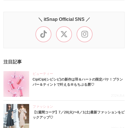
＼ itSnap Official SNS ／
注目記事
ビューティー
CipiCipi(シピシピ)の新作は羽＆ハートの限定パケ！プラン
パー＆ティントで叶える※もちぷる唇♡
2026.8.6
ファッション
【1週間コーデ】7／28(火)〜8／1(土)最新ファッションをピ
ックアップ♡