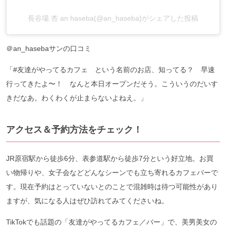
長谷場 杏 an haseba(@an_haseba)がシェアした投稿
＠an_hasebaサンの口コミ
「#友達がやってるカフェ という名前のお店、知ってる？ 早速
行ってきたよ〜！ なんと本日オープンだそう。こういうのだいす
きだなあ。わくわくが止まらないよねえ。」
アクセス＆予約方法をチェック！
JR原宿駅から徒歩6分、表参道駅から徒歩7分という好立地。お買
い物帰りや、女子会などどんなシーンでも立ち寄れるカフェバーで
す。現在予約はとっていないとのことで混雑時は待つ可能性があり
ますが、気になる人はぜひ訪れてみてくださいね。
TikTokでも話題の「友達がやってるカフェ／バー」で、美男美女の