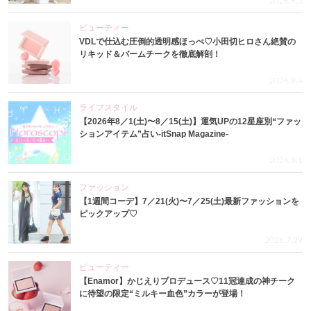
2026.8.5
ビューティー
VDLで仕込む圧倒的透明感ほっぺ♡小田切ヒロさん絶賛の
リキッド＆バームチークを徹底解剖！
2026.8.4
ライフスタイル
【2026年8／1(土)〜8／15(土)】運気UPの12星座別“ファッ
ションアイテム”占い-itSnap Magazine-
2026.8.1
ファッション
【1週間コーデ】7／21(火)〜7／25(土)最新ファッションを
ピックアップ♡
2026.7.29
ビューティー
【Enamor】かじえりプロデュース♡11冠達成の神チーク
に待望の限定“ミルキー血色”カラーが登場！