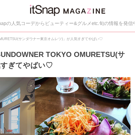
tSnapの人気コーデからビューティー&グルメetc.旬の情報を発信
 OMURETSU(サンダウナー東京オムレツ)」が人気すぎてやばい♡
OWNER TOKYO OMURETSU(サ
気すぎてやばい♡