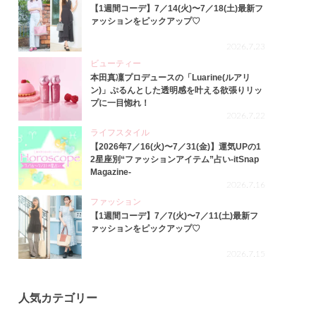
【1週間コーデ】7／14(火)〜7／18(土)最新フ
ァッションをピックアップ♡
2026.7.23
ビューティー
本田真凜プロデュースの「Luarine(ルアリ
ン)」ぷるんとした透明感を叶える欲張りリッ
プに一目惚れ！
2026.7.22
ライフスタイル
【2026年7／16(火)〜7／31(金)】運気UPの1
2星座別“ファッションアイテム”占い-itSnap
Magazine-
2026.7.16
ファッション
【1週間コーデ】7／7(火)〜7／11(土)最新フ
ァッションをピックアップ♡
2026.7.15
人気カテゴリー