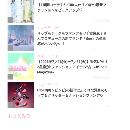
【1週間コーデ】6／30(火)〜7／4(土)最新フ
ァッションをピックアップ♡
2
2026.7.8
ビューティー
リップもチークもファンデも♡千吉良恵子さ
んプロデュースの新ブランド「ifoo」の多幸
感がハンパない！
3
2026.7.10
ライフスタイル
【2026年7／16(火)〜7／31(金)】運気UPの1
2星座別“ファッションアイテム”占い-itSnap
Magazine-
4
2026.7.16
ビューティー
CipiCipi(シピシピ)の新作はふくれな渾身のリ
ップ＆グリッター＆クッションファンデ♡
5
2026.7.14
もっとみる