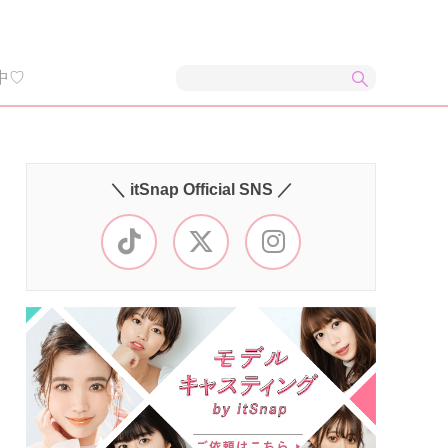
中♡
＼ itSnap Official SNS ／