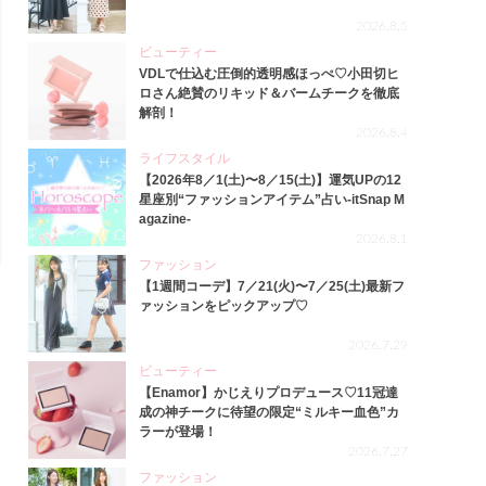
2026.8.5
ビューティー
VDLで仕込む圧倒的透明感ほっぺ♡小田切ヒ
ロさん絶賛のリキッド＆バームチークを徹底
解剖！
2026.8.4
ライフスタイル
【2026年8／1(土)〜8／15(土)】運気UPの12
星座別“ファッションアイテム”占い-itSnap M
agazine-
2026.8.1
ファッション
【1週間コーデ】7／21(火)〜7／25(土)最新フ
ァッションをピックアップ♡
2026.7.29
ビューティー
【Enamor】かじえりプロデュース♡11冠達
成の神チークに待望の限定“ミルキー血色”カ
ラーが登場！
2026.7.27
ファッション