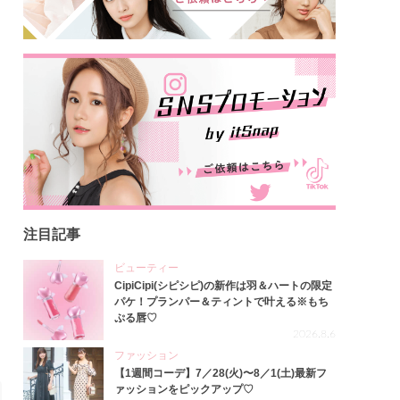
注目記事
ビューティー
CipiCipi(シピシピ)の新作は羽＆ハートの限定
パケ！プランパー＆ティントで叶える※もち
ぷる唇♡
2026.8.6
ファッション
【1週間コーデ】7／28(火)〜8／1(土)最新フ
ァッションをピックアップ♡